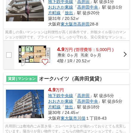
地下鉄中央線
「
高井田
」駅 徒歩1分
おおさか東線
「
高井田中央
」駅 徒歩1分
片町線
「
放出
」駅 徒歩20分
築31年 / 20.52㎡
大阪府
東大阪市
高井田
28-8
風通しの良いマンションは利便性が高く好条件です。外観タイル張りのマン
ションが好評です。プライバシーをしっかり守れる、安心安全なマンション
です。足腰が弱い方に嬉しい駅まで平...
4.9
万
円
(管理費等：5,000円 )
0ヶ月
0ヶ月
敷金
礼金
4階 / 1R / 20.52㎡
オークハイツ（高井田賃貸）
賃貸 | マンション
4.9
万円
地下鉄中央線
「
高井田
」駅 徒歩5分
おおさか東線
「
高井田中央
」駅 徒歩5分
片町線
「
放出
」駅 徒歩18分
築30年 / 24.45㎡
大阪府
東大阪市
川俣
１丁目8-43
共用部には敷地内ごみ置き場・エレベータなどが備わっておりとても充実し
ています。陽当りが良い物件です。こちらの物件はマンションです。こちら