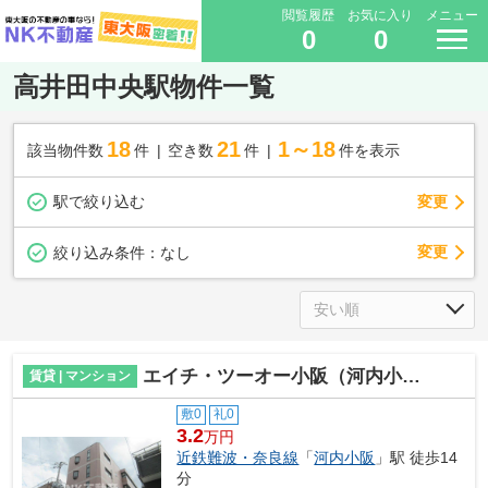
閲覧履歴
お気に入り
メニュー
0
0
高井田中央駅物件一覧
18
21
1～18
該当物件数
件
空き数
件
件を表示
駅で絞り込む
変更
変更
絞り込み条件：
なし
エイチ・ツーオー小阪（河内小阪賃貸）
賃貸 | マンション
敷0
礼0
3.2
万円
近鉄難波・奈良線
「
河内小阪
」駅 徒歩14
分