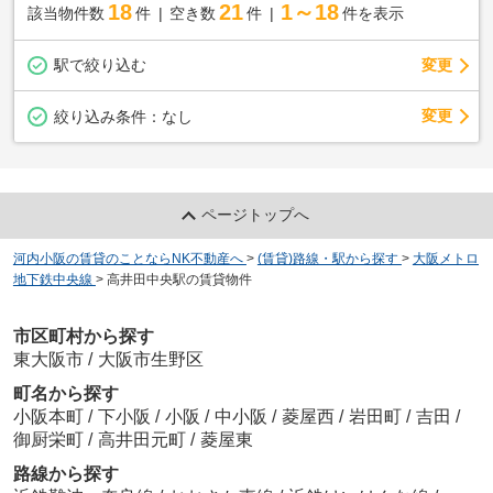
18
21
1～18
該当物件数
件
空き数
件
件を表示
駅で絞り込む
変更
変更
絞り込み条件：
なし
ページトップへ
河内小阪の賃貸のことならNK不動産へ
>
(賃貸)路線・駅から探す
>
大阪メトロ
地下鉄中央線
>
高井田中央駅の賃貸物件
市区町村から探す
東大阪市
/
大阪市生野区
町名から探す
小阪本町
/
下小阪
/
小阪
/
中小阪
/
菱屋西
/
岩田町
/
吉田
/
御厨栄町
/
高井田元町
/
菱屋東
路線から探す