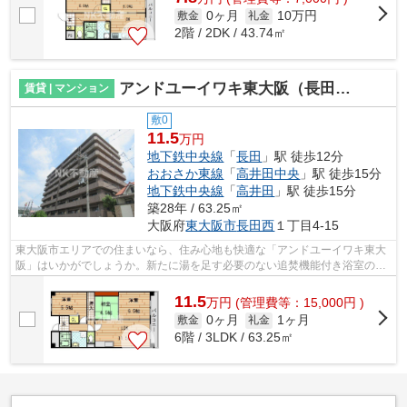
0ヶ月
10万円
敷金
礼金
2階 / 2DK / 43.74㎡
アンドユーイワキ東大阪（長田賃貸）
賃貸 | マンション
敷0
11.5
万円
地下鉄中央線
「
長田
」駅 徒歩12分
おおさか東線
「
高井田中央
」駅 徒歩15分
地下鉄中央線
「
高井田
」駅 徒歩15分
築28年 / 63.25㎡
大阪府
東大阪市
長田西
１丁目4-15
東大阪市エリアでの住まいなら、住み心地も快適な「アンドユーイワキ東大
阪」はいかがでしょうか。新たに湯を足す必要のない追焚機能付き浴室の物
件です。ストレスフリーな生活に欠か...
11.5
万
円
(管理費等：15,000円 )
0ヶ月
1ヶ月
敷金
礼金
6階 / 3LDK / 63.25㎡