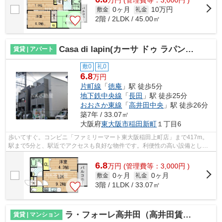
万
円
(管理費等：3,000円 )
0ヶ月
10万円
敷金
礼金
2階 / 2LDK / 45.00㎡
Casa di lapin(カーサ ドゥ ラパン）(徳庵賃貸）
賃貸 | アパート
敷0
礼0
6.8
万円
片町線
「
徳庵
」駅 徒歩5分
地下鉄中央線
「
長田
」駅 徒歩25分
おおさか東線
「
高井田中央
」駅 徒歩26分
築7年 / 33.07㎡
大阪府
東大阪市
稲田新町
１丁目6
歩いてすぐ。コンビニ「ファミリーマート東大阪稲田上町店」まで417m。
駅まで5分と、駅近でアクセスも良好な物件です。利便性の高い設備として
注目されているのが敷地内ごみ置き場です...
6.8
万
円
(管理費等：3,000円 )
0ヶ月
0ヶ月
敷金
礼金
3階 / 1LDK / 33.07㎡
ラ・フォーレ高井田（高井田賃貸）
賃貸 | マンション