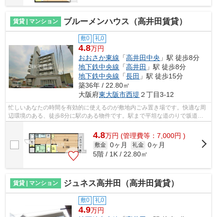
ブルーメンハウス（高井田賃貸）
賃貸 | マンション
敷0
礼0
4.8
万円
おおさか東線
「
高井田中央
」駅 徒歩8分
地下鉄中央線
「
高井田
」駅 徒歩8分
地下鉄中央線
「
長田
」駅 徒歩15分
築36年 / 22.80㎡
大阪府
東大阪市
西堤
２丁目3‐12
忙しいあなたの時間を有効的に使えるのが敷地内ごみ置き場です。快適な周
辺環境のある、徒歩8分に駅のある物件です。駅まで平坦な道のりで坂道も
なく移動しやすいです。冬場の換気にも...
4.8
万
円
(管理費等：7,000円 )
0ヶ月
0ヶ月
敷金
礼金
5階 / 1K / 22.80㎡
ジュネス高井田（高井田賃貸）
賃貸 | マンション
敷0
礼0
4.9
万円