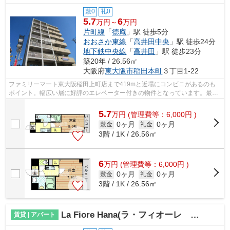
敷0
礼0
5.7
6
万円～
万円
片町線
「
徳庵
」駅 徒歩5分
おおさか東線
「
高井田中央
」駅 徒歩24分
地下鉄中央線
「
高井田
」駅 徒歩23分
築20年 / 26.56㎡
大阪府
東大阪市
稲田本町
３丁目1-22
ファミリーマート東大阪稲田上町店まで419mと近場にコンビニがあるのも
ポイント。幅広い層に好評のエレベーター付きの物件となっています。最上
階にありますので、外から虫が入ってき...
5.7
万
円
(管理費等：6,000円 )
0ヶ月
0ヶ月
敷金
礼金
3階 / 1K / 26.56㎡
6
万
円
(管理費等：6,000円 )
0ヶ月
0ヶ月
敷金
礼金
3階 / 1K / 26.56㎡
La Fiore Hana(ラ・フィオーレ ハナ）（放出賃貸）
賃貸 | アパート