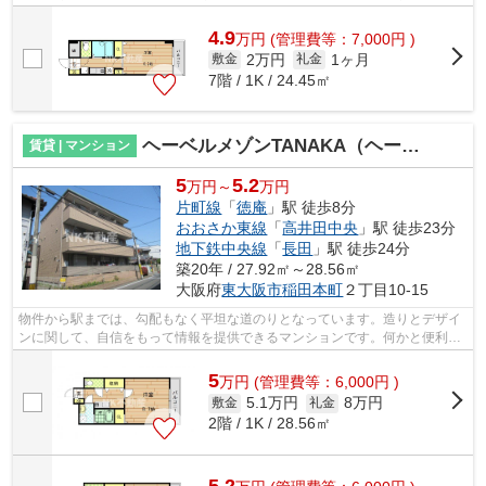
のマンションには自走式駐車場があり...
4.9
万
円
(管理費等：7,000円 )
2万円
1ヶ月
敷金
礼金
7階 / 1K / 24.45㎡
ヘーベルメゾンTANAKA（ヘーベルタナカ）
賃貸 | マンション
5
5.2
万円～
万円
片町線
「
徳庵
」駅 徒歩8分
おおさか東線
「
高井田中央
」駅 徒歩23分
地下鉄中央線
「
長田
」駅 徒歩24分
築20年 / 27.92㎡～28.56㎡
大阪府
東大阪市
稲田本町
２丁目10-15
物件から駅までは、勾配もなく平坦な道のりとなっています。造りとデザイ
ンに関して、自信をもって情報を提供できるマンションです。何かと便利な
2駅利用可能な物件。ごみ置き場も近く...
5
万
円
(管理費等：6,000円 )
5.1万円
8万円
敷金
礼金
2階 / 1K / 28.56㎡