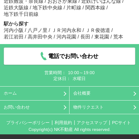
近鉄難波・奈良線
/
おおさか東線
/
近鉄けいはんな線
/
近鉄大阪線
/
地下鉄中央線
/
片町線
/
関西本線
/
地下鉄千日前線
駅から探す
河内小阪
/
八戸ノ里
/
ＪＲ河内永和
/
ＪＲ俊徳道
/
若江岩田
/
高井田中央
/
河内花園
/
長田
/
東花園
/
荒本
電話でお問い合わせ
営業時間：
10:00～19:00
定休日：
水曜日
ホーム
会社概要
お問い合わせ
物件リクエスト
プライバシーポリシー
利用規約
アクセスマップ
PCサイト
Copyright(c) NK不動産 All rights reserved.