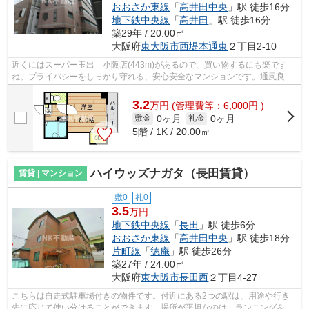
おおさか東線
「
高井田中央
」駅 徒歩16分
地下鉄中央線
「
高井田
」駅 徒歩16分
築29年 / 20.00㎡
大阪府
東大阪市
西堤本通東
２丁目2-10
近くにはスーパー玉出 小阪店(443m)があるので、買い物するにも楽です
ね。プライバシーをしっかり守れる、安心安全なマンションです。通風良好
の涼しく気持ちの良い空間をご提供いた...
3.2
万
円
(管理費等：6,000円 )
0ヶ月
0ヶ月
敷金
礼金
5階 / 1K / 20.00㎡
ハイウッズナガタ（長田賃貸）
賃貸 | マンション
敷0
礼0
3.5
万円
地下鉄中央線
「
長田
」駅 徒歩6分
おおさか東線
「
高井田中央
」駅 徒歩18分
片町線
「
徳庵
」駅 徒歩26分
築27年 / 24.00㎡
大阪府
東大阪市
長田西
２丁目4-27
こちらは自走式駐車場付きの物件です。付近にある2つの駅は、用途や行き
先に応じて使い分けることができます。場所が平坦なのは、ランニングをす