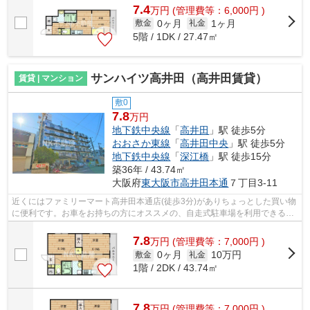
7.4
万
円
(管理費等：6,000円 )
0ヶ月
1ヶ月
敷金
礼金
5階 / 1DK / 27.47㎡
サンハイツ高井田（高井田賃貸）
賃貸 | マンション
敷0
7.8
万円
地下鉄中央線
「
高井田
」駅 徒歩5分
おおさか東線
「
高井田中央
」駅 徒歩5分
地下鉄中央線
「
深江橋
」駅 徒歩15分
築36年 / 43.74㎡
大阪府
東大阪市
高井田本通
７丁目3-11
近くにはファミリーマート高井田本通店(徒歩3分)がありちょっとした買い物
に便利です。お車をお持ちの方にオススメの、自走式駐車場を利用できる物
件です。周辺には、徒歩5分で利用で...
7.8
万
円
(管理費等：7,000円 )
0ヶ月
10万円
敷金
礼金
1階 / 2DK / 43.74㎡
7.8
万
円
(管理費等：7,000円 )