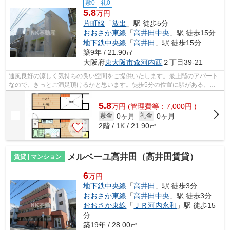
敷0
礼0
5.8
万円
片町線
「
放出
」駅 徒歩5分
おおさか東線
「
高井田中央
」駅 徒歩15分
地下鉄中央線
「
高井田
」駅 徒歩15分
築9年 / 21.90㎡
大阪府
東大阪市
森河内西
２丁目39-21
通風良好の涼しく気持ちの良い空間をご提供いたします。最上階のアパート
なので、きっとご満足頂けるかと思います。徒歩5分の位置に駅がある、魅
力的な立地の物件です。外出が多いあな...
5.8
万
円
(管理費等：7,000円 )
0ヶ月
0ヶ月
敷金
礼金
2階 / 1K / 21.90㎡
メルベーユ高井田（高井田賃貸）
賃貸 | マンション
6
万円
地下鉄中央線
「
高井田
」駅 徒歩3分
おおさか東線
「
高井田中央
」駅 徒歩3分
おおさか東線
「
ＪＲ河内永和
」駅 徒歩15
分
築19年 / 28.00㎡