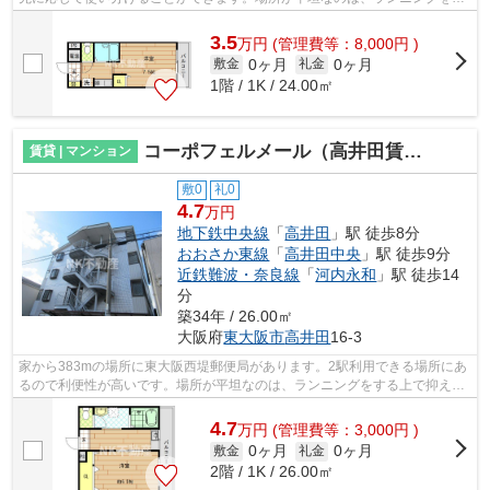
る上で抑えたいポイントですね。通勤や...
3.5
万
円
(管理費等：8,000円 )
0ヶ月
0ヶ月
敷金
礼金
1階 / 1K / 24.00㎡
コーポフェルメール（高井田賃貸）
賃貸 | マンション
敷0
礼0
4.7
万円
地下鉄中央線
「
高井田
」駅 徒歩8分
おおさか東線
「
高井田中央
」駅 徒歩9分
近鉄難波・奈良線
「
河内永和
」駅 徒歩14
分
築34年 / 26.00㎡
大阪府
東大阪市
高井田
16-3
家から383mの場所に東大阪西堤郵便局があります。2駅利用できる場所にあ
るので利便性が高いです。場所が平坦なのは、ランニングをする上で抑えた
いポイントですね。こちらのマンション...
4.7
万
円
(管理費等：3,000円 )
0ヶ月
0ヶ月
敷金
礼金
2階 / 1K / 26.00㎡