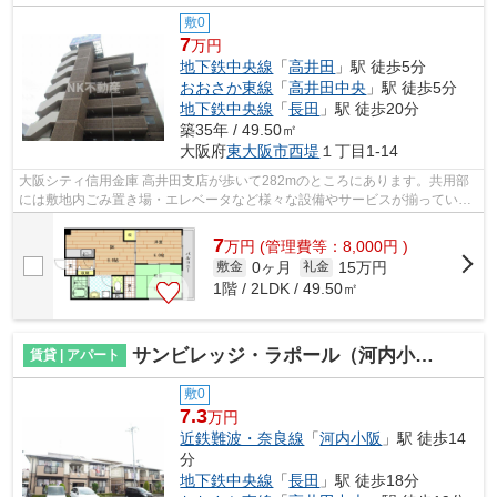
敷0
7
万円
地下鉄中央線
「
高井田
」駅 徒歩5分
おおさか東線
「
高井田中央
」駅 徒歩5分
地下鉄中央線
「
長田
」駅 徒歩20分
築35年 / 49.50㎡
大阪府
東大阪市
西堤
１丁目1-14
大阪シティ信用金庫 高井田支店が歩いて282mのところにあります。共用部
には敷地内ごみ置き場・エレベータなど様々な設備やサービスが揃っている
ので便利です。通風システムが整った、...
7
万
円
(管理費等：8,000円 )
0ヶ月
15万円
敷金
礼金
1階 / 2LDK / 49.50㎡
サンビレッジ・ラポール（河内小阪賃貸）
賃貸 | アパート
敷0
7.3
万円
近鉄難波・奈良線
「
河内小阪
」駅 徒歩14
分
地下鉄中央線
「
長田
」駅 徒歩18分