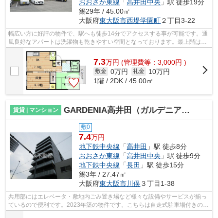
おおさか東線
「
高井田中央
」駅 徒歩19分
築29年 / 45.00㎡
大阪府
東大阪市
西堤学園町
２丁目3-22
幅広い方に好評の物件で、駅へも徒歩14分でアクセスする事が可能です。通
風良好なアパートは洗濯物も乾きやすい空間となっております。最上階は夜
景が綺麗に観え、周りの環境も静かな...
7.3
万
円
(管理費等：3,000円 )
0万円
10万円
敷金
礼金
1階 / 2DK / 45.00㎡
GARDENIA高井田（ガルデニアタカイダ）（高井田賃貸）
賃貸 | マンション
敷0
7.4
万円
地下鉄中央線
「
高井田
」駅 徒歩8分
おおさか東線
「
高井田中央
」駅 徒歩9分
地下鉄中央線
「
長田
」駅 徒歩15分
築3年 / 27.47㎡
大阪府
東大阪市
川俣
３丁目1-38
共用部にはエレベータ・敷地内ごみ置き場など様々な設備やサービスが揃っ
ているので便利です。2023年築の物件です。こちらは自走式駐車場付きのマ
ンションです。アレルギー予防に適し...