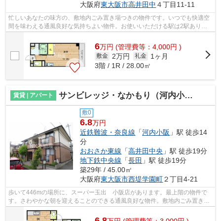
大阪府
東大阪市
高井田中
４丁目11-11
忙しいあなたの味方の、敷地内ごみ置き場つきの物件です。いつでも快適空
間を味わえる通風良好な気持ちよい物件。お使いいただける駅は2駅あり、
行き先に応じて使い分けができます。こ...
6
万
円
(管理費等：4,000円 )
2万円
1ヶ月
敷金
礼金
3階 / 1R / 28.00㎡
サンビレッジ・なかもり（河内小阪賃貸）
賃貸 | アパート
敷0
6.8
万円
近鉄難波・奈良線
「
河内小阪
」駅 徒歩14
分
おおさか東線
「
高井田中央
」駅 徒歩19分
地下鉄中央線
「
長田
」駅 徒歩19分
築29年 / 45.00㎡
大阪府
東大阪市
西堤学園町
２丁目4-21
歩いて446mの場所に、スーパー玉出 小阪店があります。最上階の物件で
す。さわやかな朝を迎えることのできる通風良好な物件。敷地内ごみ置き場
は、あなたの時間を有効に活用させてく...
6.8