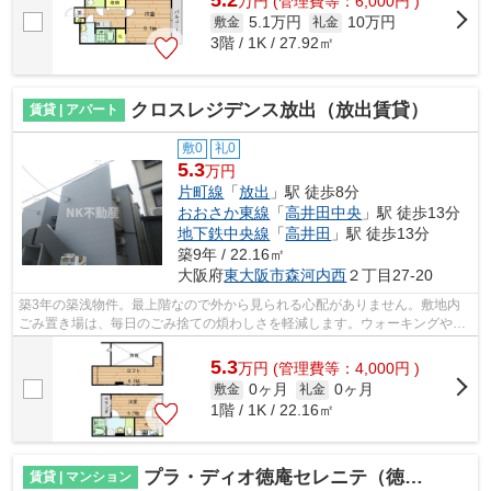
5.2
万
円
(管理費等：6,000円 )
5.1万円
10万円
敷金
礼金
3階 / 1K / 27.92㎡
クロスレジデンス放出（放出賃貸）
賃貸 | アパート
敷0
礼0
5.3
万円
片町線
「
放出
」駅 徒歩8分
おおさか東線
「
高井田中央
」駅 徒歩13分
地下鉄中央線
「
高井田
」駅 徒歩13分
築9年 / 22.16㎡
大阪府
東大阪市
森河内西
２丁目27-20
築3年の築浅物件。最上階なので外から見られる心配がありません。敷地内
ごみ置き場は、毎日のごみ捨ての煩わしさを軽減します。ウォーキングやラ
ンニングが趣味の方に住んでもらいたい...
5.3
万
円
(管理費等：4,000円 )
0ヶ月
0ヶ月
敷金
礼金
1階 / 1K / 22.16㎡
プラ・ディオ徳庵セレニテ（徳庵賃貸）
賃貸 | マンション