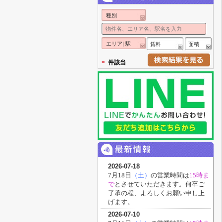
種別
エリア| 駅
賃料
面積
-
件該当
2026-07-18
7月18日
（土）
の営業時間は
15時ま
で
と
させていただきます。何卒ご
了承の程、よろしくお願い申し上
げます。
2026-07-10