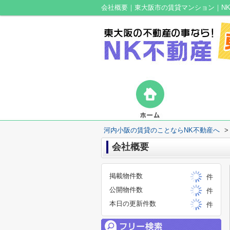
会社概要｜東大阪市の賃貸マンション｜N
河内小阪の賃貸のことならNK不動産へ
>
会社概要
掲載物件数
件
公開物件数
件
本日の更新件数
件