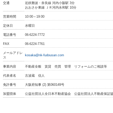
交通
近鉄難波・奈良線 河内小阪駅 3分
おおさか東線 ＪＲ河内永和駅 10分
営業時間
10:00～19:00
定休日
水曜日
電話番号
06-6224-7772
FAX
06-6224-7761
メールアドレ
kosaka@nk-fudousan.com
ス
事業内容
不動産全般 賃貸 売買 管理 リフォームのご相談等
代表者名
古波蔵 信人
免許番号
大阪府知事 (2) 第060149号
加盟団体
公益社団法人全日本不動産協会 公益社団法人不動産保証