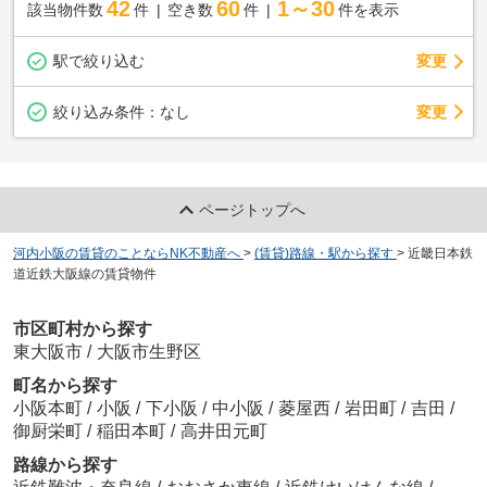
42
60
1～30
該当物件数
件
空き数
件
件を表示
駅で絞り込む
変更
変更
絞り込み条件：
なし
ページトップへ
河内小阪の賃貸のことならNK不動産へ
>
(賃貸)路線・駅から探す
>
近畿日本鉄
道近鉄大阪線の賃貸物件
市区町村から探す
東大阪市
/
大阪市生野区
町名から探す
小阪本町
/
小阪
/
下小阪
/
中小阪
/
菱屋西
/
岩田町
/
吉田
/
御厨栄町
/
稲田本町
/
高井田元町
路線から探す