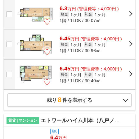
す。自走式駐車場が併設されたアパー...
6.3
万
円
(管理費等：4,000円 )
1ヶ月
1ヶ月
敷金
礼金
1階 / 1LDK / 30.07㎡
6.45
万
円
(管理費等：4,000円 )
1ヶ月
1ヶ月
敷金
礼金
1階 / 1LDK / 30.96㎡
6.45
万
円
(管理費等：4,000円 )
1ヶ月
1ヶ月
敷金
礼金
1階 / 1LDK / 30.40㎡
8
残り
件を表示する
エトワールハイム川本（八戸ノ里賃貸）
賃貸 | マンション
敷0
6.4
万円