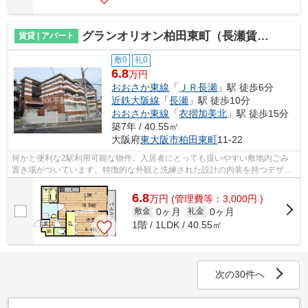
グランオリオン柏田東町（長瀬賃貸）
賃貸 | アパート
敷0
礼0
6.8
万円
おおさか東線
「
ＪＲ長瀬
」駅 徒歩6分
近鉄大阪線
「
長瀬
」駅 徒歩10分
おおさか東線
「
衣摺加美北
」駅 徒歩15分
築7年 / 40.55㎡
大阪府
東大阪市
柏田東町
11-22
何かと便利な2駅利用可能な物件。入居者にとっても扱いやすい敷地内ごみ
置き場がついています。特徴的な外観と洗練された設計の内装を持つデザイ
ナーズ。駅から徒歩6分以内の物件なら...
6.8
万
円
(管理費等：3,000円 )
0ヶ月
0ヶ月
敷金
礼金
1階 / 1LDK / 40.55㎡
次の30件へ