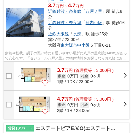
3.7
4.7
万円～
万円
近鉄難波・奈良線
「
八戸ノ里
」駅 徒歩8
分
近鉄難波・奈良線
「
河内小阪
」駅 徒歩16
分
近鉄大阪線
「
長瀬
」駅 徒歩25分
築37年 / 23.00㎡
大阪府
東大阪市
中小阪
５丁目6-21
病気や怪我、調子の悪い時にも通いやすい場所に八戸の里病院(348m)があっ
て安心です。「セジュール八戸ノ里」の物件情報をお探しならお気軽にお問
い合わせ下さい。もしものときの地震...
3.7
万
円
(管理費等：3,000円 )
0万円
0ヶ月
敷金
礼金
1階 / 1DK / 23.00㎡
4.7
万
円
(管理費等：3,000円 )
0万円
0ヶ月
敷金
礼金
2階 / 1R / 23.00㎡
エステートピアE.V.O(エステートピアイーブイオー）（八戸ノ里賃貸）
賃貸 | アパート