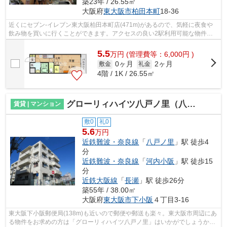
築23年 / 26.55㎡
大阪府
東大阪市
柏田本町
18-36
近くにセブン-イレブン東大阪柏田本町店(471m)があるので、気軽に夜食や
飲み物を買いに行くことができます。アクセスの良い2駅利用可能な物件と
なっています。上階の方も安心のエレベ...
5.5
万
円
(管理費等：6,000円 )
0ヶ月
2ヶ月
敷金
礼金
4階 / 1K / 26.55㎡
グローリィハイツ八戸ノ里（八戸ノ里賃貸）
賃貸 | マンション
敷0
礼0
5.6
万円
近鉄難波・奈良線
「
八戸ノ里
」駅 徒歩4
分
近鉄難波・奈良線
「
河内小阪
」駅 徒歩15
分
近鉄大阪線
「
長瀬
」駅 徒歩26分
築55年 / 38.00㎡
大阪府
東大阪市
下小阪
４丁目3-16
東大阪下小阪郵便局(138m)も近いので郵便や郵送も楽々。東大阪市周辺にあ
る物件をお求めの方は「グローリィハイツ八戸ノ里」はいかがでしょうか。