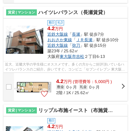
ハイツレバランス（長瀬賃貸）
賃貸 | マンション
敷0
礼0
4.2
万円
近鉄大阪線
「
長瀬
」駅 徒歩7分
おおさか東線
「
ＪＲ長瀬
」駅 徒歩10分
近鉄大阪線
「
弥刀
」駅 徒歩15分
築23年 / 25.62㎡
大阪府
東大阪市
吉松
２丁目6-13
近大、近畿大学の学生様にオススメです。多くの方からご好評頂いているハ
イツレバランスのご紹介。歩いてすぐ。コンビニ「セブンイレブン 東大阪吉
松2丁目店」まで150m。風通しが良く...
4.2
万
円
(管理費等：5,000円 )
0ヶ月
0ヶ月
敷金
礼金
2階 / 1K / 25.62㎡
リップル布施イースト（布施賃貸）
賃貸 | マンション
敷0
4.2
万円