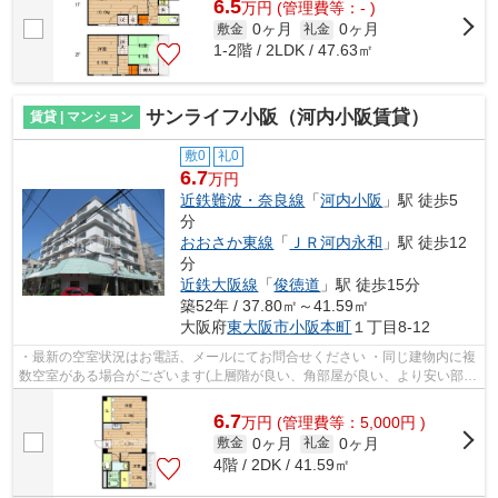
6.5
万
円
(管理費等：- )
0ヶ月
0ヶ月
敷金
礼金
1-2階 / 2LDK / 47.63㎡
サンライフ小阪（河内小阪賃貸）
賃貸 | マンション
敷0
礼0
6.7
万円
近鉄難波・奈良線
「
河内小阪
」駅 徒歩5
分
おおさか東線
「
ＪＲ河内永和
」駅 徒歩12
分
近鉄大阪線
「
俊徳道
」駅 徒歩15分
築52年 / 37.80㎡～41.59㎡
大阪府
東大阪市
小阪本町
１丁目8-12
・最新の空室状況はお電話、メールにてお問合せください ・同じ建物内に複
数空室がある場合がございます(上層階が良い、角部屋が良い、より安い部屋
が良いなどお気軽にお問合せくださ...
6.7
万
円
(管理費等：5,000円 )
0ヶ月
0ヶ月
敷金
礼金
4階 / 2DK / 41.59㎡