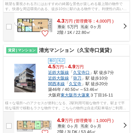
眺望を重視される方にはおすすめの綺麗な景色が楽しめる最上階の物件で
す。快適な周辺環境のある、徒歩10分に駅のある物件です。利便性の高い設
備として注目されているのが敷地内ごみ...
4.3
万
円
(管理費等：4,000円 )
5万円
0ヶ月
敷金
礼金
2階 / 1K / 22.80㎡
清光マンション（久宝寺口賃貸）
賃貸 | マンション
敷0
礼0
4.5
4.9
万円～
万円
近鉄大阪線
「
久宝寺口
」駅 徒歩7分
近鉄大阪線
「
弥刀
」駅 徒歩10分
関西本線
「
久宝寺
」駅 徒歩20分
築46年 / 40.50㎡～53.46㎡
大阪府
東大阪市
大蓮東
３丁目16-11
様々な場所へのアクセスが便利になる、2駅利用可能な物件です。駅まで平
坦な場所で移動もラクな物件です。こちらの物件は自走式駐車場がご利用い
ただけます。好評の駅近物件となってお...
4.9
万
円
(管理費等：1,000円 )
0ヶ月
0ヶ月
敷金
礼金
2階 / 3LDK / 53.46㎡