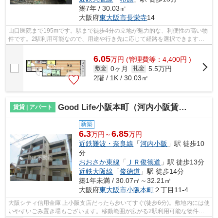
築7年 / 30.03㎡
大阪府
東大阪市
長栄寺
14
山口医院まで195mです。駅まで徒歩4分の立地が魅力的な、利便性の高い物
件です。2駅利用可能なので、用途や行き先に応じて経路を選択できます。
通風良好の涼しく気持ちの良い空間をご...
6.05
万
円
(管理費等：4,400円 )
0ヶ月
5.5万円
敷金
礼金
2階 / 1K / 30.03㎡
Good Life小阪本町（河内小阪賃貸）
賃貸 | アパート
新築
6.3
6.85
万円～
万円
近鉄難波・奈良線
「
河内小阪
」駅 徒歩10
分
おおさか東線
「
ＪＲ俊徳道
」駅 徒歩13分
近鉄大阪線
「
俊徳道
」駅 徒歩14分
築1年未満 / 30.07㎡～32.21㎡
大阪府
東大阪市
小阪本町
２丁目11-4
大阪シティ信用金庫 上小阪支店だったら歩いてすぐ(徒歩6分)。敷地内には使
いやすいごみ置き場もございます。移動範囲が広がる2駅利用可能な物件で