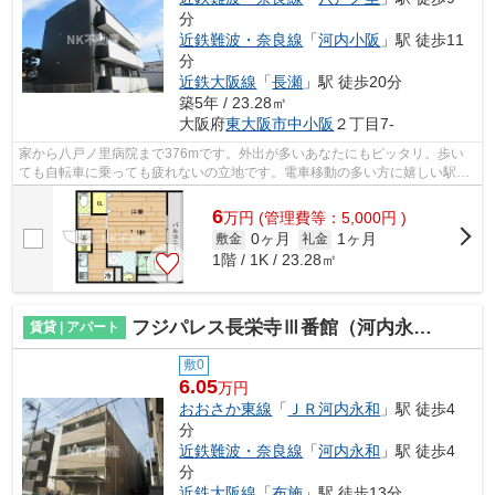
分
近鉄難波・奈良線
「
河内小阪
」駅 徒歩11
分
近鉄大阪線
「
長瀬
」駅 徒歩20分
築5年 / 23.28㎡
大阪府
東大阪市
中小阪
２丁目7-
家から八戸ノ里病院まで376mです。外出が多いあなたにもピッタリ。歩い
ても自転車に乗っても疲れないの立地です。電車移動の多い方に嬉しい駅か
ら徒歩9分の物件です。風通しが良く真夏...
6
万
円
(管理費等：5,000円 )
0ヶ月
1ヶ月
敷金
礼金
1階 / 1K / 23.28㎡
フジパレス長栄寺Ⅲ番館（河内永和賃貸）
賃貸 | アパート
敷0
6.05
万円
おおさか東線
「
ＪＲ河内永和
」駅 徒歩4
分
近鉄難波・奈良線
「
河内永和
」駅 徒歩4
分
近鉄大阪線
「
布施
」駅 徒歩13分