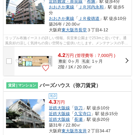
近鉄難波・奈良線
「
布施
」駅 徒歩4分
おおさか東線
「
ＪＲ河内永和
」駅 徒歩5
分
おおさか東線
「
ＪＲ俊徳道
」駅 徒歩10分
築26年 / 20.00㎡
大阪府
東大阪市
長堂
３丁目4-12
リップル布施イーストの詳しい情報。長堂東公園まで253mと近いです。通
風良好の涼しく気持ちの良い空間をご提供いたします。メンテナンスの手間
いらずで嬉しい、外観タイル張りを採用...
4.2
万
円
(管理費等：7,000円 )
0ヶ月
1ヶ月
敷金
礼金
2階 / 1K / 20.00㎡
バーズハウス（弥刀賃貸）
賃貸 | マンション
礼0
4.3
万円
近鉄大阪線
「
弥刀
」駅 徒歩10分
近鉄大阪線
「
久宝寺口
」駅 徒歩15分
近鉄大阪線
「
長瀬
」駅 徒歩20分
築31年 / 22.80㎡
大阪府
東大阪市
友井
２丁目34-47