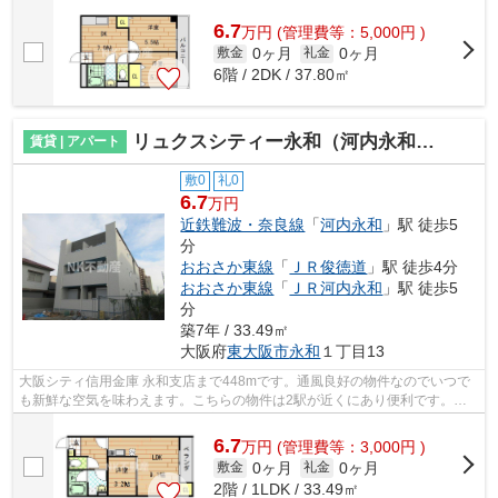
6.7
万
円
(管理費等：5,000円 )
0ヶ月
0ヶ月
敷金
礼金
6階 / 2DK / 37.80㎡
リュクスシティー永和（河内永和賃貸）
賃貸 | アパート
敷0
礼0
6.7
万円
近鉄難波・奈良線
「
河内永和
」駅 徒歩5
分
おおさか東線
「
ＪＲ俊徳道
」駅 徒歩4分
おおさか東線
「
ＪＲ河内永和
」駅 徒歩5
分
築7年 / 33.49㎡
大阪府
東大阪市
永和
１丁目13
大阪シティ信用金庫 永和支店まで448mです。通風良好の物件なのでいつで
も新鮮な空気を味わえます。こちらの物件は2駅が近くにあり便利です。周
辺環境も良好で、魅力的な住環境のある...
6.7
万
円
(管理費等：3,000円 )
0ヶ月
0ヶ月
敷金
礼金
2階 / 1LDK / 33.49㎡