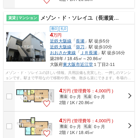
メゾン・ド・ソレイユ（長瀬賃貸）
賃貸 | マンション
敷0
礼0
4
万円
近鉄大阪線
「
長瀬
」駅 徒歩5分
近鉄大阪線
「
弥刀
」駅 徒歩10分
おおさか東線
「
ＪＲ長瀬
」駅 徒歩16分
築28年 / 18.45㎡～20.86㎡
大阪府
東大阪市
近江堂
１丁目2-11
メゾン・ド・ソレイユの詳しい情報。共用設備も充実した、一押しのマンシ
ョンです。駅まで平坦なので移動や買い物、散歩も楽にできます。冬場の換
気にも適した、風通しの良い湿気が溜...
4
万
円
(管理費等：4,000円 )
0ヶ月
0ヶ月
敷金
礼金
2階 / 1K / 20.86㎡
4
万
円
(管理費等：4,000円 )
0ヶ月
0ヶ月
敷金
礼金
2階 / 1K / 18.45㎡