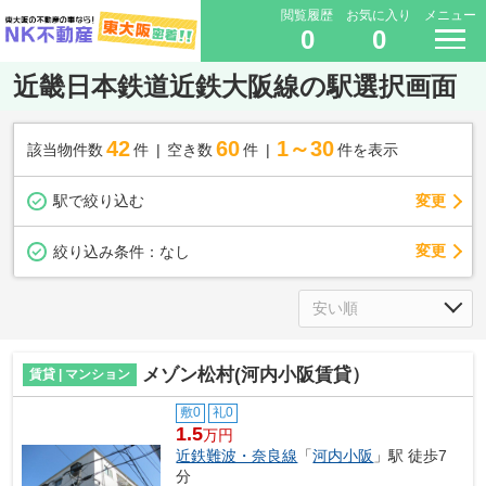
閲覧履歴
お気に入り
メニュー
0
0
近畿日本鉄道近鉄大阪線の駅選択画面
42
60
1～30
該当物件数
件
空き数
件
件を表示
駅で絞り込む
変更
変更
絞り込み条件：
なし
メゾン松村(河内小阪賃貸）
賃貸 | マンション
敷0
礼0
1.5
万円
近鉄難波・奈良線
「
河内小阪
」駅 徒歩7
分