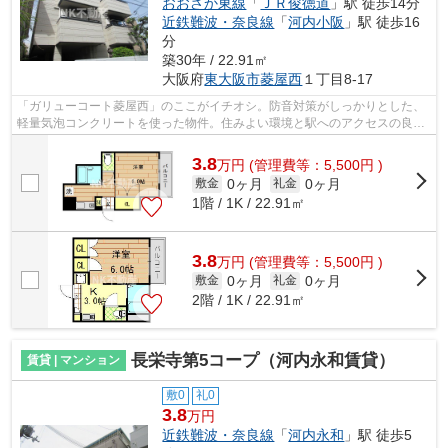
おおさか東線
「
ＪＲ俊徳道
」駅 徒歩14分
近鉄難波・奈良線
「
河内小阪
」駅 徒歩16
分
築30年 / 22.91㎡
大阪府
東大阪市
菱屋西
１丁目8-17
「ガリューコート菱屋西」のここがイチオシ。防音対策がしっかりとした、
軽量気泡コンクリートを使った物件。住みよい環境と駅へのアクセスの良さ
が魅力の徒歩9分の物件。設備良し・外...
3.8
万
円
(管理費等：5,500円 )
0ヶ月
0ヶ月
敷金
礼金
1階 / 1K / 22.91㎡
3.8
万
円
(管理費等：5,500円 )
0ヶ月
0ヶ月
敷金
礼金
2階 / 1K / 22.91㎡
長栄寺第5コープ（河内永和賃貸）
賃貸 | マンション
敷0
礼0
3.8
万円
近鉄難波・奈良線
「
河内永和
」駅 徒歩5