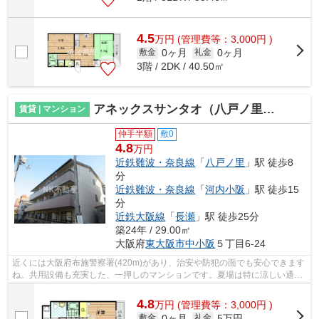
4.5
万
円
(管理費等：3,000円 )
0ヶ月
0ヶ月
敷金
礼金
3階 / 2DK / 40.50㎡
アネックスサンタオ（八戸ノ里賃貸）
賃貸 | マンション
仲手半額
敷0
4.8
万円
近鉄難波・奈良線
「
八戸ノ里
」駅 徒歩8
分
近鉄難波・奈良線
「
河内小阪
」駅 徒歩15
分
近鉄大阪線
「
長瀬
」駅 徒歩25分
築24年 / 29.00㎡
大阪府
東大阪市
中小阪
５丁目6-24
近くには大阪府布施警察署(420m)があり、治安や防犯の面でも安心できます
ね。共用設備も充実した、一押しのマンションです。夏場は特に涼しい通風
良好な環境の良い快適空間をどうぞ。...
4.8
万
円
(管理費等：3,000円 )
0ヶ月
5万円
敷金
礼金