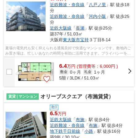
近鉄難波・奈良線
「
八戸ノ里
」駅 徒歩18
分
近鉄難波・奈良線
「
河内小阪
」駅 徒歩25
分
近鉄大阪線
「
長瀬
」駅 徒歩25分
築37年 / 51.03㎡
大阪府
東大阪市
宝持
３丁目8-14
夏場の電気代も安く抑えられる通風良好で快適なマンションです。敷地内ご
み置き場は、忙しいあなたの時間を有効に活用できます。プライバシーをし
っかり守れる、安心安全なマンション...
6.4
万
円
(管理費等：6,000円 )
0ヶ月
1ヶ月
敷金
礼金
5階 / 3LDK / 51.03㎡
オリーブスクエア（布施賃貸）
賃貸 | マンション
敷0
6.5
万円
近鉄大阪線
「
布施
」駅 徒歩4分
近鉄難波・奈良線
「
布施
」駅 徒歩4分
地下鉄千日前線
「
小路
」駅 徒歩16分
築9年 / 30.10㎡