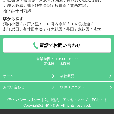
近鉄難波・奈良線
/
おおさか東線
/
近鉄けいはんな線
/
近鉄大阪線
/
地下鉄中央線
/
片町線
/
関西本線
/
地下鉄千日前線
駅から探す
河内小阪
/
八戸ノ里
/
ＪＲ河内永和
/
ＪＲ俊徳道
/
若江岩田
/
高井田中央
/
河内花園
/
長田
/
東花園
/
荒本
電話でお問い合わせ
営業時間：
10:00～19:00
定休日：
水曜日
ホーム
会社概要
お問い合わせ
物件リクエスト
プライバシーポリシー
利用規約
アクセスマップ
PCサイト
Copyright(c) NK不動産 All rights reserved.