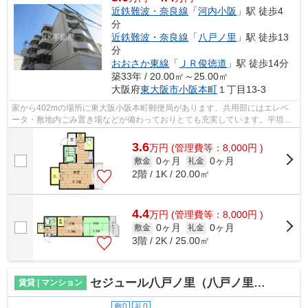
近鉄難波・奈良線
「
河内小阪
」駅 徒歩4
分
近鉄難波・奈良線
「
八戸ノ里
」駅 徒歩13
分
おおさか東線
「
ＪＲ俊徳道
」駅 徒歩14分
築33年 / 20.00㎡～25.00㎡
大阪府
東大阪市
小阪本町
１丁目13-3
家から402mの場所に東大阪小阪本町郵便局があります。共用部にはエレベ
ータ・敷地内ごみ置き場などが備わっておりとても充実しています。平坦な
場所にあるマンションなら毎日の移動も...
3.6
万
円
(管理費等：8,000円 )
0ヶ月
0ヶ月
敷金
礼金
2階 / 1K / 20.00㎡
4.4
万
円
(管理費等：8,000円 )
0ヶ月
0ヶ月
敷金
礼金
3階 / 2K / 25.00㎡
セジュール八戸ノ里（八戸ノ里賃貸）
賃貸 | マンション
敷0
礼0