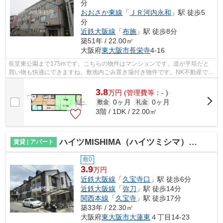
分
おおさか東線
「
ＪＲ河内永和
」駅 徒歩5
分
近鉄大阪線
「
布施
」駅 徒歩8分
築51年 / 22.00㎡
大阪府
東大阪市
長栄寺
4-16
長堂東公園まで175mです。こちらの物件はマンションです。道が平坦だと
買い物も快適にできますね。敷地内ごみ置き場付き物件です。NK不動産では
近鉄難波・奈良線河内永和に近く、交通...
3.8
万
円
(管理費等：- )
0ヶ月
0ヶ月
敷金
礼金
3階 / 1DK / 22.00㎡
ハイツMISHIMA（ハイツミシマ）（久宝寺口賃貸）
賃貸 | アパート
敷0
3.9
万円
近鉄大阪線
「
久宝寺口
」駅 徒歩6分
近鉄大阪線
「
弥刀
」駅 徒歩14分
関西本線
「
久宝寺
」駅 徒歩17分
築33年 / 22.30㎡
大阪府
東大阪市
大蓮東
４丁目14-23