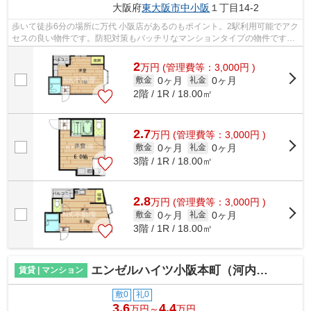
大阪府
東大阪市
中小阪
１丁目14-2
歩いて徒歩6分の場所に万代 小阪店があるのもポイント。2駅利用可能でアク
セスの良い物件です。防犯対策もバッチリなマンションタイプの物件です。
夏場の電気代も安く抑えられる通風良...
2
万
円
(管理費等：3,000円 )
0ヶ月
0ヶ月
敷金
礼金
2階 / 1R / 18.00㎡
2.7
万
円
(管理費等：3,000円 )
0ヶ月
0ヶ月
敷金
礼金
3階 / 1R / 18.00㎡
2.8
万
円
(管理費等：3,000円 )
0ヶ月
0ヶ月
敷金
礼金
3階 / 1R / 18.00㎡
エンゼルハイツ小阪本町（河内小阪賃貸）
賃貸 | マンション
敷0
礼0
3.6
4.4
万円～
万円