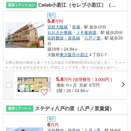
Celeb小若江（セレブ小若江）（長瀬賃貸）
賃貸 | マンション
敷0
5.8
万円
近鉄大阪線
「
長瀬
」駅 徒歩10分
おおさか東線
「
ＪＲ俊徳道
」駅 徒歩20分
近鉄難波・奈良線
「
八戸ノ里
」駅 徒歩20
分
築19年 / 24.84㎡
大阪府
東大阪市
小若江
４丁目2-7
大事な郵送や郵便も楽々できる大阪近大前郵便局(261m)が直ぐ近く。ウォー
キングをする方も歩きやすい平坦なエリアです。駅までの徒歩も楽チン。徒
歩でのアクセスも快適な、10分に駅が...
5.8
万
円
(管理費等：3,000円 )
0ヶ月
6万円
敷金
礼金
1階 / 1K / 24.84㎡
ステディ八戸の里（八戸ノ里賃貸）
賃貸 | アパート
敷0
6
万円
近鉄難波・奈良線
「
八戸ノ里
」駅 徒歩9