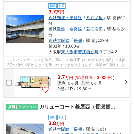
敷0
礼0
3.7
万円
近鉄難波・奈良線
「
八戸ノ里
」駅 徒歩12
分
近鉄難波・奈良線
「
若江岩田
」駅 徒歩24
分
近鉄大阪線
「
長瀬
」駅 徒歩29分
築31年 / 19.80㎡
大阪府
東大阪市
若江西新町
３丁目4-8
コストパフォーマンスが非常に高い、木造住宅はいかがですか♪駅まで徒歩
12分の物件で駅からとても近いわけではありませんが、雑踏から離れ住みや
すい物件です♪住みやすさを考えた、レ...
3.7
万
円
(管理費等：3,000円 )
0ヶ月
0ヶ月
敷金
礼金
2階 / 1R / 19.80㎡
ガリューコート菱屋西（長瀬賃貸）
賃貸 | マンション
敷0
礼0
3.8
万円
近鉄大阪線
「
長瀬
」駅 徒歩9分