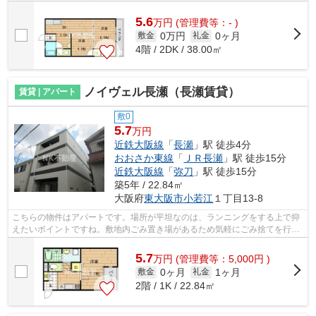
防音効果や耐火性の高い鉄筋コンクリ...
5.6
万
円
(管理費等：- )
0万円
0ヶ月
敷金
礼金
4階 / 2DK / 38.00㎡
ノイヴェル長瀬（長瀬賃貸）
賃貸 | アパート
敷0
5.7
万円
近鉄大阪線
「
長瀬
」駅 徒歩4分
おおさか東線
「
ＪＲ長瀬
」駅 徒歩15分
近鉄大阪線
「
弥刀
」駅 徒歩15分
築5年 / 22.84㎡
大阪府
東大阪市
小若江
１丁目13-8
こちらの物件はアパートです。場所が平坦なのは、ランニングをする上で抑
えたいポイントですね。敷地内ごみ置き場があるため気軽にごみ捨てを行う
ことができ、ゴミの多い時も安心です...
5.7
万
円
(管理費等：5,000円 )
0ヶ月
1ヶ月
敷金
礼金
2階 / 1K / 22.84㎡