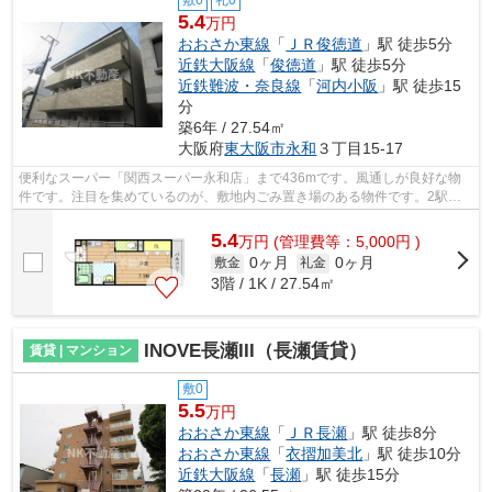
5.4
万円
おおさか東線
「
ＪＲ俊徳道
」駅 徒歩5分
近鉄大阪線
「
俊徳道
」駅 徒歩5分
近鉄難波・奈良線
「
河内小阪
」駅 徒歩15
分
築6年 / 27.54㎡
大阪府
東大阪市
永和
３丁目15-17
便利なスーパー「関西スーパー永和店」まで436mです。風通しが良好な物
件です。注目を集めているのが、敷地内ごみ置き場のある物件です。2駅利
用できる場所にあり、行き先に合わせて使...
5.4
万
円
(管理費等：5,000円 )
0ヶ月
0ヶ月
敷金
礼金
3階 / 1K / 27.54㎡
INOVE長瀬III（長瀬賃貸）
賃貸 | マンション
敷0
5.5
万円
おおさか東線
「
ＪＲ長瀬
」駅 徒歩8分
おおさか東線
「
衣摺加美北
」駅 徒歩10分
近鉄大阪線
「
長瀬
」駅 徒歩15分