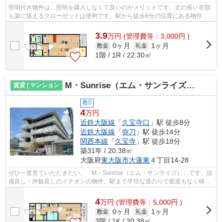
照明付き物件は、照明を購入しなくて良いのがメリットです。丈の長い衣類
も楽に扱えるクローゼットは便利です。駅から徒歩6分の位置にある物件な
ので、電車の利用も快適です。バルコニ...
3.9
万
円
(管理費等：3,000円 )
0ヶ月
1ヶ月
敷金
礼金
1階 / 1R / 22.30㎡
M・Sunrise（エム・サンライズ）（久宝寺口賃貸）
賃貸 | マンション
敷0
4
万円
近鉄大阪線
「
久宝寺口
」駅 徒歩8分
近鉄大阪線
「
弥刀
」駅 徒歩14分
関西本線
「
久宝寺
」駅 徒歩18分
築31年 / 20.38㎡
大阪府
東大阪市
大蓮東
４丁目14-28
ぜひ一度見ていただきたい、「M・Sunrise（エム・サンライズ）」です。設
備良し・外観良しのイチオシの物件。駅まで平坦な道のりで坂道もなく移動
しやすくなっています。こちらの物件...
4
万
円
(管理費等：5,000円 )
0ヶ月
1ヶ月
敷金
礼金
3階 / 1K / 20.38㎡