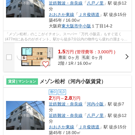
近鉄難波・奈良線
「
八戸ノ里
」駅 徒歩12
分
おおさか東線
「
ＪＲ俊徳道
」駅 徒歩15分
築45年 / 16.00㎡
大阪府
東大阪市
中小阪
１丁目14-2
「メゾン松村」のここがイチオシ。スーパー「万代 小阪店」もすぐ近く
(477m)にあるのがポイント。駅から徒歩7分以内の物件なら疲れの溜まった
日でも駅から家まですぐです。内装リフォ...
1.5
万
円
(管理費等：3,000円 )
0ヶ月
0ヶ月
敷金
礼金
2階 / 1R / 16.00㎡
メゾン松村（河内小阪賃貸）
賃貸 | マンション
敷0
礼0
2
2.8
万円～
万円
近鉄難波・奈良線
「
河内小阪
」駅 徒歩7
分
近鉄難波・奈良線
「
八戸ノ里
」駅 徒歩12
分
おおさか東線
「
ＪＲ俊徳道
」駅 徒歩15分
築45年 / 18.00㎡