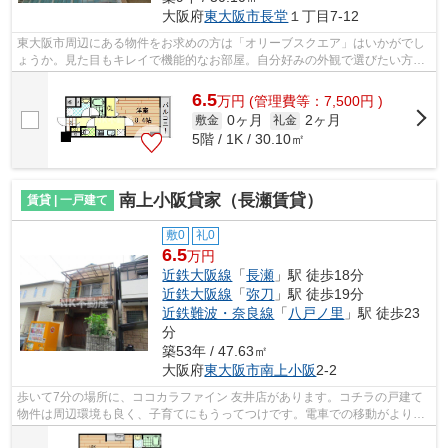
大阪府
東大阪市
長堂
１丁目7-12
東大阪市周辺にある物件をお求めの方は「オリーブスクエア」はいかがでし
ょうか。見た目もキレイで機能的なお部屋。自分好みの外観で選びたい方、
鉄筋コンクリート構造がベストです。...
6.5
万
円
(管理費等：7,500円 )
0ヶ月
2ヶ月
敷金
礼金
5階 / 1K / 30.10㎡
南上小阪貸家（長瀬賃貸）
賃貸 | 一戸建て
敷0
礼0
6.5
万円
近鉄大阪線
「
長瀬
」駅 徒歩18分
近鉄大阪線
「
弥刀
」駅 徒歩19分
近鉄難波・奈良線
「
八戸ノ里
」駅 徒歩23
分
築53年 / 47.63㎡
大阪府
東大阪市
南上小阪
2-2
歩いて7分の場所に、ココカラファイン 友井店があります。コチラの戸建て
物件は周辺環境も良く、子育てにもうってつけです。電車での移動がより便
利になる、2駅利用可能な一戸建てです...