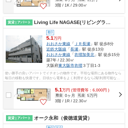
3階 / 1K / 29.00㎡
Living Life NAGASE(リビングライフ長瀬）（長瀬賃貸）
賃貸 | アパート
敷0
5.1
万円
おおさか東線
「
ＪＲ長瀬
」駅 徒歩8分
近鉄大阪線
「
長瀬
」駅 徒歩13分
おおさか東線
「
衣摺加美北
」駅 徒歩15分
築7年 / 22.30㎡
大阪府
東大阪市
衣摺
３丁目1-3
使い勝手の良いアパートでイチオシの物件です。平坦な場所にある物件なら
毎日の移動も快適です。日頃から電車をよく利用するなら2駅利用可能な物
件はいかがでしょうか。2019年築のコチ...
5.1
万
円
(管理費等：6,000円 )
0ヶ月
5万円
敷金
礼金
3階 / 1R / 22.30㎡
オーク永和（俊徳道賃貸）
賃貸 | アパート
敷0
礼0