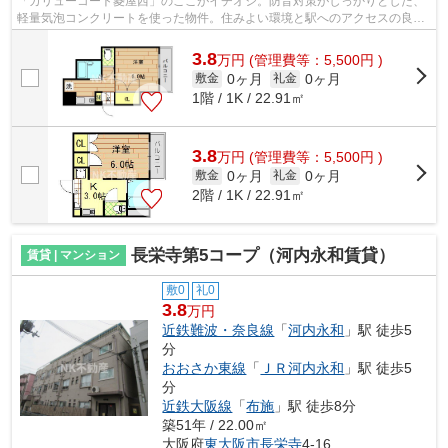
「ガリューコート菱屋西」のここがイチオシ。防音対策がしっかりとした、
軽量気泡コンクリートを使った物件。住みよい環境と駅へのアクセスの良さ
が魅力の徒歩9分の物件。設備良し・外...
3.8
万
円
(管理費等：5,500円 )
0ヶ月
0ヶ月
敷金
礼金
1階 / 1K / 22.91㎡
3.8
万
円
(管理費等：5,500円 )
0ヶ月
0ヶ月
敷金
礼金
2階 / 1K / 22.91㎡
長栄寺第5コープ（河内永和賃貸）
賃貸 | マンション
敷0
礼0
3.8
万円
近鉄難波・奈良線
「
河内永和
」駅 徒歩5
分
おおさか東線
「
ＪＲ河内永和
」駅 徒歩5
分
近鉄大阪線
「
布施
」駅 徒歩8分
築51年 / 22.00㎡
大阪府
東大阪市
長栄寺
4-16