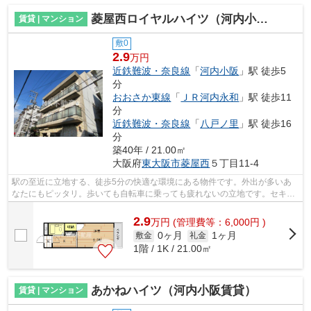
菱屋西ロイヤルハイツ（河内小阪賃貸）
賃貸 | マンション
敷0
2.9
万円
近鉄難波・奈良線
「
河内小阪
」駅 徒歩5
分
おおさか東線
「
ＪＲ河内永和
」駅 徒歩11
分
近鉄難波・奈良線
「
八戸ノ里
」駅 徒歩16
分
築40年 / 21.00㎡
大阪府
東大阪市
菱屋西
５丁目11-4
駅の至近に立地する、徒歩5分の快適な環境にある物件です。外出が多いあ
なたにもピッタリ。歩いても自転車に乗っても疲れないの立地です。セキュ
リティ設備がしっかりしているマンショ...
2.9
万
円
(管理費等：6,000円 )
0ヶ月
1ヶ月
敷金
礼金
1階 / 1K / 21.00㎡
あかねハイツ（河内小阪賃貸）
賃貸 | マンション