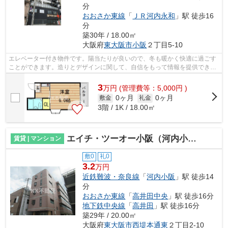
分
おおさか東線
「
ＪＲ河内永和
」駅 徒歩16
分
築30年 / 18.00㎡
大阪府
東大阪市
小阪
２丁目5-10
エレベーター付き物件です。陽当たりが良いので、冬も暖かく快適に過ごす
ことができます。造りとデザインに関して、自信をもって情報を提供できる
マンションです。地上10階建てのイチ...
3
万
円
(管理費等：5,000円 )
0ヶ月
0ヶ月
敷金
礼金
3階 / 1K / 18.00㎡
エイチ・ツーオー小阪（河内小阪賃貸）
賃貸 | マンション
敷0
礼0
3.2
万円
近鉄難波・奈良線
「
河内小阪
」駅 徒歩14
分
おおさか東線
「
高井田中央
」駅 徒歩16分
地下鉄中央線
「
高井田
」駅 徒歩16分
築29年 / 20.00㎡
大阪府
東大阪市
西堤本通東
２丁目2-10