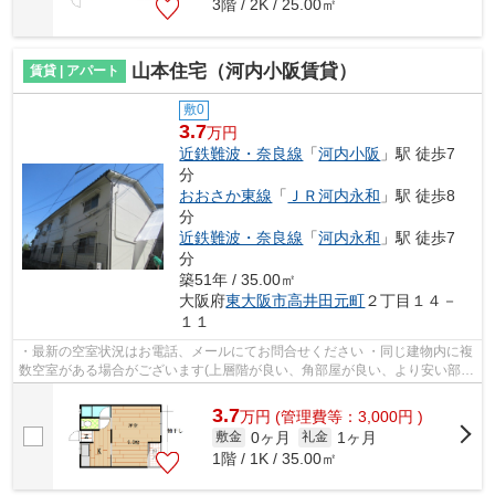
3階 / 2K / 25.00㎡
山本住宅（河内小阪賃貸）
賃貸 | アパート
敷0
3.7
万円
近鉄難波・奈良線
「
河内小阪
」駅 徒歩7
分
おおさか東線
「
ＪＲ河内永和
」駅 徒歩8
分
近鉄難波・奈良線
「
河内永和
」駅 徒歩7
分
築51年 / 35.00㎡
大阪府
東大阪市
高井田元町
２丁目１４－
１１
・最新の空室状況はお電話、メールにてお問合せください ・同じ建物内に複
数空室がある場合がございます(上層階が良い、角部屋が良い、より安い部屋
が良いなどお気軽にお問合せくださ...
3.7
万
円
(管理費等：3,000円 )
0ヶ月
1ヶ月
敷金
礼金
1階 / 1K / 35.00㎡