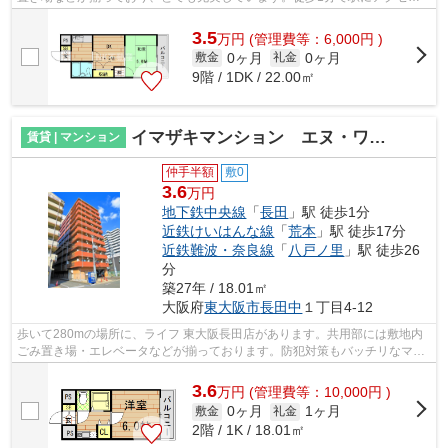
できる物件です。外観タイル張りなので、...
3.5
万
円
(管理費等：6,000円 )
0ヶ月
0ヶ月
敷金
礼金
9階 / 1DK / 22.00㎡
イマザキマンション エヌ・ワン（長田駅賃貸）
賃貸 | マンション
仲手半額
敷0
3.6
万円
地下鉄中央線
「
長田
」駅 徒歩1分
近鉄けいはんな線
「
荒本
」駅 徒歩17分
近鉄難波・奈良線
「
八戸ノ里
」駅 徒歩26
分
築27年 / 18.01㎡
大阪府
東大阪市
長田中
１丁目4-12
歩いて280mの場所に、ライフ 東大阪長田店があります。共用部には敷地内
ごみ置き場・エレベータなどが揃っております。防犯対策もバッチリなマン
ションタイプの物件です。機械式駐車場...
3.6
万
円
(管理費等：10,000円 )
0ヶ月
1ヶ月
敷金
礼金
2階 / 1K / 18.01㎡