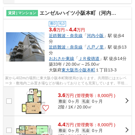
エンゼルハイツ小阪本町（河内小阪賃貸）
賃貸 | マンション
敷0
礼0
3.6
4.4
万円～
万円
近鉄難波・奈良線
「
河内小阪
」駅 徒歩4
分
近鉄難波・奈良線
「
八戸ノ里
」駅 徒歩13
分
おおさか東線
「
ＪＲ俊徳道
」駅 徒歩14分
築33年 / 20.00㎡～25.00㎡
大阪府
東大阪市
小阪本町
１丁目13-3
家から402mの場所に東大阪小阪本町郵便局があります。共用部にはエレベ
ータ・敷地内ごみ置き場などが備わっておりとても充実しています。平坦な
場所にあるマンションなら毎日の移動も...
3.6
万
円
(管理費等：8,000円 )
0ヶ月
0ヶ月
敷金
礼金
2階 / 1K / 20.00㎡
4.4
万
円
(管理費等：8,000円 )
0ヶ月
0ヶ月
敷金
礼金