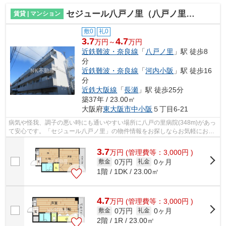
セジュール八戸ノ里（八戸ノ里賃貸）
賃貸 | マンション
敷0
礼0
3.7
4.7
万円～
万円
近鉄難波・奈良線
「
八戸ノ里
」駅 徒歩8
分
近鉄難波・奈良線
「
河内小阪
」駅 徒歩16
分
近鉄大阪線
「
長瀬
」駅 徒歩25分
築37年 / 23.00㎡
大阪府
東大阪市
中小阪
５丁目6-21
病気や怪我、調子の悪い時にも通いやすい場所に八戸の里病院(348m)があっ
て安心です。「セジュール八戸ノ里」の物件情報をお探しならお気軽にお問
い合わせ下さい。もしものときの地震...
3.7
万
円
(管理費等：3,000円 )
0万円
0ヶ月
敷金
礼金
1階 / 1DK / 23.00㎡
4.7
万
円
(管理費等：3,000円 )
0万円
0ヶ月
敷金
礼金
2階 / 1R / 23.00㎡