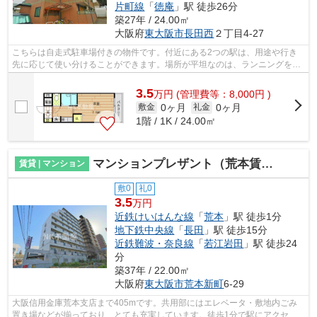
片町線
「
徳庵
」駅 徒歩26分
築27年 / 24.00㎡
大阪府
東大阪市
長田西
２丁目4-27
こちらは自走式駐車場付きの物件です。付近にある2つの駅は、用途や行き
先に応じて使い分けることができます。場所が平坦なのは、ランニングをす
る上で抑えたいポイントですね。通勤や...
3.5
万
円
(管理費等：8,000円 )
0ヶ月
0ヶ月
敷金
礼金
1階 / 1K / 24.00㎡
マンションプレザント（荒本賃貸）
賃貸 | マンション
敷0
礼0
3.5
万円
近鉄けいはんな線
「
荒本
」駅 徒歩1分
地下鉄中央線
「
長田
」駅 徒歩15分
近鉄難波・奈良線
「
若江岩田
」駅 徒歩24
分
築37年 / 22.00㎡
大阪府
東大阪市
荒本新町
6-29
大阪信用金庫荒本支店まで405mです。共用部にはエレベータ・敷地内ごみ
置き場などが揃っており、とても充実しています。徒歩1分で駅にアクセス