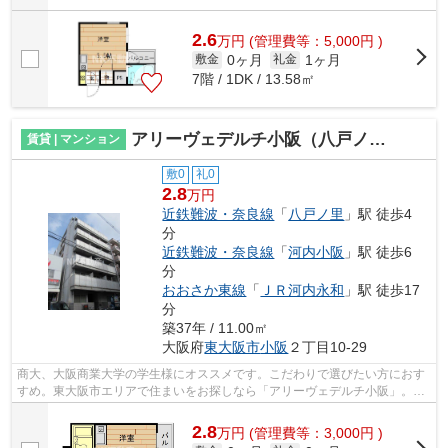
2.6
万
円
(管理費等：5,000円 )
0ヶ月
1ヶ月
敷金
礼金
7階 / 1DK / 13.58㎡
アリーヴェデルチ小阪（八戸ノ里賃貸）
賃貸 | マンション
敷0
礼0
2.8
万円
近鉄難波・奈良線
「
八戸ノ里
」駅 徒歩4
分
近鉄難波・奈良線
「
河内小阪
」駅 徒歩6
分
おおさか東線
「
ＪＲ河内永和
」駅 徒歩17
分
築37年 / 11.00㎡
大阪府
東大阪市
小阪
２丁目10-29
商大、大阪商業大学の学生様にオススメです。こだわりで選びたい方におす
すめ。東大阪市エリアで住まいをお探しなら「アリーヴェデルチ小阪」。生
活必需品が何でも揃うドラッグストア...
2.8
万
円
(管理費等：3,000円 )