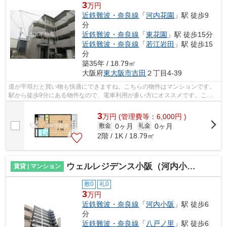
3
万円
近鉄難波・奈良線
「
河内花園
」駅 徒歩9
分
近鉄難波・奈良線
「
東花園
」駅 徒歩15分
近鉄難波・奈良線
「
若江岩田
」駅 徒歩15
分
築35年 / 18.79㎡
大阪府
東大阪市
吉田
２丁目4-39
道が平坦だと買い物も快適にできますね。こちらの物件はマンションです。
駅から徒歩9分にある物件なので、電車利用が多い方にオススメです。こち
らの物件には自走式駐車場があります。...
3
万
円
(管理費等：6,000円 )
0ヶ月
0ヶ月
敷金
礼金
2階 / 1K / 18.79㎡
ウェルレジデンス小阪（河内小阪賃貸）
賃貸 | マンション
敷0
礼0
3
万円
近鉄難波・奈良線
「
河内小阪
」駅 徒歩6
分
近鉄難波・奈良線
「
八戸ノ里
」駅 徒歩6