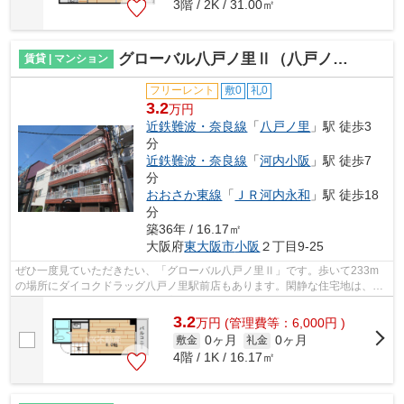
3階 / 2K / 31.00㎡
グローバル八戸ノ里Ⅱ（八戸ノ里賃貸）
賃貸 | マンション
フリーレント
敷0
礼0
3.2
万円
近鉄難波・奈良線
「
八戸ノ里
」駅 徒歩3
分
近鉄難波・奈良線
「
河内小阪
」駅 徒歩7
分
おおさか東線
「
ＪＲ河内永和
」駅 徒歩18
分
築36年 / 16.17㎡
大阪府
東大阪市
小阪
２丁目9-25
ぜひ一度見ていただきたい、「グローバル八戸ノ里Ⅱ」です。歩いて233m
の場所にダイコクドラッグ八戸ノ里駅前店もあります。閑静な住宅地は、の
んびりとしていて都会の喧騒を忘れさせて...
3.2
万
円
(管理費等：6,000円 )
0ヶ月
0ヶ月
敷金
礼金
4階 / 1K / 16.17㎡