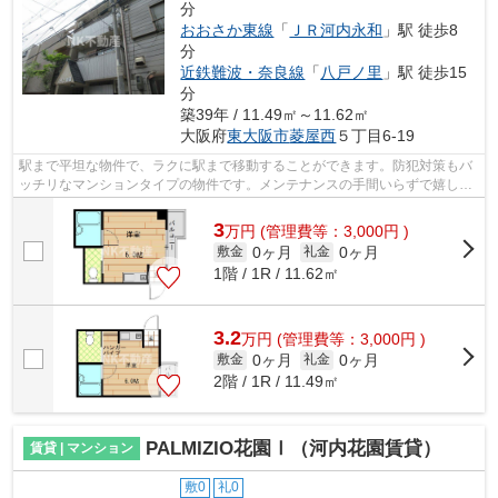
分
おおさか東線
「
ＪＲ河内永和
」駅 徒歩8
分
近鉄難波・奈良線
「
八戸ノ里
」駅 徒歩15
分
築39年 / 11.49㎡～11.62㎡
大阪府
東大阪市
菱屋西
５丁目6-19
駅まで平坦な物件で、ラクに駅まで移動することができます。防犯対策もバ
ッチリなマンションタイプの物件です。メンテナンスの手間いらずで嬉し
い、外観タイル張りを採用しております...
3
万
円
(管理費等：3,000円 )
0ヶ月
0ヶ月
敷金
礼金
1階 / 1R / 11.62㎡
3.2
万
円
(管理費等：3,000円 )
0ヶ月
0ヶ月
敷金
礼金
2階 / 1R / 11.49㎡
PALMIZIO花園Ⅰ（河内花園賃貸）
賃貸 | マンション
敷0
礼0