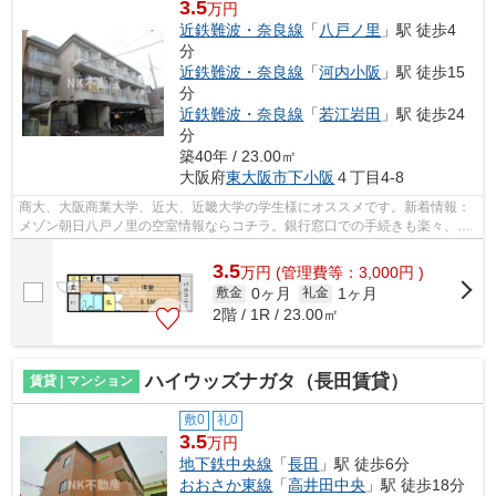
3.5
万円
近鉄難波・奈良線
「
八戸ノ里
」駅 徒歩4
分
近鉄難波・奈良線
「
河内小阪
」駅 徒歩15
分
近鉄難波・奈良線
「
若江岩田
」駅 徒歩24
分
築40年 / 23.00㎡
大阪府
東大阪市
下小阪
４丁目4-8
商大、大阪商業大学、近大、近畿大学の学生様にオススメです。新着情報：
メゾン朝日八戸ノ里の空室情報ならコチラ。銀行窓口での手続きも楽々、池
田泉州銀行八戸ノ里出張所(291m)があ...
3.5
万
円
(管理費等：3,000円 )
0ヶ月
1ヶ月
敷金
礼金
2階 / 1R / 23.00㎡
ハイウッズナガタ（長田賃貸）
賃貸 | マンション
敷0
礼0
3.5
万円
地下鉄中央線
「
長田
」駅 徒歩6分
おおさか東線
「
高井田中央
」駅 徒歩18分