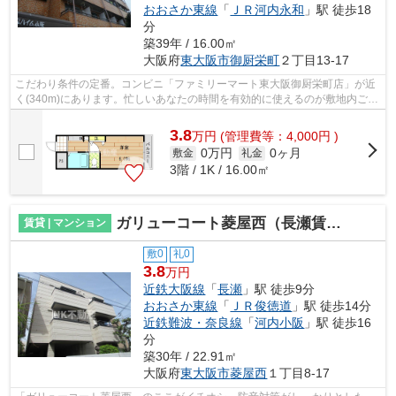
おおさか東線
「
ＪＲ河内永和
」駅 徒歩18
分
築39年 / 16.00㎡
大阪府
東大阪市
御厨栄町
２丁目13-17
こだわり条件の定番。コンビニ「ファミリーマート東大阪御厨栄町店」が近
く(340m)にあります。忙しいあなたの時間を有効的に使えるのが敷地内ごみ
置き場です。階層差の移動に便利なエ...
3.8
万
円
(管理費等：4,000円 )
0万円
0ヶ月
敷金
礼金
3階 / 1K / 16.00㎡
ガリューコート菱屋西（長瀬賃貸）
賃貸 | マンション
敷0
礼0
3.8
万円
近鉄大阪線
「
長瀬
」駅 徒歩9分
おおさか東線
「
ＪＲ俊徳道
」駅 徒歩14分
近鉄難波・奈良線
「
河内小阪
」駅 徒歩16
分
築30年 / 22.91㎡
大阪府
東大阪市
菱屋西
１丁目8-17