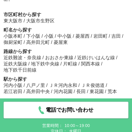
市区町村から探す
東大阪市
/
大阪市生野区
町名から探す
小阪本町
/
下小阪
/
小阪
/
中小阪
/
菱屋西
/
岩田町
/
吉田
/
御厨栄町
/
高井田元町
/
菱屋東
路線から探す
近鉄難波・奈良線
/
おおさか東線
/
近鉄けいはんな線
/
近鉄大阪線
/
地下鉄中央線
/
片町線
/
関西本線
/
地下鉄千日前線
駅から探す
河内小阪
/
八戸ノ里
/
ＪＲ河内永和
/
ＪＲ俊徳道
/
若江岩田
/
高井田中央
/
河内花園
/
長田
/
東花園
/
荒本
電話でお問い合わせ
営業時間：
10:00～19:00
定休日：
水曜日