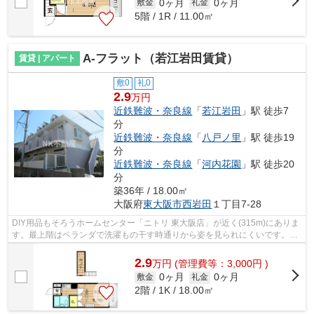
0ヶ月
0ヶ月
敷金
礼金
5階 / 1R / 11.00㎡
A-フラット（若江岩田賃貸）
賃貸 | アパート
敷0
礼0
2.9
万円
近鉄難波・奈良線
「
若江岩田
」駅 徒歩7
分
近鉄難波・奈良線
「
八戸ノ里
」駅 徒歩19
分
近鉄難波・奈良線
「
河内花園
」駅 徒歩20
分
築36年 / 18.00㎡
大阪府
東大阪市
西岩田
１丁目7-28
DIY用品もそろうホームセンター「ニトリ 東大阪店」が近く(315m)にありま
す。最上階はベランダで洗濯もの干す時通りから姿を見られにくいです。周
辺環境が整っていることの多い、充実...
2.9
万
円
(管理費等：3,000円 )
0ヶ月
0ヶ月
敷金
礼金
2階 / 1K / 18.00㎡