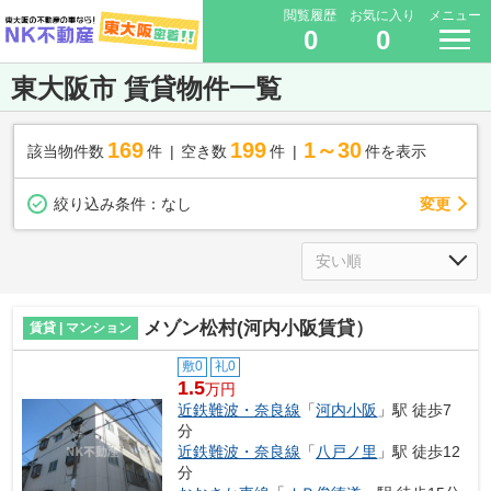
閲覧履歴
お気に入り
メニュー
0
0
東大阪市 賃貸物件一覧
169
199
1～30
該当物件数
件
空き数
件
件を表示
変更
絞り込み条件：
なし
メゾン松村(河内小阪賃貸）
賃貸 | マンション
敷0
礼0
1.5
万円
近鉄難波・奈良線
「
河内小阪
」駅 徒歩7
分
近鉄難波・奈良線
「
八戸ノ里
」駅 徒歩12
分