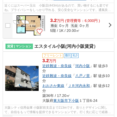
近くにはスーパー玉出 小阪店(443m)があるので、買い物するにも楽です
ね。プライバシーをしっかり守れる、安心安全なマンションです。通風良好
の涼しく気持ちの良い空間をご提供いた...
3.2
万
円
(管理費等：6,000円 )
0ヶ月
0ヶ月
敷金
礼金
5階 / 1K / 20.00㎡
エスタイル小阪(河内小阪賃貸）
賃貸 | マンション
フリーレント
敷0
礼0
3.2
万円
近鉄難波・奈良線
「
河内小阪
」駅 徒歩3
分
近鉄難波・奈良線
「
八戸ノ里
」駅 徒歩10
分
おおさか東線
「
ＪＲ河内永和
」駅 徒歩12
分
築36年 / 17.20㎡
大阪府
東大阪市
下小阪
１丁目6-24
大阪シティ信用金庫 小阪駅前支店まで213mです。造りとデザインに関し
て、自信をもって情報を提供できるマンションです。行く先に応じて経路を
選べる、2駅利用可能な物件です。重たい...