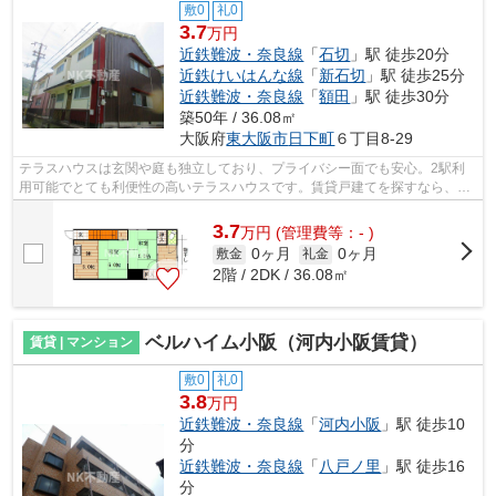
敷0
礼0
3.7
万円
近鉄難波・奈良線
「
石切
」駅 徒歩20分
近鉄けいはんな線
「
新石切
」駅 徒歩25分
近鉄難波・奈良線
「
額田
」駅 徒歩30分
築50年 / 36.08㎡
大阪府
東大阪市
日下町
６丁目8-29
テラスハウスは玄関や庭も独立しており、プライバシー面でも安心。2駅利
用可能でとても利便性の高いテラスハウスです。賃貸戸建てを探すなら、東
大阪市または近鉄難波・奈良線石切付近...
3.7
万
円
(管理費等：- )
0ヶ月
0ヶ月
敷金
礼金
2階 / 2DK / 36.08㎡
ベルハイム小阪（河内小阪賃貸）
賃貸 | マンション
敷0
礼0
3.8
万円
近鉄難波・奈良線
「
河内小阪
」駅 徒歩10
分
近鉄難波・奈良線
「
八戸ノ里
」駅 徒歩16
分