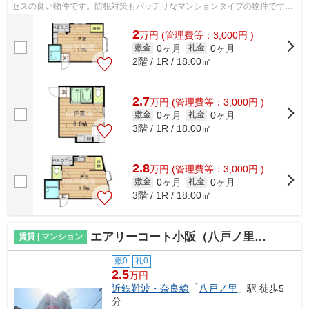
セスの良い物件です。防犯対策もバッチリなマンションタイプの物件です。
夏場の電気代も安く抑えられる通風良...
2
万
円
(管理費等：3,000円 )
0ヶ月
0ヶ月
敷金
礼金
2階 / 1R / 18.00㎡
2.7
万
円
(管理費等：3,000円 )
0ヶ月
0ヶ月
敷金
礼金
3階 / 1R / 18.00㎡
2.8
万
円
(管理費等：3,000円 )
0ヶ月
0ヶ月
敷金
礼金
3階 / 1R / 18.00㎡
エアリーコート小阪（八戸ノ里賃貸）
賃貸 | マンション
敷0
礼0
2.5
万円
近鉄難波・奈良線
「
八戸ノ里
」駅 徒歩5
分