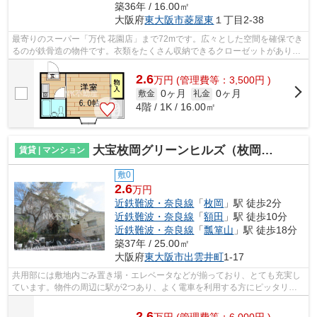
築36年 / 16.00㎡
大阪府
東大阪市
菱屋東
１丁目2-38
最寄りのスーパー「万代 花園店」まで72mです。広々とした空間を確保でき
るのが鉄骨造の物件です。衣類をたくさん収納できるクローゼットがありま
す。お掃除も楽々な、フローリングが...
2.6
万
円
(管理費等：3,500円 )
0ヶ月
0ヶ月
敷金
礼金
4階 / 1K / 16.00㎡
大宝枚岡グリーンヒルズ（枚岡賃貸）
賃貸 | マンション
敷0
2.6
万円
近鉄難波・奈良線
「
枚岡
」駅 徒歩2分
近鉄難波・奈良線
「
額田
」駅 徒歩10分
近鉄難波・奈良線
「
瓢箪山
」駅 徒歩18分
築37年 / 25.00㎡
大阪府
東大阪市
出雲井町
1-17
共用部には敷地内ごみ置き場・エレベータなどが揃っており、とても充実し
ています。物件の周辺に駅が2つあり、よく電車を利用する方にピッタリで
す。駅から徒歩2分というアクセス良好...
2.6