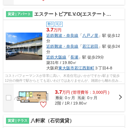
エステートピアE.V.O(エステートピアイーブイオー）（八戸ノ里賃貸）
賃貸 | アパート
敷0
礼0
3.7
万円
近鉄難波・奈良線
「
八戸ノ里
」駅 徒歩12
分
近鉄難波・奈良線
「
若江岩田
」駅 徒歩24
分
近鉄大阪線
「
長瀬
」駅 徒歩29分
築31年 / 19.80㎡
大阪府
東大阪市
若江西新町
３丁目4-8
コストパフォーマンスが非常に高い、木造住宅はいかがですか♪駅まで徒歩
12分の物件で駅からとても近いわけではありませんが、雑踏から離れ住みや
すい物件です♪住みやすさを考えた、レ...
3.7
万
円
(管理費等：3,000円 )
0ヶ月
0ヶ月
敷金
礼金
2階 / 1R / 19.80㎡
八軒家（石切賃貸）
賃貸 | テラス