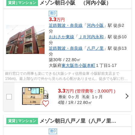
メゾン朝日小阪 （河内小阪）
賃貸 | マンション
敷0
3.3
万円
近鉄難波・奈良線
「
河内小阪
」駅 徒歩2
分
おおさか東線
「
ＪＲ河内永和
」駅 徒歩10
分
近鉄難波・奈良線
「
八戸ノ里
」駅 徒歩13
分
築30年 / 22.80㎡
大阪府
東大阪市
小阪本町
１丁目1-17
銀行窓口での用事も楽にできる(大阪シティ信用金庫 小阪駅前支店まで
156m)。最上階なので外から見られる心配がありません。徒歩でも駅に行け
る環境が嬉しい、徒歩2分に駅のある物件で...
3.3
万
円
(管理費等：3,000円 )
0ヶ月
1ヶ月
敷金
礼金
4階 / 1R / 22.80㎡
メゾン朝日八戸ノ里（八戸ノ里賃貸）
賃貸 | マンション
敷0