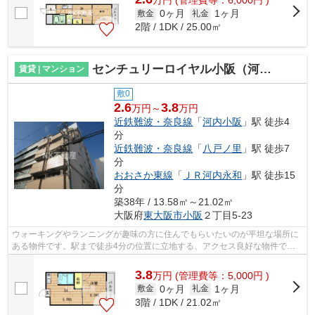
万
円
(管理費等：6,000円 )
0ヶ月
1ヶ月
敷金
礼金
2階 / 1DK / 25.00㎡
センチュリーロイヤル小阪（河内小阪賃貸）
賃貸 | マンション
敷0
2.6
3.8
万円～
万円
近鉄難波・奈良線
「
河内小阪
」駅 徒歩4
分
近鉄難波・奈良線
「
八戸ノ里
」駅 徒歩7
分
おおさか東線
「
ＪＲ河内永和
」駅 徒歩15
分
築38年 / 13.58㎡～21.02㎡
大阪府
東大阪市
小阪
２丁目5-23
ウォーキングやランニングが趣味の方に住んでもらいたいのが平坦な場所に
ある物件です。駅まで徒歩4分の位置に立地する、アクセス良好な物件で
す。敷地内ごみ置き場があるので、忙しく...
3.8
万
円
(管理費等：5,000円 )
0ヶ月
1ヶ月
敷金
礼金
3階 / 1DK / 21.02㎡