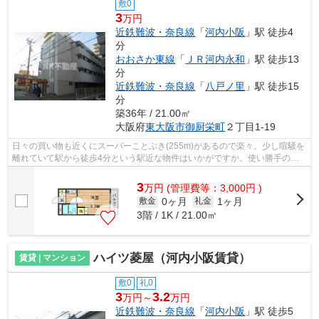
敷0
3
万円
近鉄難波・奈良線
「
河内小阪
」駅 徒歩4
分
おおさか東線
「
ＪＲ河内永和
」駅 徒歩13
分
近鉄難波・奈良線
「
八戸ノ里
」駅 徒歩15
分
築36年 / 21.00㎡
大阪府
東大阪市
御厨栄町
２丁目1-19
日々の買い物も近くにスーパーことぶき(255m)があるので楽々。少し喧騒を
離れていて駅から徒歩4分という駅近な物件はいかがですか。使い勝手の良
いエレベーターが嬉しい物件となってい...
3
万
円
(管理費等：3,000円 )
0ヶ月
1ヶ月
敷金
礼金
3階 / 1K / 21.00㎡
ハイツ菱屋（河内小阪賃貸）
賃貸 | マンション
敷0
礼0
3
3.2
万円～
万円
近鉄難波・奈良線
「
河内小阪
」駅 徒歩5