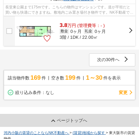
長堂東公園まで175mです。こちらの物件はマンションです。道が平坦だと
買い物も快適にできますね。敷地内ごみ置き場付き物件です。NK不動産では
近鉄難波・奈良線河内永和に近く、交通...
3.8
万
円
(管理費等：- )
0ヶ月
0ヶ月
敷金
礼金
3階 / 1DK / 22.00㎡
次の30件へ
169
199
1～30
該当物件数
件
空き数
件
件を表示
変更
絞り込み条件：
なし
ページトップへ
河内小阪の賃貸のことならNK不動産へ
>
(賃貸)地域から探す
>
東大阪市の賃貸
物件