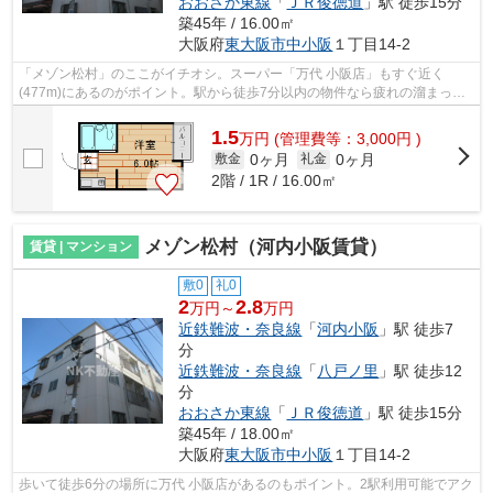
おおさか東線
「
ＪＲ俊徳道
」駅 徒歩15分
築45年 / 16.00㎡
大阪府
東大阪市
中小阪
１丁目14-2
「メゾン松村」のここがイチオシ。スーパー「万代 小阪店」もすぐ近く
(477m)にあるのがポイント。駅から徒歩7分以内の物件なら疲れの溜まった
日でも駅から家まですぐです。内装リフォ...
1.5
万
円
(管理費等：3,000円 )
0ヶ月
0ヶ月
敷金
礼金
2階 / 1R / 16.00㎡
メゾン松村（河内小阪賃貸）
賃貸 | マンション
敷0
礼0
2
2.8
万円～
万円
近鉄難波・奈良線
「
河内小阪
」駅 徒歩7
分
近鉄難波・奈良線
「
八戸ノ里
」駅 徒歩12
分
おおさか東線
「
ＪＲ俊徳道
」駅 徒歩15分
築45年 / 18.00㎡
大阪府
東大阪市
中小阪
１丁目14-2
歩いて徒歩6分の場所に万代 小阪店があるのもポイント。2駅利用可能でアク