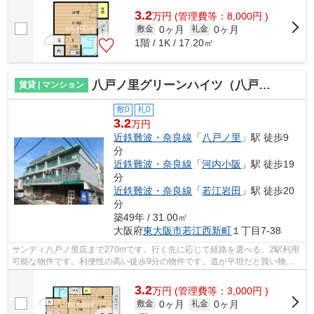
3.2
万
円
(管理費等：8,000円 )
0ヶ月
0ヶ月
敷金
礼金
1階 / 1K / 17.20㎡
八戸ノ里グリーンハイツ（八戸ノ里賃貸）
賃貸 | マンション
敷0
礼0
3.2
万円
近鉄難波・奈良線
「
八戸ノ里
」駅 徒歩9
分
近鉄難波・奈良線
「
河内小阪
」駅 徒歩19
分
近鉄難波・奈良線
「
若江岩田
」駅 徒歩20
分
築49年 / 31.00㎡
大阪府
東大阪市
若江西新町
１丁目7-38
サンディ八戸ノ里店まで270mです。行く先に応じて経路を選べる、2駅利用
可能な物件です。利便性の高い徒歩9分の物件です。道が平坦だと買い物も
快適にできますね。NK不動産では、近鉄...
3.2
万
円
(管理費等：3,000円 )
0ヶ月
0ヶ月
敷金
礼金