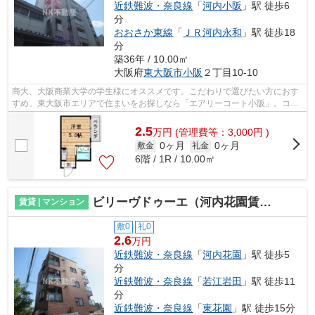
近鉄難波・奈良線
「
河内小阪
」駅 徒歩6
分
おおさか東線
「
ＪＲ河内永和
」駅 徒歩18
分
築36年 / 10.00㎡
大阪府
東大阪市
小阪
２丁目10-10
商大、大阪商業大学の学生様にオススメです。こだわりで選びたい方におす
すめ。東大阪市エリアで住まいをお探しなら「エアリーコート小阪」。コン
ビニ「セブン-イレブン東大阪小阪２丁...
2.5
万
円
(管理費等：3,000円 )
0ヶ月
0ヶ月
敷金
礼金
6階 / 1R / 10.00㎡
ビリーヴドゥーエ（河内花園賃貸）
賃貸 | マンション
敷0
礼0
2.6
万円
近鉄難波・奈良線
「
河内花園
」駅 徒歩5
分
近鉄難波・奈良線
「
若江岩田
」駅 徒歩11
分
近鉄難波・奈良線
「
東花園
」駅 徒歩15分