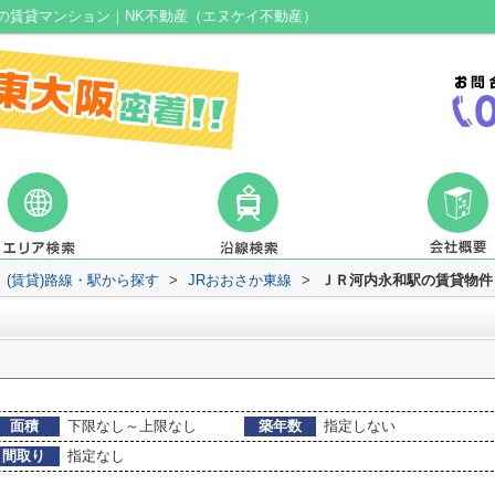
の賃貸マンション｜NK不動産（エヌケイ不動産）
(賃貸)路線・駅から探す
>
JRおおさか東線
>
ＪＲ河内永和駅の賃貸物件
面積
下限なし～上限なし
築年数
指定しない
間取り
指定なし