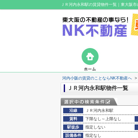
ＪＲ河内永和駅の賃貸物件一覧｜東大阪市
河内小阪の賃貸のことならNK不動産へ
>
ＪＲ河内永和駅物件一覧
沿線
ＪＲ河内永和駅
賃料
下限なし～上限なし
駅徒歩
指定しない
設備条件
指定なし