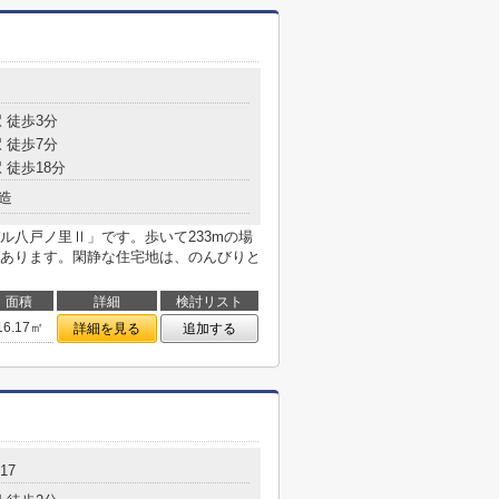
 徒歩3分
 徒歩7分
 徒歩18分
造
ル八戸ノ里Ⅱ」です。歩いて233mの場
あります。閑静な住宅地は、のんびりと
面積
詳細
検討リスト
16.17㎡
詳細を見る
追加する
17