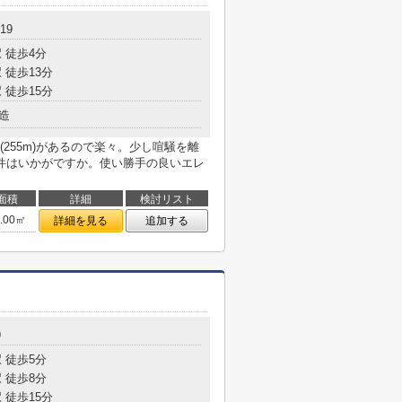
19
 徒歩4分
 徒歩13分
 徒歩15分
造
255m)があるので楽々。少し喧騒を離
件はいかがですか。使い勝手の良いエレ
面積
詳細
検討リスト
1.00㎡
詳細を見る
追加する
9
 徒歩5分
 徒歩8分
 徒歩15分