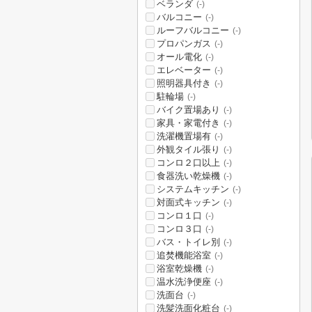
ベランダ
(-)
バルコニー
(-)
ルーフバルコニー
(-)
プロパンガス
(-)
オール電化
(-)
エレベーター
(-)
照明器具付き
(-)
駐輪場
(-)
バイク置場あり
(-)
家具・家電付き
(-)
洗濯機置場有
(-)
外観タイル張り
(-)
コンロ２口以上
(-)
食器洗い乾燥機
(-)
システムキッチン
(-)
対面式キッチン
(-)
コンロ１口
(-)
コンロ３口
(-)
バス・トイレ別
(-)
追焚機能浴室
(-)
浴室乾燥機
(-)
温水洗浄便座
(-)
洗面台
(-)
洗髪洗面化粧台
(-)