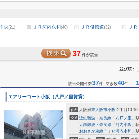
中央
ＪＲ河内永和
ＪＲ俊徳道
ＪＲ
(21)
(40)
(32)
37
件が該当
並び順：
37
40
1-
該当公開件数
件 空き数
件
エアリーコート小阪（八戸ノ里賃貸）
大阪府
東大阪市
小阪
２丁目10-10
住所
交通
近鉄難波・奈良線
「
八戸ノ里
」駅
近鉄難波・奈良線
「
河内小阪
」駅
おおさか東線
「
ＪＲ河内永和
」駅