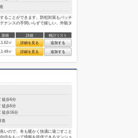
造
することができます。防犯対策もバッチ
テナンスの手間いらずで嬉しい、外観タ
面積
詳細
検討リスト
11.62㎡
詳細を見る
追加する
11.49㎡
詳細を見る
追加する
 徒歩6分
 徒歩6分
 徒歩16分
骨造
良いので、冬も暖かく快適に過ごすこと
自信をもって情報を提供できるマンショ