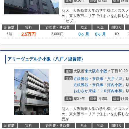
築36年
8階建
鉄骨
築年
階数
構造
商大、大阪商業大学の学生様にオススメ
め。東大阪市エリアで住まいをお探しな
「セブ...
所在階
賃料
管理費・共益費
敷金
礼金
間取り
2.5
万円
0ヶ月
0ヶ月
6階
3,000円
1R
アリーヴェデルチ小阪（八戸ノ里賃貸）
大阪府
東大阪市
小阪
２丁目10-29
住所
交通
近鉄難波・奈良線
「
八戸ノ里
」駅
近鉄難波・奈良線
「
河内小阪
」駅
おおさか東線
「
ＪＲ河内永和
」駅
築37年
7階建
鉄骨
築年
階数
構造
商大、大阪商業大学の学生様にオススメ
め。東大阪市エリアで住まいをお探しな
品が...
所在階
賃料
管理費・共益費
敷金
礼金
間取り