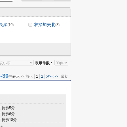
長瀬
衣摺加美北
(10)
(3)
表示件数：
30
件表示
<<前へ
1
2
次へ>>
最初
 徒歩5分
 徒歩6分
 徒歩18分