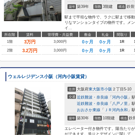
築39年
3階建
鉄骨
築年
階数
構造
駅まで平坦な物件で、ラクに駅まで移動
リなマンションタイプの物件です。メン
イ...
所在階
賃料
管理費・共益費
敷金
礼金
間取り
3
万円
0ヶ月
0ヶ月
1階
3,000円
1R
3.2
万円
0ヶ月
0ヶ月
2階
3,000円
1R
ウェルレジデンス小阪（河内小阪賃貸）
大阪府
東大阪市
小阪
２丁目5-10
住所
交通
近鉄難波・奈良線
「
河内小阪
」駅
近鉄難波・奈良線
「
八戸ノ里
」駅
おおさか東線
「
ＪＲ河内永和
」駅
築30年
10階建
鉄
築年
階数
構造
エレベーター付き物件です。陽当たりが
ができます。造りとデザインに関して、