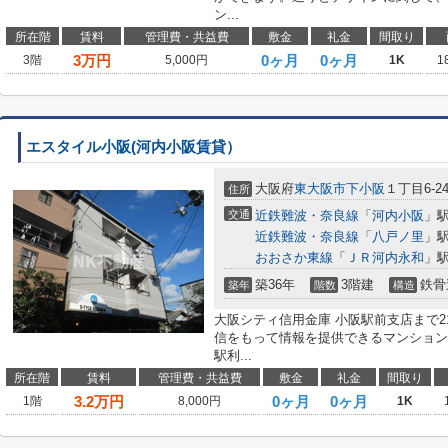
ン...
所在階
賃料
管理費・共益費
敷金
礼金
間取り
3
万円
0ヶ月
0ヶ月
3階
5,000円
1K
1
エスタイル小阪(河内小阪賃貸）
大阪府
東大阪市
下小阪
１丁目6-2
住所
交通
近鉄難波・奈良線
「
河内小阪
」駅
近鉄難波・奈良線
「
八戸ノ里
」駅
おおさか東線
「
ＪＲ河内永和
」駅
築36年
3階建
鉄骨
築年
階数
構造
大阪シティ信用金庫 小阪駅前支店まで2
信をもって情報を提供できるマンション
駅利...
所在階
賃料
管理費・共益費
敷金
礼金
間取り
3.2
万円
0ヶ月
0ヶ月
1階
8,000円
1K