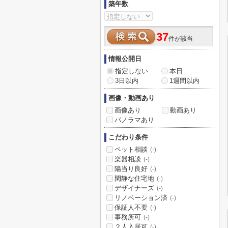
築年数
37
件が該当
情報公開日
指定しない
本日
3日以内
1週間以内
画像・動画あり
画像あり
動画あり
パノラマあり
こだわり条件
ペット相談
(-)
楽器相談
(-)
陽当り良好
(-)
閑静な住宅地
(-)
デザイナーズ
(-)
リノベーション済
(-)
保証人不要
(-)
事務所可
(-)
２人入居可
(-)