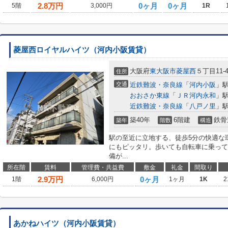
2.8
万円
0ヶ月
0ヶ月
5階
3,000円
1R
菱屋西ロイヤルハイツ（河内小阪賃貸）
大阪府
東大阪市
菱屋西
５丁目11-
住所
交通
近鉄難波・奈良線
「
河内小阪
」駅
おおさか東線
「
ＪＲ河内永和
」駅
近鉄難波・奈良線
「
八戸ノ里
」駅
築40年
6階建
鉄骨
築年
階数
構造
駅の至近に立地する、徒歩5分の快適な
にもピッタリ。歩いても自転車に乗って
備が...
所在階
賃料
管理費・共益費
敷金
礼金
間取り
2.9
万円
0ヶ月
1階
6,000円
1ヶ月
1K
2
あかねハイツ（河内小阪賃貸）