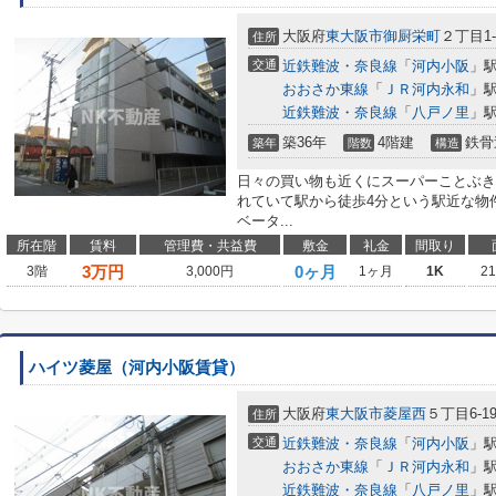
大阪府
東大阪市
御厨栄町
２丁目1-
住所
交通
近鉄難波・奈良線
「
河内小阪
」駅
おおさか東線
「
ＪＲ河内永和
」駅
近鉄難波・奈良線
「
八戸ノ里
」駅
築36年
4階建
鉄骨
築年
階数
構造
日々の買い物も近くにスーパーことぶき(
れていて駅から徒歩4分という駅近な物
ベータ...
所在階
賃料
管理費・共益費
敷金
礼金
間取り
3
万円
0ヶ月
3階
3,000円
1ヶ月
1K
2
ハイツ菱屋（河内小阪賃貸）
大阪府
東大阪市
菱屋西
５丁目6-1
住所
交通
近鉄難波・奈良線
「
河内小阪
」駅
おおさか東線
「
ＪＲ河内永和
」駅
近鉄難波・奈良線
「
八戸ノ里
」駅