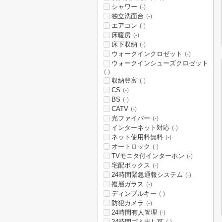
シャワー
(-)
独立洗面台
(-)
エアコン
(-)
床暖房
(-)
床下収納
(-)
ウォークインクロゼット
(-)
ウォークインシューズクロゼット
(-)
収納豊富
(-)
CS
(-)
BS
(-)
CATV
(-)
光ファイバー
(-)
インターネット対応
(-)
ネット使用料無料
(-)
オートロック
(-)
TVモニタ付インターホン
(-)
宅配ボックス
(-)
24時間緊急通報システム
(-)
複層ガラス
(-)
ディンプルキー
(-)
防犯カメラ
(-)
24時間有人管理
(-)
24時間ゴミ出し可