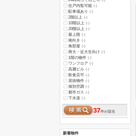
(-)
住戸内覧可能
(-)
駐車場あり
(-)
2階以上
(-)
10階以上
(-)
20階以上
(-)
最上階
(-)
南向き
(-)
角部屋
(-)
商大・近大生向け
(-)
1階の物件
(-)
ワンフロア
(-)
高層ビル
(-)
飲食店可
(-)
居抜物件
(-)
個別空調
(-)
都市ガス
(-)
下水道
(-)
37
件が該当
新着物件