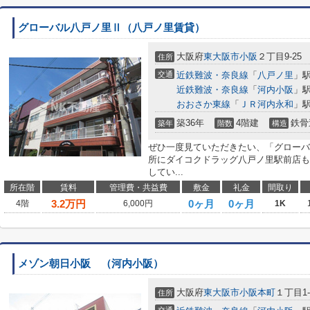
グローバル八戸ノ里Ⅱ（八戸ノ里賃貸）
大阪府
東大阪市
小阪
２丁目9-25
住所
交通
近鉄難波・奈良線
「
八戸ノ里
」駅
近鉄難波・奈良線
「
河内小阪
」駅
おおさか東線
「
ＪＲ河内永和
」駅
築36年
4階建
鉄骨
築年
階数
構造
ぜひ一度見ていただきたい、「グローバ
所にダイコクドラッグ八戸ノ里駅前店も
してい...
所在階
賃料
管理費・共益費
敷金
礼金
間取り
3.2
万円
0ヶ月
0ヶ月
4階
6,000円
1K
メゾン朝日小阪 （河内小阪）
大阪府
東大阪市
小阪本町
１丁目1-
住所