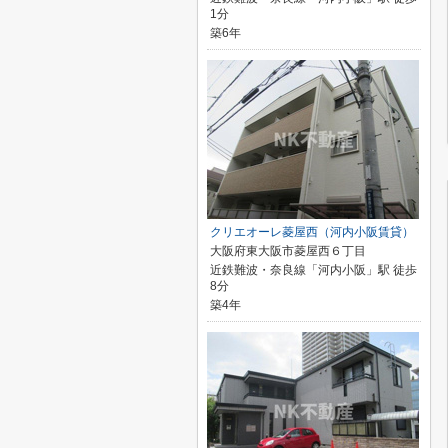
1分
築6年
クリエオーレ菱屋西（河内小阪賃貸）
大阪府東大阪市菱屋西６丁目
近鉄難波・奈良線「河内小阪」駅 徒歩
8分
築4年