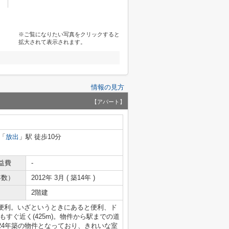
※ご覧になりたい写真をクリックすると
拡大されて表示されます。
情報の見方
【アパート】
「
放出
」駅 徒歩10分
益費
-
年数）
2012年 3月 ( 築14年 )
2階建
便利。いざというときにあると便利、ド
すぐ近く(425m)。物件から駅までの道
24年築の物件となっており、きれいな室