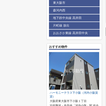
東大阪市
森河内西
地下鉄中央線 高井田
片町線 放出
おおさか東線 高井田中央
おすすめ物件
ハーモニーテラス下小阪（河内小阪賃
貸）
大阪府東大阪市下小阪１丁目
近鉄難波・奈良線「河内小阪」駅 徒歩