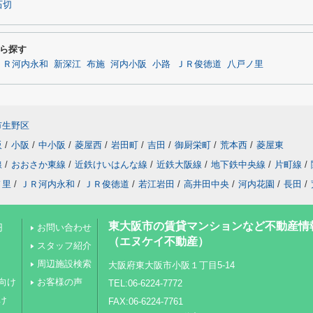
石切
ら探す
ＪＲ河内永和
新深江
布施
河内小阪
小路
ＪＲ俊徳道
八戸ノ里
市生野区
阪
/
小阪
/
中小阪
/
菱屋西
/
岩田町
/
吉田
/
御厨栄町
/
荒本西
/
菱屋東
線
/
おおさか東線
/
近鉄けいはんな線
/
近鉄大阪線
/
地下鉄中央線
/
片町線
/
ノ里
/
ＪＲ河内永和
/
ＪＲ俊徳道
/
若江岩田
/
高井田中央
/
河内花園
/
長田
/
東大阪市の賃貸マンションなど不動産情
円
お問い合わせ
（エヌケイ不動産）
スタッフ紹介
周辺施設検索
大阪府東大阪市小阪１丁目5-14
向け
お客様の声
TEL:06-6224-7772
け
FAX:06-6224-7761