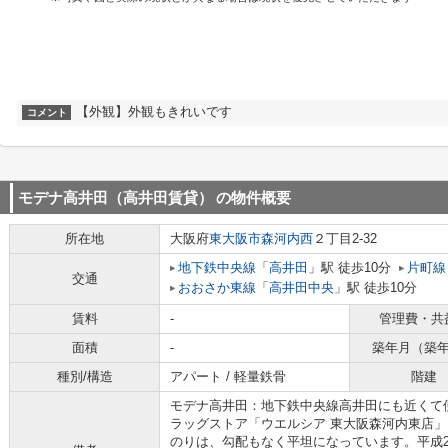
【外観】外観もきれいです
コメント
モデナ高井田（高井田賃貸）
の物件概要
所在地
大阪府
東大阪市
森河内西
２丁目2-32
地下鉄中央線
「
高井田
」駅 徒歩10分
片町線
交通
おおさか東線
「
高井田中央
」駅 徒歩10分
賃料
-
管理費・共
面積
-
築年月（築
種別/構造
アパート / 軽量鉄骨
階建
モデナ高井田：地下鉄中央線高井田にも近くて
ラッグストア「ウエルシア 東大阪森河内東店」も
のりは、勾配もなく平坦になっています。平成