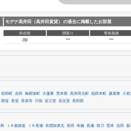
モデナ高井田（高井田賃貸）
の過去に掲載したお部屋
所在階
間取り
専有面積
2階
***
***
岩田町
吉田
御厨栄町
大蓮東
荒本西
高井田元町
稲田本町
菱屋東
小若
西堤
長堂
長栄寺
川俣
近江堂
瓜生堂
長田西
永和
ＪＲ俊徳道
ＪＲ長瀬
衣摺加美北
長田
布施
長瀬
弥刀
荒本
吉田
新