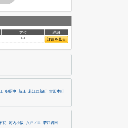
方位
詳細
***
詳細を見る
江
御厨中
新庄
若江西新町
吉田本町
石切
河内小阪
八戸ノ里
若江岩田