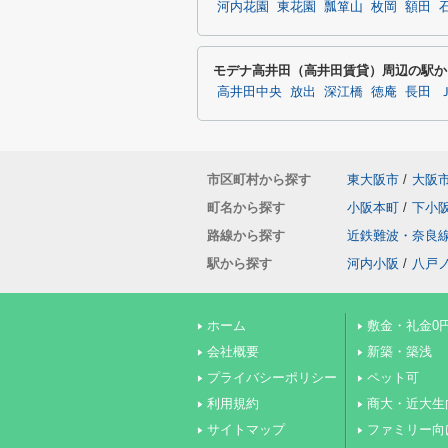
河内花園
東花園
瓢箪山
枚岡
額田
モデナ高井田（高井田賃貸）周辺の駅か
高井田中央
放出
深江橋
徳庵
長田
市区町村から探す
東大阪市
/
大阪
町名から探す
小阪本町
/
下小
路線から探す
近鉄難波・奈良
駅から探す
河内小阪
/
八戸
ホーム
敷金・礼金0
会社概要
新築・築浅
プライバシーポリシー
ペット可
利用規約
商大・近大生
サイトマップ
ファミリー向