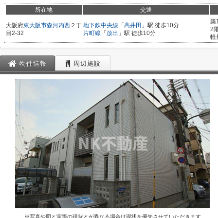
所在地
交通
築
大阪府
東大阪市
森河内西
２丁
地下鉄中央線
「
高井田
」駅 徒歩10分
2
目2-32
片町線
「
放出
」駅 徒歩10分
軽
物件情報
周辺施設
※写真や図と実際の現状とが異なる場合は現状を優先させていただきます