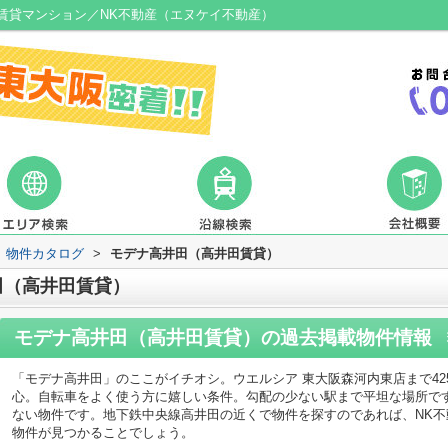
賃貸マンション／NK不動産（エヌケイ不動産）
物件カタログ
>
モデナ高井田（高井田賃貸）
田（高井田賃貸）
モデナ高井田（高井田賃貸）
の過去掲載物件情報
「モデナ高井田」のここがイチオシ。ウエルシア 東大阪森河内東店まで42
心。自転車をよく使う方に嬉しい条件。勾配の少ない駅まで平坦な場所で
ない物件です。地下鉄中央線高井田の近くで物件を探すのであれば、NK
物件が見つかることでしょう。