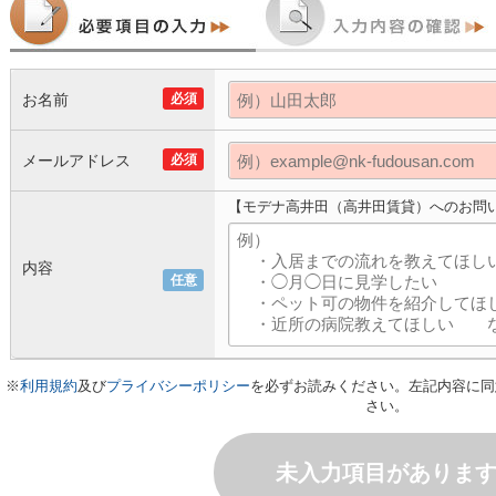
お名前
必須
メールアドレス
必須
【モデナ高井田（高井田賃貸）へのお問
内容
任意
※
利用規約
及び
プライバシーポリシー
を必ずお読みください。左記内容に同
さい。
未入力項目がありま