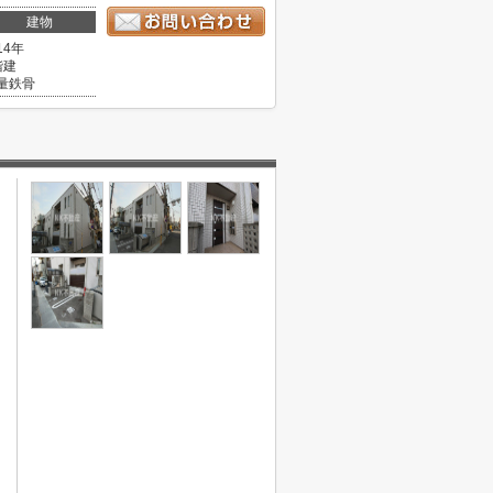
建物
14年
階建
量鉄骨