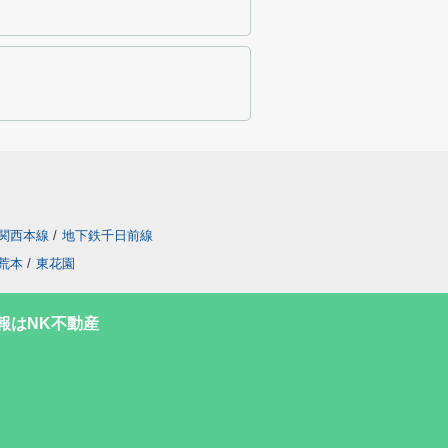
関西本線
/
地下鉄千日前線
荒本
/
東花園
報はNK不動産