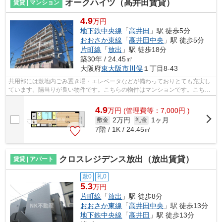
オークハイツ（高井田賃貸）
賃貸 | マンション
4.9
万円
地下鉄中央線
「
高井田
」駅 徒歩5分
おおさか東線
「
高井田中央
」駅 徒歩5分
片町線
「
放出
」駅 徒歩18分
築30年 / 24.45㎡
大阪府
東大阪市
川俣
１丁目8-43
共用部には敷地内ごみ置き場・エレベータなどが備わっておりとても充実し
ています。陽当りが良い物件です。こちらの物件はマンションです。こちら
のマンションには自走式駐車場があり...
4.9
万
円
(管理費等：7,000円 )
2万円
1ヶ月
敷金
礼金
7階 / 1K / 24.45㎡
クロスレジデンス放出（放出賃貸）
賃貸 | アパート
敷0
礼0
5.3
万円
片町線
「
放出
」駅 徒歩8分
おおさか東線
「
高井田中央
」駅 徒歩13分
地下鉄中央線
「
高井田
」駅 徒歩13分