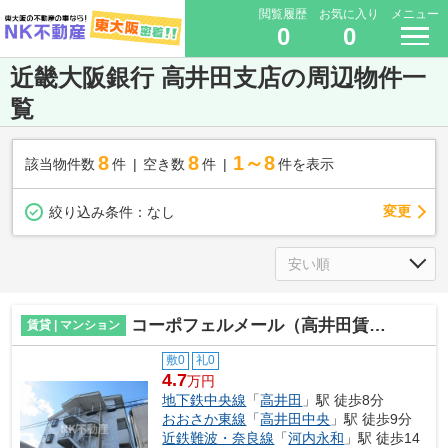
閲覧履歴
お気に入り
メニュー
0
0
近畿大阪銀行 高井田支店の周辺物件一
覧
8
8
1～8
該当物件数
件
空き数
件
件を表示
変更
絞り込み条件：
なし
コーポフェルメール（高井田賃貸）
賃貸 | マンション
敷0
礼0
4.7
万円
地下鉄中央線
「
高井田
」駅 徒歩8分
おおさか東線
「
高井田中央
」駅 徒歩9分
近鉄難波・奈良線
「
河内永和
」駅 徒歩14