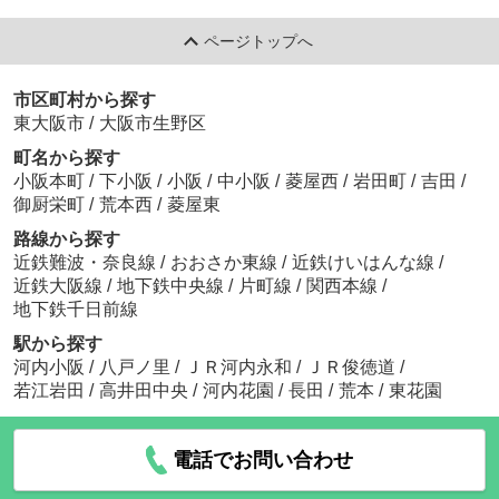
ページトップへ
市区町村から探す
東大阪市
/
大阪市生野区
町名から探す
小阪本町
/
下小阪
/
小阪
/
中小阪
/
菱屋西
/
岩田町
/
吉田
/
御厨栄町
/
荒本西
/
菱屋東
路線から探す
近鉄難波・奈良線
/
おおさか東線
/
近鉄けいはんな線
/
近鉄大阪線
/
地下鉄中央線
/
片町線
/
関西本線
/
地下鉄千日前線
駅から探す
河内小阪
/
八戸ノ里
/
ＪＲ河内永和
/
ＪＲ俊徳道
/
若江岩田
/
高井田中央
/
河内花園
/
長田
/
荒本
/
東花園
電話でお問い合わせ