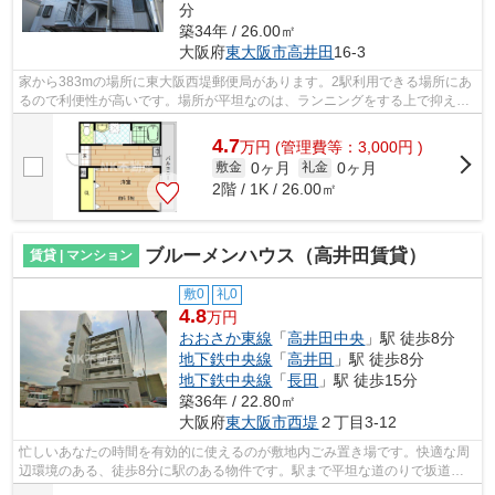
分
築34年 / 26.00㎡
大阪府
東大阪市
高井田
16-3
家から383mの場所に東大阪西堤郵便局があります。2駅利用できる場所にあ
るので利便性が高いです。場所が平坦なのは、ランニングをする上で抑えた
いポイントですね。こちらのマンション...
4.7
万
円
(管理費等：3,000円 )
0ヶ月
0ヶ月
敷金
礼金
2階 / 1K / 26.00㎡
ブルーメンハウス（高井田賃貸）
賃貸 | マンション
敷0
礼0
4.8
万円
おおさか東線
「
高井田中央
」駅 徒歩8分
地下鉄中央線
「
高井田
」駅 徒歩8分
地下鉄中央線
「
長田
」駅 徒歩15分
築36年 / 22.80㎡
大阪府
東大阪市
西堤
２丁目3‐12
忙しいあなたの時間を有効的に使えるのが敷地内ごみ置き場です。快適な周
辺環境のある、徒歩8分に駅のある物件です。駅まで平坦な道のりで坂道も
なく移動しやすいです。冬場の換気にも...