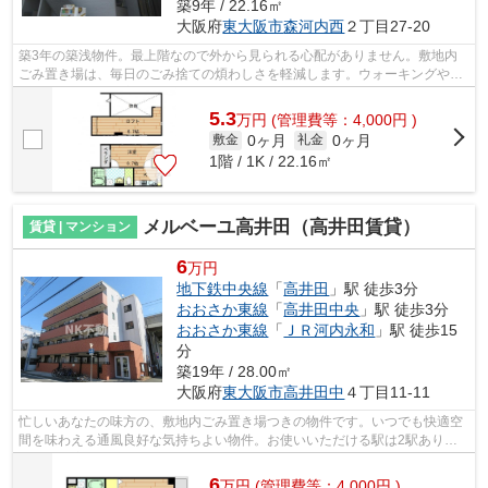
築9年 / 22.16㎡
大阪府
東大阪市
森河内西
２丁目27-20
築3年の築浅物件。最上階なので外から見られる心配がありません。敷地内
ごみ置き場は、毎日のごみ捨ての煩わしさを軽減します。ウォーキングやラ
ンニングが趣味の方に住んでもらいたい...
5.3
万
円
(管理費等：4,000円 )
0ヶ月
0ヶ月
敷金
礼金
1階 / 1K / 22.16㎡
メルベーユ高井田（高井田賃貸）
賃貸 | マンション
6
万円
地下鉄中央線
「
高井田
」駅 徒歩3分
おおさか東線
「
高井田中央
」駅 徒歩3分
おおさか東線
「
ＪＲ河内永和
」駅 徒歩15
分
築19年 / 28.00㎡
大阪府
東大阪市
高井田中
４丁目11-11
忙しいあなたの味方の、敷地内ごみ置き場つきの物件です。いつでも快適空
間を味わえる通風良好な気持ちよい物件。お使いいただける駅は2駅あり、
行き先に応じて使い分けができます。こ...
6
万
円
(管理費等：4,000円 )