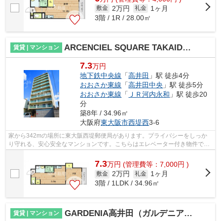
2万円
1ヶ月
敷金
礼金
3階 / 1R / 28.00㎡
ARCENCIEL SQUARE TAKAIDA(高井田賃貸）
賃貸 | マンション
7.3
万円
地下鉄中央線
「
高井田
」駅 徒歩4分
おおさか東線
「
高井田中央
」駅 徒歩5分
おおさか東線
「
ＪＲ河内永和
」駅 徒歩20
分
築8年 / 34.96㎡
大阪府
東大阪市
西堤西
3-6
家から342mの場所に東大阪西堤郵便局があります。プライバシーをしっか
り守れる、安心安全なマンションです。こちらはエレベーター付き物件で
す。徒歩4分で駅にアクセス可能な、魅力的...
7.3
万
円
(管理費等：7,000円 )
2万円
1ヶ月
敷金
礼金
3階 / 1LDK / 34.96㎡
GARDENIA高井田（ガルデニアタカイダ）（高井田賃貸）
賃貸 | マンション