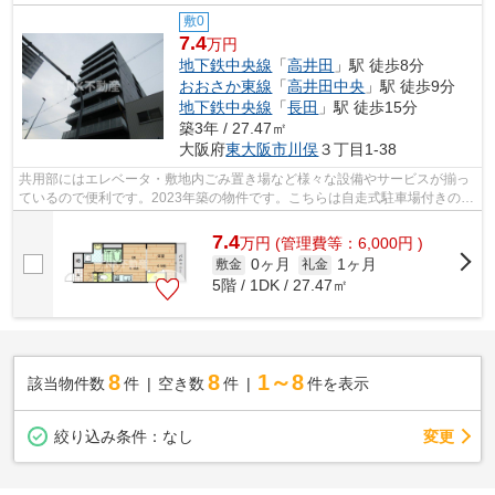
敷0
7.4
万円
地下鉄中央線
「
高井田
」駅 徒歩8分
おおさか東線
「
高井田中央
」駅 徒歩9分
地下鉄中央線
「
長田
」駅 徒歩15分
築3年 / 27.47㎡
大阪府
東大阪市
川俣
３丁目1-38
共用部にはエレベータ・敷地内ごみ置き場など様々な設備やサービスが揃っ
ているので便利です。2023年築の物件です。こちらは自走式駐車場付きのマ
ンションです。アレルギー予防に適し...
7.4
万
円
(管理費等：6,000円 )
0ヶ月
1ヶ月
敷金
礼金
5階 / 1DK / 27.47㎡
8
8
1～8
該当物件数
件
空き数
件
件を表示
変更
絞り込み条件：
なし