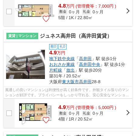
4.8
万
円
(管理費等：7,000円 )
0ヶ月
0ヶ月
敷金
礼金
5階 / 1K / 22.80㎡
ジュネス高井田（高井田賃貸）
賃貸 | マンション
敷0
礼0
4.9
万円
地下鉄中央線
「
高井田
」駅 徒歩1分
おおさか東線
「
高井田中央
」駅 徒歩1分
片町線
「
放出
」駅 徒歩20分
築31年 / 20.52㎡
大阪府
東大阪市
高井田
28-8
風通しの良いマンションは利便性が高く好条件です。外観タイル張りのマン
ションが好評です。プライバシーをしっかり守れる、安心安全なマンション
です。足腰が弱い方に嬉しい駅まで平...
4.9
万
円
(管理費等：5,000円 )
0ヶ月
0ヶ月
敷金
礼金
4階 / 1R / 20.52㎡