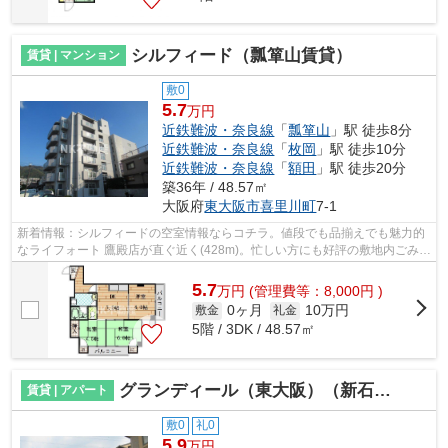
シルフィード（瓢箪山賃貸）
賃貸 | マンション
敷0
5.7
万円
近鉄難波・奈良線
「
瓢箪山
」駅 徒歩8分
近鉄難波・奈良線
「
枚岡
」駅 徒歩10分
近鉄難波・奈良線
「
額田
」駅 徒歩20分
築36年 / 48.57㎡
大阪府
東大阪市
喜里川町
7-1
新着情報：シルフィードの空室情報ならコチラ。値段でも品揃えでも魅力的
なライフォート 鷹殿店が直ぐ近く(428m)。忙しい方にも好評の敷地内ごみ置
き場付物件。風通しが良く真夏の暑い...
5.7
万
円
(管理費等：8,000円 )
0ヶ月
10万円
敷金
礼金
5階 / 3DK / 48.57㎡
グランディール（東大阪）（新石切賃貸）
賃貸 | アパート
敷0
礼0
5.9
万円