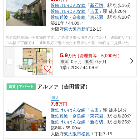
近鉄けいはんな線
「
新石切
」駅 徒歩16分
近鉄けいはんな線
「
吉田
」駅 徒歩20分
近鉄難波・奈良線
「
東花園
」駅 徒歩20分
築21年 / 44.09㎡
大阪府
東大阪市
新町
22-13
自走式駐車場がある物件です。ごみ置き場も用意されており、通勤前などに
ごみ捨て可能です。通風良好で陽の当たる気持ちの良い物件をご提供いたし
ます。使い勝手の良いアパートでイチ...
5.9
万
円
(管理費等：5,000円 )
0ヶ月
0ヶ月
敷金
礼金
1階 / 2DK / 44.09㎡
アルファ（吉田賃貸）
賃貸 | アパート
敷0
7.6
万円
近鉄けいはんな線
「
吉田
」駅 徒歩14分
近鉄難波・奈良線
「
東花園
」駅 徒歩20分
近鉄けいはんな線
「
新石切
」駅 徒歩25分
築8年 / 55.00㎡
大阪府
東大阪市
松原
１丁目7-15