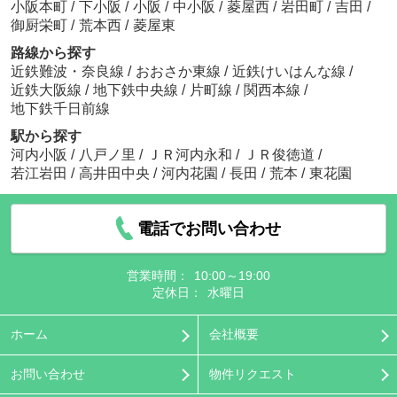
小阪本町
/
下小阪
/
小阪
/
中小阪
/
菱屋西
/
岩田町
/
吉田
/
御厨栄町
/
荒本西
/
菱屋東
路線から探す
近鉄難波・奈良線
/
おおさか東線
/
近鉄けいはんな線
/
近鉄大阪線
/
地下鉄中央線
/
片町線
/
関西本線
/
地下鉄千日前線
駅から探す
河内小阪
/
八戸ノ里
/
ＪＲ河内永和
/
ＪＲ俊徳道
/
若江岩田
/
高井田中央
/
河内花園
/
長田
/
荒本
/
東花園
電話でお問い合わせ
営業時間：
10:00～19:00
定休日：
水曜日
ホーム
会社概要
お問い合わせ
物件リクエスト