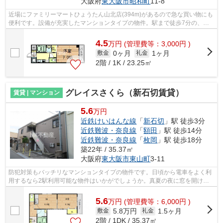
大阪府
東大阪市
昭和町
11-8
近場にファミリーマートひょうたん山北店(394m)があるので急な買い物にも
便利です。設備が充実したマンションタイプの物件。駅まで徒歩7分の、快
適なアクセスの物件です。住環境がよく...
4.5
万
円
(管理費等：3,000円 )
0ヶ月
1ヶ月
敷金
礼金
2階 / 1K / 23.25㎡
グレイスさくら（新石切賃貸）
賃貸 | マンション
5.6
万円
近鉄けいはんな線
「
新石切
」駅 徒歩3分
近鉄難波・奈良線
「
額田
」駅 徒歩14分
近鉄難波・奈良線
「
枚岡
」駅 徒歩18分
築22年 / 35.37㎡
大阪府
東大阪市
東山町
3-11
防犯対策もバッチリなマンションタイプの物件です。日頃から電車をよく利
用するなら2駅利用可能な物件はいかがでしょうか。真夏の夜に窓を開けて
も蚊が侵入せず快眠できる最上階の物件...
5.6
万
円
(管理費等：6,000円 )
5.8万円
1.5ヶ月
敷金
礼金
2階 / 1DK / 35.37㎡