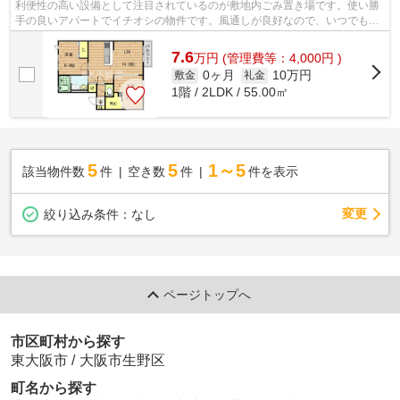
利便性の高い設備として注目されているのが敷地内ごみ置き場です。使い勝
手の良いアパートでイチオシの物件です。風通しが良好なので、いつでも新
鮮な空気がはいってきます。駅から徒...
7.6
万
円
(管理費等：4,000円 )
0ヶ月
10万円
敷金
礼金
1階 / 2LDK / 55.00㎡
5
5
1～5
該当物件数
件
空き数
件
件を表示
変更
絞り込み条件：
なし
ページトップへ
市区町村から探す
東大阪市
/
大阪市生野区
町名から探す