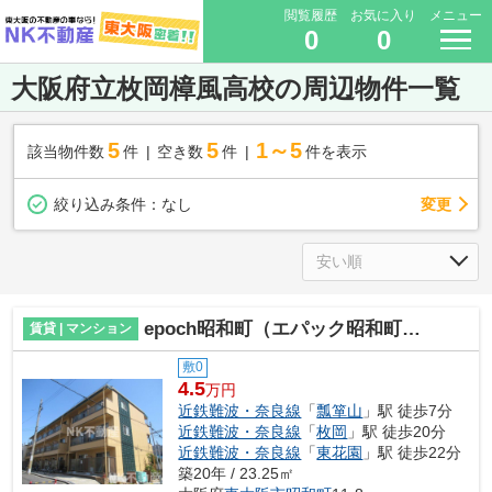
閲覧履歴
お気に入り
メニュー
0
0
大阪府立枚岡樟風高校の周辺物件一覧
5
5
1～5
該当物件数
件
空き数
件
件を表示
変更
絞り込み条件：
なし
epoch昭和町（エパック昭和町）（瓢箪山賃貸）
賃貸 | マンション
敷0
4.5
万円
近鉄難波・奈良線
「
瓢箪山
」駅 徒歩7分
近鉄難波・奈良線
「
枚岡
」駅 徒歩20分
近鉄難波・奈良線
「
東花園
」駅 徒歩22分
築20年 / 23.25㎡