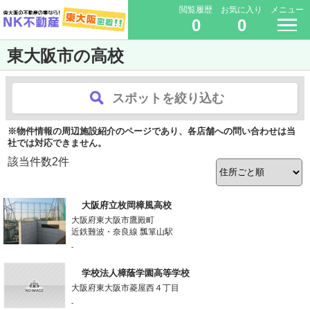
閲覧履歴
お気に入り
メニュー
0
0
東大阪市の高校
スポットを絞り込む
※物件情報の周辺施設紹介のページであり、各店舗への問い合わせは当
社では対応できません。
該当件数
2
件
大阪府立枚岡樟風高校
大阪府東大阪市鷹殿町
近鉄難波・奈良線 瓢箪山駅
-
学校法人樟蔭学園高等学校
大阪府東大阪市菱屋西４丁目
-