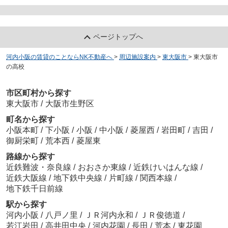
ページトップへ
河内小阪の賃貸のことならNK不動産へ
>
周辺施設案内
>
東大阪市
>
東大阪市
の高校
市区町村から探す
東大阪市
/
大阪市生野区
町名から探す
小阪本町
/
下小阪
/
小阪
/
中小阪
/
菱屋西
/
岩田町
/
吉田
/
御厨栄町
/
荒本西
/
菱屋東
路線から探す
近鉄難波・奈良線
/
おおさか東線
/
近鉄けいはんな線
/
近鉄大阪線
/
地下鉄中央線
/
片町線
/
関西本線
/
地下鉄千日前線
駅から探す
河内小阪
/
八戸ノ里
/
ＪＲ河内永和
/
ＪＲ俊徳道
/
若江岩田
/
高井田中央
/
河内花園
/
長田
/
荒本
/
東花園