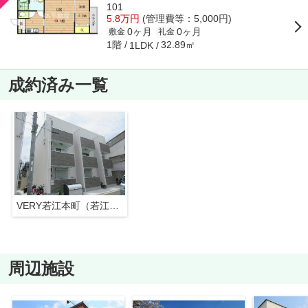
101
5.8万円
(管理費等：5,000円)
0ヶ月
0ヶ月
敷金
礼金
1階
32.89㎡
1LDK
成約済み一覧
VERY若江本町（若江岩田賃貸）
周辺施設