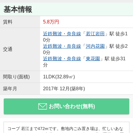
基本情報
賃料
5.8万円
近鉄難波・奈良線
「
若江岩田
」駅 徒歩1
0分
近鉄難波・奈良線
「
河内花園
」駅 徒歩2
交通
0分
近鉄難波・奈良線
「
東花園
」駅 徒歩31
分
間取り(面積)
1LDK(32.89㎡)
築年月
2017年 12月(築8年)
お問い合わせ(無料)
コープ 若江まで472mです。敷地内ごみ置き場は、忙しいあな