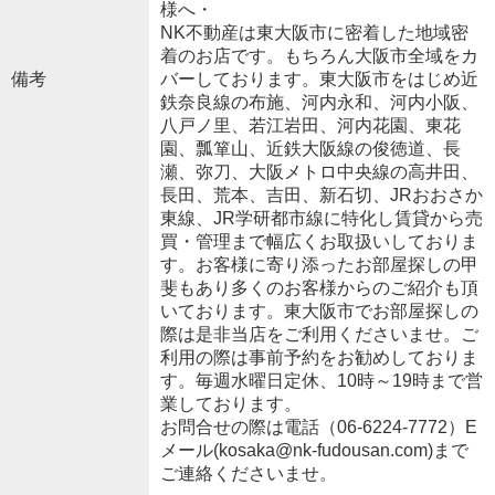
様へ・
NK不動産は東大阪市に密着した地域密
着のお店です。もちろん大阪市全域をカ
備考
バーしております。東大阪市をはじめ近
鉄奈良線の布施、河内永和、河内小阪、
八戸ノ里、若江岩田、河内花園、東花
園、瓢箪山、近鉄大阪線の俊徳道、長
瀬、弥刀、大阪メトロ中央線の高井田、
長田、荒本、吉田、新石切、JRおおさか
東線、JR学研都市線に特化し賃貸から売
買・管理まで幅広くお取扱いしておりま
す。お客様に寄り添ったお部屋探しの甲
斐もあり多くのお客様からのご紹介も頂
いております。東大阪市でお部屋探しの
際は是非当店をご利用くださいませ。ご
利用の際は事前予約をお勧めしておりま
す。毎週水曜日定休、10時～19時まで営
業しております。
お問合せの際は電話（06-6224-7772）E
メール(kosaka@nk-fudousan.com)まで
ご連絡くださいませ。