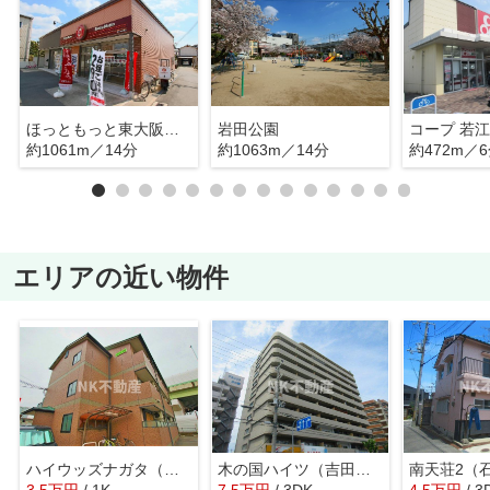
ほっともっと東大阪玉串店
岩田公園
コープ 若江
約1061m／14分
約1063m／14分
約472m／
エリアの近い物件
ハイウッズナガタ（長田賃貸）
木の国ハイツ（吉田賃貸）
南天荘2（
3.5
万
円
/ 1K
7.5
万
円
/ 3DK
4.5
万
円
/ 3