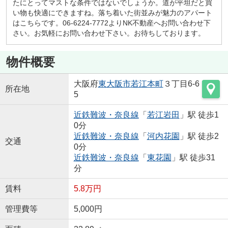
たにとってマストな条件ではないでしょうか。道が平坦だと買
い物も快適にできますね。落ち着いた街並みが魅力のアパート
はこちらです。06-6224-7772よりNK不動産へお問い合わせ下
さい。お気軽にお問い合わせ下さい。お待ちしております。
物件概要
大阪府
東大阪市
若江本町
３丁目6-6
所在地
5
近鉄難波・奈良線
「
若江岩田
」駅 徒歩1
0分
近鉄難波・奈良線
「
河内花園
」駅 徒歩2
交通
0分
近鉄難波・奈良線
「
東花園
」駅 徒歩31
分
賃料
5.8万円
管理費等
5,000円