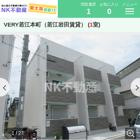
閲覧履歴
お気に入り
メニュー
1
0
VERY若江本町（若江岩田賃貸） (
1
室)
1 / 27