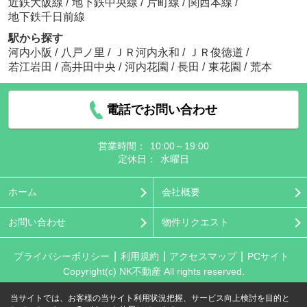
近鉄大阪線
/
地下鉄中央線
/
片町線
/
関西本線
/
地下鉄千日前線
駅から探す
河内小阪
/
八戸ノ里
/
ＪＲ河内永和
/
ＪＲ俊徳道
/
若江岩田
/
高井田中央
/
河内花園
/
長田
/
東花園
/
荒本
電話でお問い合わせ
営業時間：
10:00～19:00
定休日：
水曜日
ホーム
会社概要
お問い合わせ
物件リクエスト
プライバシーポリシー
利用規約
アクセスマップ
PCサイト
Copyright(c) NK不動産 All rights reserved.
当サイトでは、お客様の当サイト利用状況把握、サービス向上検討を目的と