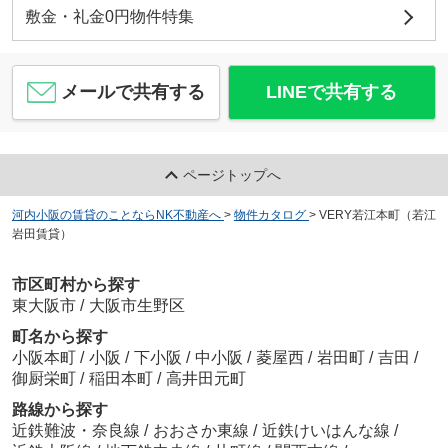
敷金・礼金0円物件特集
メールで共有する
LINEで共有する
ページトップへ
河内小阪の賃貸のことならNK不動産へ
>
物件カタログ
>
VERY若江本町（若江
岩田賃貸）
市区町村から探す
東大阪市
/
大阪市生野区
町名から探す
小阪本町
/
小阪
/
下小阪
/
中小阪
/
菱屋西
/
岩田町
/
吉田
/
御厨栄町
/
稲田本町
/
高井田元町
路線から探す
近鉄難波・奈良線
/
おおさか東線
/
近鉄けいはんな線
/