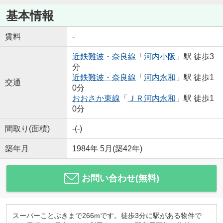
基本情報
賃料
-
近鉄難波・奈良線
「
河内小阪
」駅 徒歩3
分
近鉄難波・奈良線
「
河内永和
」駅 徒歩1
交通
0分
おおさか東線
「
ＪＲ河内永和
」駅 徒歩1
0分
間取り(面積)
-(-)
築年月
1984年 5月(築42年)
お問い合わせ(無料)
スーパーことぶきまで266mです。徒歩3分に駅がある物件で