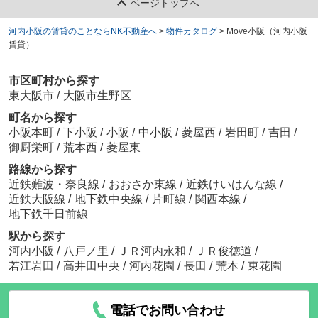
ページトップへ
河内小阪の賃貸のことならNK不動産へ
>
物件カタログ
>
Move小阪（河内小阪
賃貸）
市区町村から探す
東大阪市
/
大阪市生野区
町名から探す
小阪本町
/
下小阪
/
小阪
/
中小阪
/
菱屋西
/
岩田町
/
吉田
/
御厨栄町
/
荒本西
/
菱屋東
路線から探す
近鉄難波・奈良線
/
おおさか東線
/
近鉄けいはんな線
/
近鉄大阪線
/
地下鉄中央線
/
片町線
/
関西本線
/
地下鉄千日前線
駅から探す
河内小阪
/
八戸ノ里
/
ＪＲ河内永和
/
ＪＲ俊徳道
/
若江岩田
/
高井田中央
/
河内花園
/
長田
/
荒本
/
東花園
電話でお問い合わせ