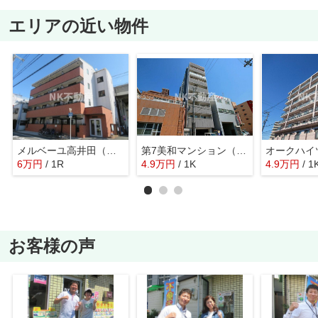
エリアの近い物件
メルベーユ高井田（高井田賃貸）
第7美和マンション（長田賃貸）
6
万
円
/ 1R
4.9
万
円
/ 1K
4.9
万
円
/ 1
お客様の声