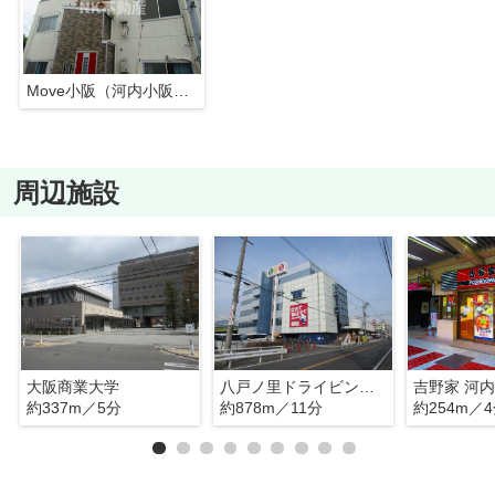
Move小阪（河内小阪賃貸）
周辺施設
大阪商業大学
八戸ノ里ドライビングスクール
吉野家 河
約337m／5分
約878m／11分
約254m／