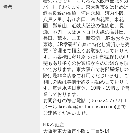
着のお店です。もちろん大阪市全域をカ
備考
バーしております。東大阪市をはじめ近
鉄奈良線の布施、河内永和、河内小阪、
八戸ノ里、若江岩田、河内花園、東花
園、瓢箪山、近鉄大阪線の俊徳道、長
瀬、弥刀、大阪メトロ中央線の高井田、
長田、荒本、吉田、新石切、JRおおさか
東線、JR学研都市線に特化し賃貸から売
買・管理まで幅広くお取扱いしておりま
す。お客様に寄り添ったお部屋探しの甲
斐もあり多くのお客様からのご紹介も頂
いております。東大阪市でお部屋探しの
際は是非当店をご利用くださいませ。ご
利用の際は事前予約をお勧めしておりま
す。毎週水曜日定休、10時～19時まで営
業しております。
お問合せの際は電話（06-6224-7772）E
メール(kosaka@nk-fudousan.com)まで
ご連絡くださいませ。
NK不動産
大阪府東大阪市小阪１丁目5-14