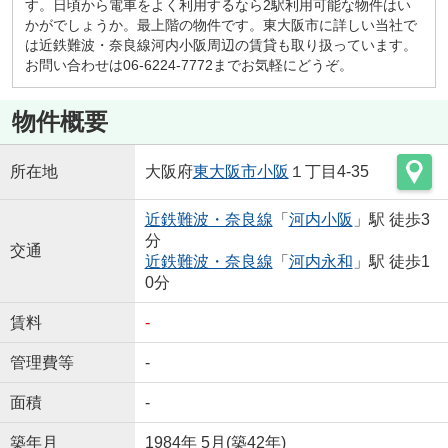
す。日頃から電車をよく利用するなら2駅利用可能な物件はい
かがでしょうか。最上階の物件です。東大阪市に詳しい当社で
は近鉄難波・奈良線河内小阪周辺の賃貸も取り扱っています。
お問い合わせは06-6224-7772までお気軽にどうぞ。
物件概要
所在地
大阪府
東大阪市
小阪
１丁目4-35
近鉄難波・奈良線
「
河内小阪
」駅 徒歩3
分
交通
近鉄難波・奈良線
「
河内永和
」駅 徒歩1
0分
賃料
-
管理費等
-
面積
-
築年月
1984年 5月(築42年)