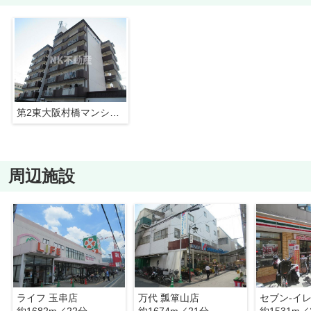
第2東大阪村橋マンション（瓢箪山賃貸）
周辺施設
ライフ 玉串店
万代 瓢箪山店