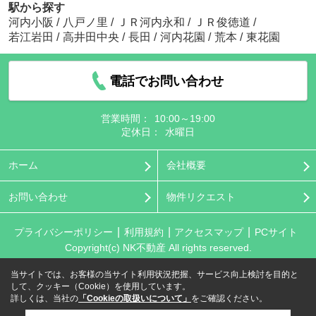
駅から探す
河内小阪
/
八戸ノ里
/
ＪＲ河内永和
/
ＪＲ俊徳道
/
若江岩田
/
高井田中央
/
長田
/
河内花園
/
荒本
/
東花園
電話でお問い合わせ
営業時間：
10:00～19:00
定休日：
水曜日
ホーム
会社概要
お問い合わせ
物件リクエスト
プライバシーポリシー
利用規約
アクセスマップ
PCサイト
Copyright(c) NK不動産 All rights reserved.
当サイトでは、お客様の当サイト利用状況把握、サービス向上検討を目的と
して、クッキー（Cookie）を使用しています。
詳しくは、当社の
「Cookieの取扱いについて」
をご確認ください。