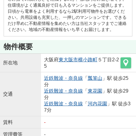
住環境がよく通風良好で日も入るマンションをご提供します。
日頃から電車をよく利用するなら2駅利用可物件をお選びくだ
さい。共用設備も充実した、一押しのマンションです。できる
だけ早めに不動産情報を集めたい方は当社スタッフまでご連絡
ください。地域の不動産情報をいち早くお届けします。
物件概要
大阪府
東大阪市
横小路町
５丁目2-2
所在地
5
近鉄難波・奈良線
「
瓢箪山
」駅 徒歩25
分
近鉄難波・奈良線
「
東花園
」駅 徒歩29
交通
分
近鉄難波・奈良線
「
河内花園
」駅 徒歩3
7分
賃料
-
管理費等
-