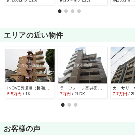
約1682m／22分
約1674m／21分
約1531m／
エリアの近い物件
INOVE長瀬III（長瀬賃貸）
ラ・フォーレ高井田（高井田賃貸）
5.5
万
円
/ 1K
7
万
円
/ 2LDK
7.7
万
円
/ 2
お客様の声