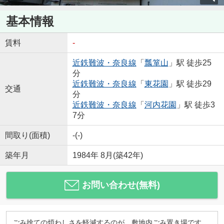
基本情報
賃料
-
近鉄難波・奈良線
「
瓢箪山
」駅 徒歩25
分
近鉄難波・奈良線
「
東花園
」駅 徒歩29
交通
分
近鉄難波・奈良線
「
河内花園
」駅 徒歩3
7分
間取り(面積)
-(-)
築年月
1984年 8月(築42年)
お問い合わせ(無料)
ごみ捨ての煩わしさを軽減するのが、敷地内ごみ置き場です。