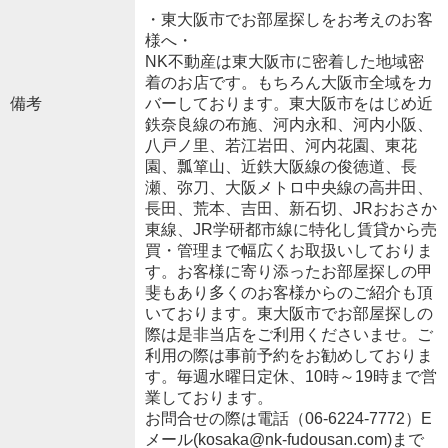
・東大阪市でお部屋探しをお考えのお客
様へ・
NK不動産は東大阪市に密着した地域密
着のお店です。もちろん大阪市全域をカ
備考
バーしております。東大阪市をはじめ近
鉄奈良線の布施、河内永和、河内小阪、
八戸ノ里、若江岩田、河内花園、東花
園、瓢箪山、近鉄大阪線の俊徳道、長
瀬、弥刀、大阪メトロ中央線の高井田、
長田、荒本、吉田、新石切、JRおおさか
東線、JR学研都市線に特化し賃貸から売
買・管理まで幅広くお取扱いしておりま
す。お客様に寄り添ったお部屋探しの甲
斐もあり多くのお客様からのご紹介も頂
いております。東大阪市でお部屋探しの
際は是非当店をご利用くださいませ。ご
利用の際は事前予約をお勧めしておりま
す。毎週水曜日定休、10時～19時まで営
業しております。
お問合せの際は電話（06-6224-7772）E
メール(kosaka@nk-fudousan.com)まで