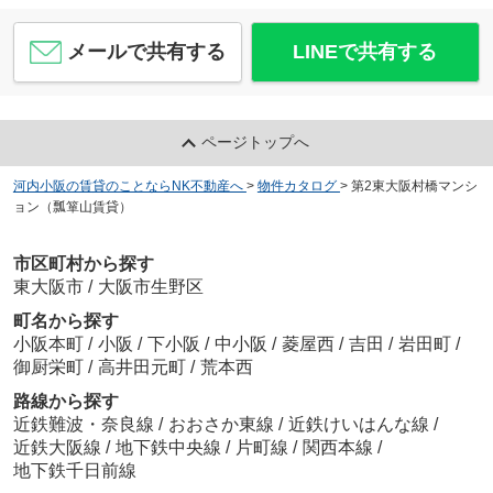
メールで共有する
LINEで共有する
ページトップへ
河内小阪の賃貸のことならNK不動産へ
>
物件カタログ
>
第2東大阪村橋マンシ
ョン（瓢箪山賃貸）
市区町村から探す
東大阪市
/
大阪市生野区
町名から探す
小阪本町
/
小阪
/
下小阪
/
中小阪
/
菱屋西
/
吉田
/
岩田町
/
御厨栄町
/
高井田元町
/
荒本西
路線から探す
近鉄難波・奈良線
/
おおさか東線
/
近鉄けいはんな線
/
近鉄大阪線
/
地下鉄中央線
/
片町線
/
関西本線
/
地下鉄千日前線