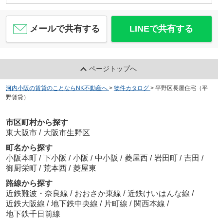
メールで共有する
LINEで共有する
ページトップへ
河内小阪の賃貸のことならNK不動産へ
>
物件カタログ
>
平野区長屋住宅（平
野賃貸）
市区町村から探す
東大阪市
/
大阪市生野区
町名から探す
小阪本町
/
下小阪
/
小阪
/
中小阪
/
菱屋西
/
岩田町
/
吉田
/
御厨栄町
/
荒本西
/
菱屋東
路線から探す
近鉄難波・奈良線
/
おおさか東線
/
近鉄けいはんな線
/
近鉄大阪線
/
地下鉄中央線
/
片町線
/
関西本線
/
地下鉄千日前線