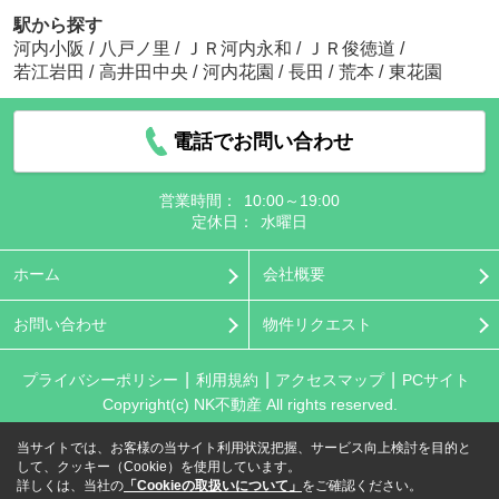
駅から探す
河内小阪
/
八戸ノ里
/
ＪＲ河内永和
/
ＪＲ俊徳道
/
若江岩田
/
高井田中央
/
河内花園
/
長田
/
荒本
/
東花園
電話でお問い合わせ
営業時間：
10:00～19:00
定休日：
水曜日
ホーム
会社概要
お問い合わせ
物件リクエスト
プライバシーポリシー
利用規約
アクセスマップ
PCサイト
Copyright(c) NK不動産 All rights reserved.
当サイトでは、お客様の当サイト利用状況把握、サービス向上検討を目的と
して、クッキー（Cookie）を使用しています。
詳しくは、当社の
「Cookieの取扱いについて」
をご確認ください。