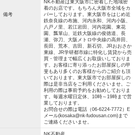
NK不動産は東大阪市に密着した地域密
着のお店です。もちろん大阪市全域をカ
備考
バーしております。東大阪市をはじめ近
鉄奈良線の布施、河内永和、河内小阪、
八戸ノ里、若江岩田、河内花園、東花
園、瓢箪山、近鉄大阪線の俊徳道、長
瀬、弥刀、大阪メトロ中央線の高井田、
長田、荒本、吉田、新石切、JRおおさか
東線、JR学研都市線に特化し賃貸から売
買・管理まで幅広くお取扱いしておりま
す。お客様に寄り添ったお部屋探しの甲
斐もあり多くのお客様からのご紹介も頂
いております。東大阪市でお部屋探しの
際は是非当店をご利用くださいませ。ご
利用の際は事前予約をお勧めしておりま
す。毎週水曜日定休、10時～19時まで営
業しております。
お問合せの際は電話（06-6224-7772）E
メール(kosaka@nk-fudousan.com)まで
ご連絡くださいませ。
NK不動産