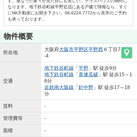
す。連なった家々が見た目にも美しい、テラスハウスの物件に
なります。地下鉄谷町線平野近辺にある戸建て情報なら、すぐ
にNK不動産にお聞き下さい。06-6224-7772から見学のご予約
も承っております。
物件概要
大阪府
大阪市平野区
平野西
６丁目7
所在地
-4
地下鉄谷町線
「
平野
」駅 徒歩9分
地下鉄谷町線
「
喜連瓜破
」駅 徒歩15～1
交通
6分
近鉄南大阪線
「
針中野
」駅 徒歩17～18
分
賃料
-
管理費等
-
面積
-