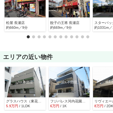
松屋 長瀬店
餃子の王将 長瀬店
約660m／9分
約669m／9分
約1031m／
エリアの近い物件
グラスハウス（東花園賃貸）
フジパレス河内花園（河内花園賃貸）
5.9
万
円
/ 1LDK
6
万
円
/ 1K
8
万
円
/ 2D