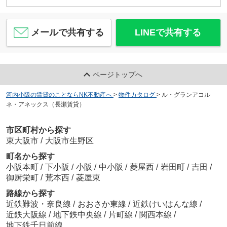
メールで共有する
LINEで共有する
ページトップへ
河内小阪の賃貸のことならNK不動産へ
>
物件カタログ
>
ル・グランアコル
ネ・アネックス（長瀬賃貸）
市区町村から探す
東大阪市
/
大阪市生野区
町名から探す
小阪本町
/
下小阪
/
小阪
/
中小阪
/
菱屋西
/
岩田町
/
吉田
/
御厨栄町
/
荒本西
/
菱屋東
路線から探す
近鉄難波・奈良線
/
おおさか東線
/
近鉄けいはんな線
/
近鉄大阪線
/
地下鉄中央線
/
片町線
/
関西本線
/
地下鉄千日前線