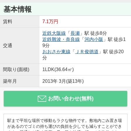
基本情報
賃料
7.1万円
近鉄大阪線
「
長瀬
」駅 徒歩8分
近鉄難波・奈良線
「
河内小阪
」駅 徒歩1
交通
9分
おおさか東線
「
ＪＲ俊徳道
」駅 徒歩20
分
間取り(面積)
1LDK(36.64㎡)
築年月
2013年 3月(築13年)
お問い合わせ(無料)
駅まで平坦な場所で移動もラクな物件です。敷地内ごみ置き場
があるのでゴミの持ち運びの負担を少しでも減らすことができ