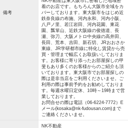
NK不動産は東大阪市に密着した地域密
着のお店です。もちろん大阪市全域をカ
備考
バーしております。東大阪市をはじめ近
鉄奈良線の布施、河内永和、河内小阪、
八戸ノ里、若江岩田、河内花園、東花
園、瓢箪山、近鉄大阪線の俊徳道、長
瀬、弥刀、大阪メトロ中央線の高井田、
長田、荒本、吉田、新石切、JRおおさか
東線、JR学研都市線に特化し賃貸から売
買・管理まで幅広くお取扱いしておりま
す。お客様に寄り添ったお部屋探しの甲
斐もあり多くのお客様からのご紹介も頂
いております。東大阪市でお部屋探しの
際は是非当店をご利用くださいませ。ご
利用の際は事前予約をお勧めしておりま
す。毎週水曜日定休、10時～19時まで営
業しております。
お問合せの際は電話（06-6224-7772）E
メール(kosaka@nk-fudousan.com)まで
ご連絡くださいませ。
NK不動産