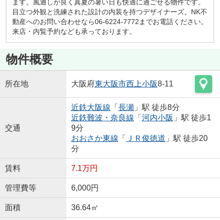
ます。風通しが良く真夏の暑い日も快適に過ごせる物件です。
目立つ外観と洗練された設計の内装を持つデザイナーズ。NK不
動産へのお問い合わせなら06-6224-7772までお電話ください。
来店・内覧予約なども承っております。
物件概要
所在地
大阪府
東大阪市
西上小阪
8-11
近鉄大阪線
「
長瀬
」駅 徒歩8分
近鉄難波・奈良線
「
河内小阪
」駅 徒歩1
交通
9分
おおさか東線
「
ＪＲ俊徳道
」駅 徒歩20
分
賃料
7.1万円
管理費等
6,000円
面積
36.64㎡