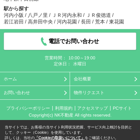
駅から探す
河内小阪
/
八戸ノ里
/
ＪＲ河内永和
/
ＪＲ俊徳道
/
若江岩田
/
高井田中央
/
河内花園
/
長田
/
荒本
/
東花園
電話でお問い合わせ
営業時間：
10:00～19:00
定休日：
水曜日
ホーム
会社概要
お問い合わせ
物件リクエスト
プライバシーポリシー
利用規約
アクセスマップ
PCサイト
Copyright(c) NK不動産 All rights reserved.
当サイトでは、お客様の当サイト利用状況把握、サービス向上検討を目的と
して、クッキー（Cookie）を使用しています。
詳しくは、当社の
「Cookieの取扱いについて」
をご確認ください。