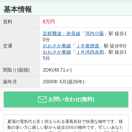
基本情報
賃料
8万円
近鉄難波・奈良線
「
河内小阪
」駅 徒歩1
0分
交通
おおさか東線
「
ＪＲ俊徳道
」駅 徒歩9分
おおさか東線
「
ＪＲ河内永和
」駅 徒歩1
5分
間取り(面積)
2DK(48.71㎡)
築年月
2000年 4月(築26年)
お問い合わせ(無料)
夏場の電気代も安く抑えられる通風良好で快適な物件です。移
動の多い方に嬉しい駅から徒歩10分の物件です。忙しいあなた