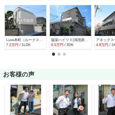
Luxe本町（ルークス本町）(瓢箪山賃貸）
協栄ハイツⅡ(鴻池新田賃貸）
7.2
万
円
/ 1LDK
6.5
万
円
/ 3DK
4.8
万
円
/ 1
お客様の声