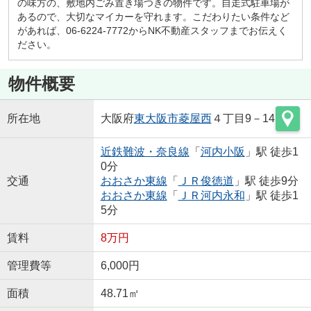
の味方の、敷地内ごみ置き場つきの物件です。自走式駐車場が
あるので、大切なマイカーを守れます。こだわりたい条件など
があれば、06-6224-7772からNK不動産スタッフまでお伝えく
ださい。
物件概要
所在地
大阪府
東大阪市
菱屋西
４丁目9－14
近鉄難波・奈良線
「
河内小阪
」駅 徒歩1
0分
交通
おおさか東線
「
ＪＲ俊徳道
」駅 徒歩9分
おおさか東線
「
ＪＲ河内永和
」駅 徒歩1
5分
賃料
8万円
管理費等
6,000円
面積
48.71㎡