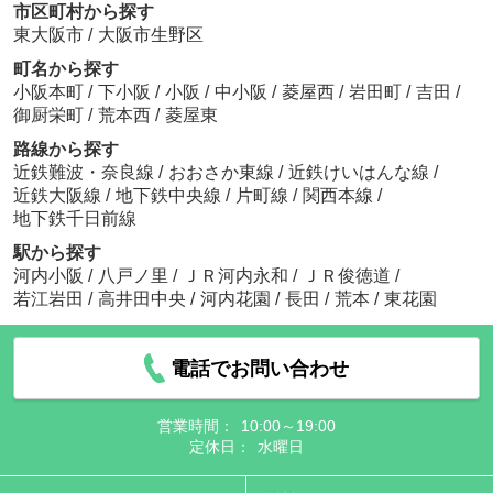
市区町村から探す
東大阪市
/
大阪市生野区
町名から探す
小阪本町
/
下小阪
/
小阪
/
中小阪
/
菱屋西
/
岩田町
/
吉田
/
御厨栄町
/
荒本西
/
菱屋東
路線から探す
近鉄難波・奈良線
/
おおさか東線
/
近鉄けいはんな線
/
近鉄大阪線
/
地下鉄中央線
/
片町線
/
関西本線
/
地下鉄千日前線
駅から探す
河内小阪
/
八戸ノ里
/
ＪＲ河内永和
/
ＪＲ俊徳道
/
若江岩田
/
高井田中央
/
河内花園
/
長田
/
荒本
/
東花園
電話でお問い合わせ
営業時間：
10:00～19:00
定休日：
水曜日