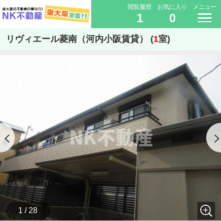
閲覧履歴
お気に入り
メニュー
1
0
リヴィエール菱南（河内小阪賃貸） (
1
室)
1 / 28