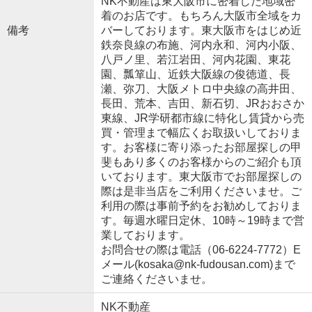
NK不動産は東大阪市に密着した地域密
着のお店です。もちろん大阪市全域をカ
備考
バーしております。東大阪市をはじめ近
鉄奈良線の布施、河内永和、河内小阪、
八戸ノ里、若江岩田、河内花園、東花
園、瓢箪山、近鉄大阪線の俊徳道、長
瀬、弥刀、大阪メトロ中央線の高井田、
長田、荒本、吉田、新石切、JRおおさか
東線、JR学研都市線に特化し賃貸から売
買・管理まで幅広くお取扱いしておりま
す。お客様に寄り添ったお部屋探しの甲
斐もあり多くのお客様からのご紹介も頂
いております。東大阪市でお部屋探しの
際は是非当店をご利用くださいませ。ご
利用の際は事前予約をお勧めしておりま
す。毎週水曜日定休、10時～19時まで営
業しております。
お問合せの際は電話（06-6224-7772）E
メール(kosaka@nk-fudousan.com)まで
ご連絡くださいませ。
NK不動産