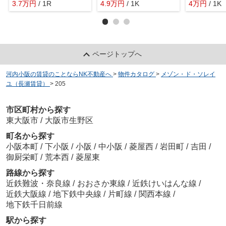
3.7
万
円
/ 1R
4.9
万
円
/ 1K
4
万
円
/ 1K
ページトップへ
河内小阪の賃貸のことならNK不動産へ
>
物件カタログ
>
メゾン・ド・ソレイ
ユ（長瀬賃貸）
>
205
市区町村から探す
東大阪市
/
大阪市生野区
町名から探す
小阪本町
/
下小阪
/
小阪
/
中小阪
/
菱屋西
/
岩田町
/
吉田
/
御厨栄町
/
荒本西
/
菱屋東
路線から探す
近鉄難波・奈良線
/
おおさか東線
/
近鉄けいはんな線
/
近鉄大阪線
/
地下鉄中央線
/
片町線
/
関西本線
/
地下鉄千日前線
駅から探す