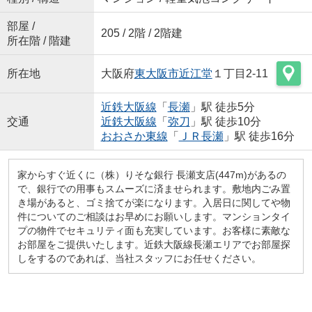
部屋 /
205 / 2階 / 2階建
所在階 / 階建
所在地
大阪府
東大阪市
近江堂
１丁目2-11
近鉄大阪線
「
長瀬
」駅 徒歩5分
交通
近鉄大阪線
「
弥刀
」駅 徒歩10分
おおさか東線
「
ＪＲ長瀬
」駅 徒歩16分
家からすぐ近くに（株）りそな銀行 長瀬支店(447m)があるの
で、銀行での用事もスムーズに済ませられます。敷地内ごみ置
き場があると、ゴミ捨てが楽になります。入居日に関してや物
件についてのご相談はお早めにお願いします。マンションタイ
プの物件でセキュリティ面も充実しています。お客様に素敵な
お部屋をご提供いたします。近鉄大阪線長瀬エリアでお部屋探
しをするのであれば、当社スタッフにお任せください。