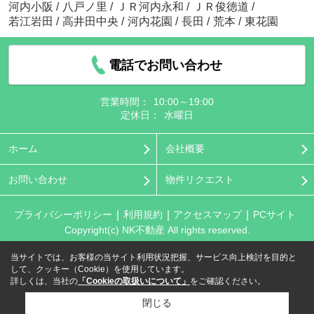
河内小阪
/
八戸ノ里
/
ＪＲ河内永和
/
ＪＲ俊徳道
/
若江岩田
/
高井田中央
/
河内花園
/
長田
/
荒本
/
東花園
電話でお問い合わせ
営業時間：
10:00～19:00
定休日：
水曜日
ホーム
会社概要
お問い合わせ
物件リクエスト
プライバシーポリシー
利用規約
アクセスマップ
PCサイト
Copyright(c) NK不動産 All rights reserved.
当サイトでは、お客様の当サイト利用状況把握、サービス向上検討を目的と
して、クッキー（Cookie）を使用しています。
詳しくは、当社の
「Cookieの取扱いについて」
をご確認ください。
閉じる