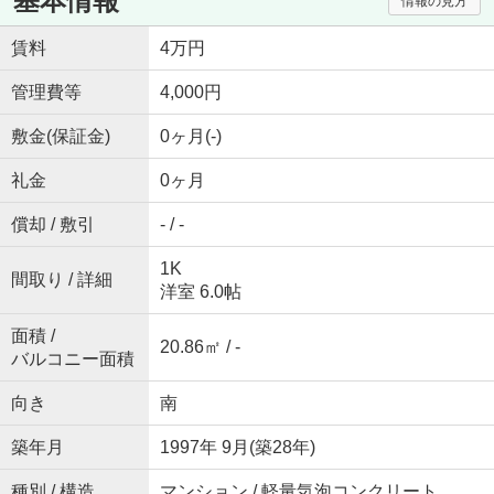
基本情報
情報の見方
賃料
4万円
管理費等
4,000円
敷金(保証金)
0ヶ月(-)
礼金
0ヶ月
償却 / 敷引
- / -
1K
間取り / 詳細
洋室 6.0帖
面積 /
20.86㎡ / -
バルコニー面積
向き
南
築年月
1997年 9月(築28年)
種別 / 構造
マンション / 軽量気泡コンクリート