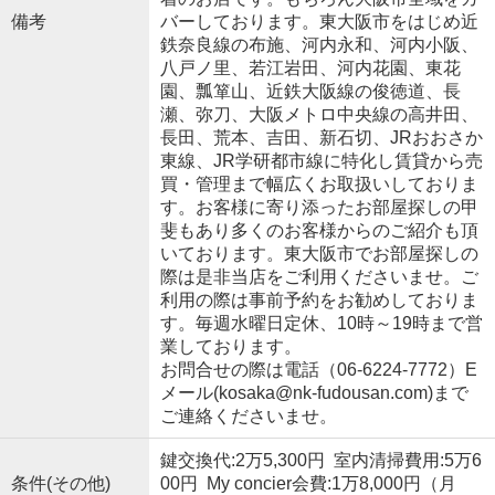
備考
バーしております。東大阪市をはじめ近
鉄奈良線の布施、河内永和、河内小阪、
八戸ノ里、若江岩田、河内花園、東花
園、瓢箪山、近鉄大阪線の俊徳道、長
瀬、弥刀、大阪メトロ中央線の高井田、
長田、荒本、吉田、新石切、JRおおさか
東線、JR学研都市線に特化し賃貸から売
買・管理まで幅広くお取扱いしておりま
す。お客様に寄り添ったお部屋探しの甲
斐もあり多くのお客様からのご紹介も頂
いております。東大阪市でお部屋探しの
際は是非当店をご利用くださいませ。ご
利用の際は事前予約をお勧めしておりま
す。毎週水曜日定休、10時～19時まで営
業しております。
お問合せの際は電話（06-6224-7772）E
メール(kosaka@nk-fudousan.com)まで
ご連絡くださいませ。
鍵交換代:2万5,300円 室内清掃費用:5万6
条件(その他)
00円 My concier会費:1万8,000円（月