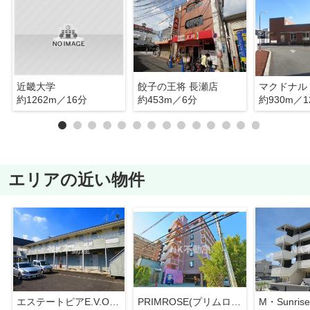
近畿大学
餃子の王将 長瀬店
約1262m／16分
約453m／6分
約930m／1
エリアの近い物件
エステートピアE.V.O(エステートピアイーブイオー）（八戸ノ里賃貸）
PRIMROSE(プリムローズ）（荒本賃貸）