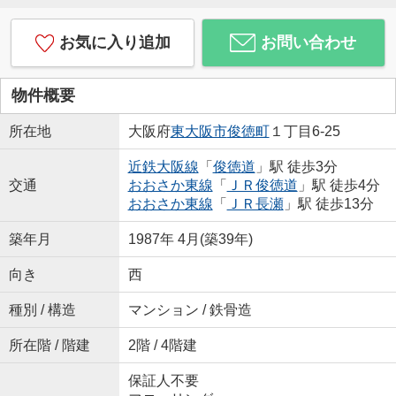
お気に入り追加
お問い合わせ
物件概要
所在地
大阪府
東大阪市
俊徳町
１丁目6-25
近鉄大阪線
「
俊徳道
」駅 徒歩3分
交通
おおさか東線
「
ＪＲ俊徳道
」駅 徒歩4分
おおさか東線
「
ＪＲ長瀬
」駅 徒歩13分
築年月
1987年 4月(築39年)
向き
西
種別 / 構造
マンション / 鉄骨造
所在階 / 階建
2階 / 4階建
保証人不要