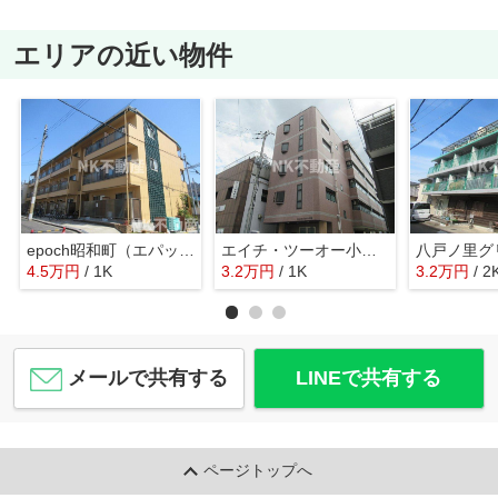
エリアの近い物件
epoch昭和町（エパック昭和町）（瓢箪山賃貸）
エイチ・ツーオー小阪（河内小阪賃貸）
4.5
万
円
/ 1K
3.2
万
円
/ 1K
3.2
万
円
/ 2
メールで共有する
LINEで共有する
ページトップへ