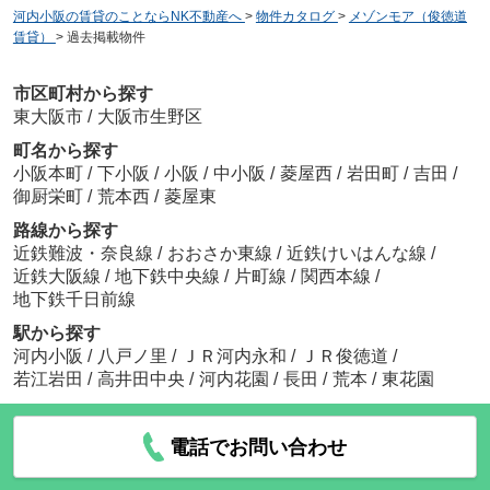
河内小阪の賃貸のことならNK不動産へ
>
物件カタログ
>
メゾンモア（俊徳道
賃貸）
>
過去掲載物件
市区町村から探す
東大阪市
/
大阪市生野区
町名から探す
小阪本町
/
下小阪
/
小阪
/
中小阪
/
菱屋西
/
岩田町
/
吉田
/
御厨栄町
/
荒本西
/
菱屋東
路線から探す
近鉄難波・奈良線
/
おおさか東線
/
近鉄けいはんな線
/
近鉄大阪線
/
地下鉄中央線
/
片町線
/
関西本線
/
地下鉄千日前線
駅から探す
河内小阪
/
八戸ノ里
/
ＪＲ河内永和
/
ＪＲ俊徳道
/
若江岩田
/
高井田中央
/
河内花園
/
長田
/
荒本
/
東花園
電話でお問い合わせ