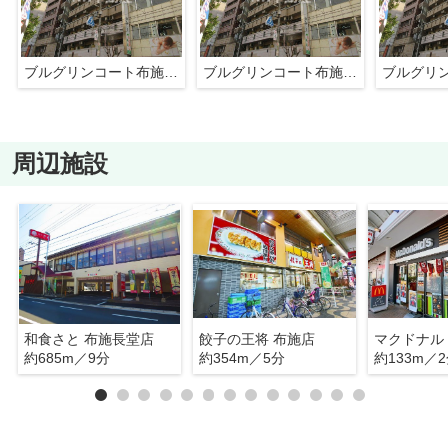
ブルグリンコート布施駅前（布施賃貸）
ブルグリンコート布施駅前（布施賃貸）
周辺施設
和食さと 布施長堂店
餃子の王将 布施店
約685m／9分
約354m／5分
約133m／