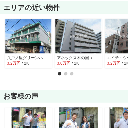
エリアの近い物件
八戸ノ里グリーンハイツ（八戸ノ里賃貸）
アネックス木の国（吉田賃貸）
3.2
万
円
/ 2K
3.8
万
円
/ 1K
3.2
万
円
/ 1
お客様の声