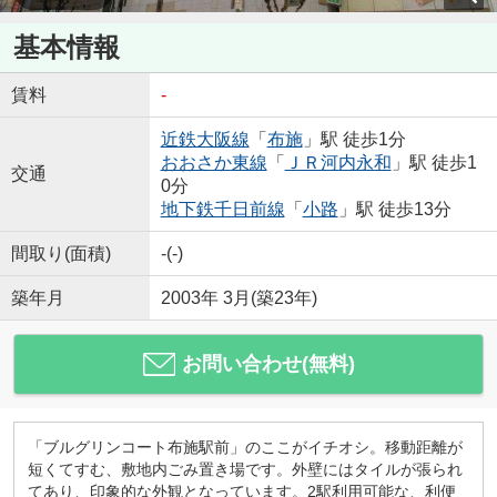
基本情報
賃料
-
近鉄大阪線
「
布施
」駅 徒歩1分
おおさか東線
「
ＪＲ河内永和
」駅 徒歩1
交通
0分
地下鉄千日前線
「
小路
」駅 徒歩13分
間取り(面積)
-(-)
築年月
2003年 3月(築23年)
お問い合わせ(無料)
「ブルグリンコート布施駅前」のここがイチオシ。移動距離が
短くてすむ、敷地内ごみ置き場です。外壁にはタイルが張られ
てあり、印象的な外観となっています。2駅利用可能な、利便