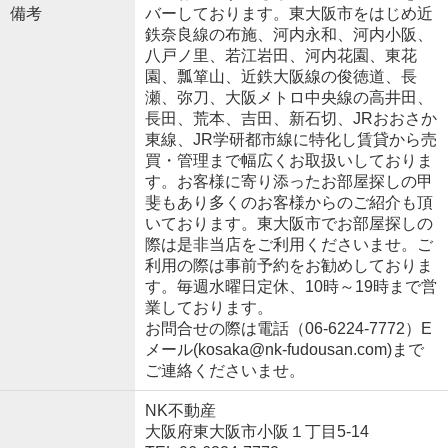
備考
バーしております。東大阪市をはじめ近
鉄奈良線の布施、河内永和、河内小阪、
八戸ノ里、若江岩田、河内花園、東花
園、瓢箪山、近鉄大阪線の俊徳道、長
瀬、弥刀、大阪メトロ中央線の高井田、
長田、荒本、吉田、新石切、JRおおさか
東線、JR学研都市線に特化し賃貸から売
買・管理まで幅広くお取扱いしておりま
す。お客様に寄り添ったお部屋探しの甲
斐もあり多くのお客様からのご紹介も頂
いております。東大阪市でお部屋探しの
際は是非当店をご利用くださいませ。ご
利用の際は事前予約をお勧めしておりま
す。毎週水曜日定休、10時～19時まで営
業しております。
お問合せの際は電話（06-6224-7772）E
メール(kosaka@nk-fudousan.com)まで
ご連絡くださいませ。
NK不動産
大阪府東大阪市小阪１丁目5-14