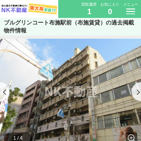
閲覧履歴
お気に入り
メニュー
1
0
ブルグリンコート布施駅前（布施賃貸）の過去掲載
物件情報
1 / 4