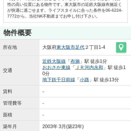
性の高い位置にある物件です。東大阪市の近鉄大阪線布施近く
が快適に過ごせます。ライフスタイルに合った条件を06-6224-
7772から、当社NK不動産までお申し付け下さい。
物件概要
所在地
大阪府
東大阪市
足代
２丁目1-4
近鉄大阪線
「
布施
」駅 徒歩1分
おおさか東線
「
ＪＲ河内永和
」駅 徒歩1
交通
0分
地下鉄千日前線
「
小路
」駅 徒歩13分
賃料
-
管理費等
-
面積
-
築年月
2003年 3月(築23年)