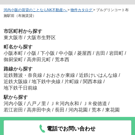
河内小阪の賃貸のことならNK不動産へ
>
物件カタログ
>
ブルグリンコート布
施駅前（布施賃貸）
市区町村から探す
東大阪市
/
大阪市生野区
町名から探す
小阪本町
/
小阪
/
下小阪
/
中小阪
/
菱屋西
/
吉田
/
岩田町
/
御厨栄町
/
高井田元町
/
荒本西
路線から探す
近鉄難波・奈良線
/
おおさか東線
/
近鉄けいはんな線
/
近鉄大阪線
/
地下鉄中央線
/
片町線
/
関西本線
/
地下鉄千日前線
駅から探す
河内小阪
/
八戸ノ里
/
ＪＲ河内永和
/
ＪＲ俊徳道
/
若江岩田
/
高井田中央
/
長田
/
河内花園
/
荒本
/
東花園
電話でお問い合わせ