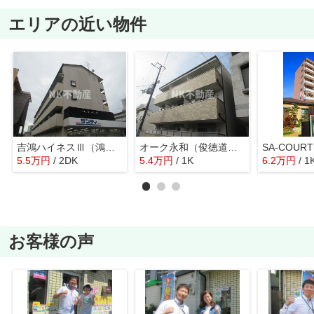
エリアの近い物件
吉鴻ハイネスⅢ（鴻池新田賃貸）
オーク永和（俊徳道賃貸）
5.5
万
円
/ 2DK
5.4
万
円
/ 1K
6.2
万
円
/ 1
お客様の声