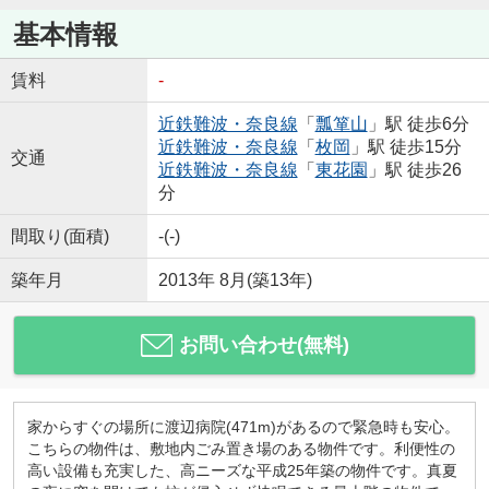
基本情報
賃料
-
近鉄難波・奈良線
「
瓢箪山
」駅 徒歩6分
近鉄難波・奈良線
「
枚岡
」駅 徒歩15分
交通
近鉄難波・奈良線
「
東花園
」駅 徒歩26
分
間取り(面積)
-(-)
築年月
2013年 8月(築13年)
お問い合わせ(無料)
家からすぐの場所に渡辺病院(471m)があるので緊急時も安心。
こちらの物件は、敷地内ごみ置き場のある物件です。利便性の
高い設備も充実した、高ニーズな平成25年築の物件です。真夏