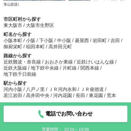
箪山賃貸）
市区町村から探す
東大阪市
/
大阪市生野区
町名から探す
小阪本町
/
小阪
/
下小阪
/
中小阪
/
菱屋西
/
岩田町
/
吉田
/
御厨栄町
/
稲田本町
/
高井田元町
路線から探す
近鉄難波・奈良線
/
おおさか東線
/
近鉄けいはんな線
/
近鉄大阪線
/
地下鉄中央線
/
片町線
/
関西本線
/
地下鉄千日前線
駅から探す
河内小阪
/
八戸ノ里
/
ＪＲ河内永和
/
ＪＲ俊徳道
/
若江岩田
/
高井田中央
/
河内花園
/
長田
/
東花園
/
荒本
電話でお問い合わせ
営業時間：
10:00～19:00