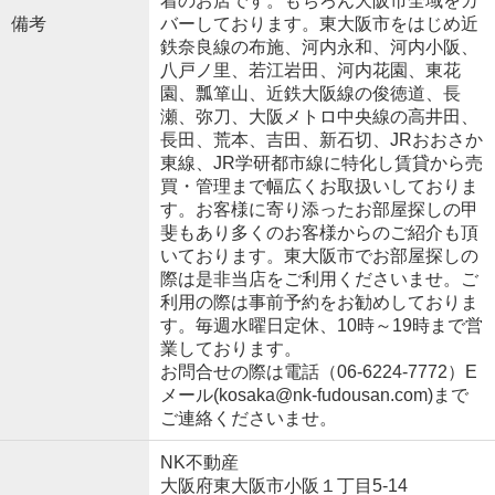
着のお店です。もちろん大阪市全域をカ
備考
バーしております。東大阪市をはじめ近
鉄奈良線の布施、河内永和、河内小阪、
八戸ノ里、若江岩田、河内花園、東花
園、瓢箪山、近鉄大阪線の俊徳道、長
瀬、弥刀、大阪メトロ中央線の高井田、
長田、荒本、吉田、新石切、JRおおさか
東線、JR学研都市線に特化し賃貸から売
買・管理まで幅広くお取扱いしておりま
す。お客様に寄り添ったお部屋探しの甲
斐もあり多くのお客様からのご紹介も頂
いております。東大阪市でお部屋探しの
際は是非当店をご利用くださいませ。ご
利用の際は事前予約をお勧めしておりま
す。毎週水曜日定休、10時～19時まで営
業しております。
お問合せの際は電話（06-6224-7772）E
メール(kosaka@nk-fudousan.com)まで
ご連絡くださいませ。
NK不動産
大阪府東大阪市小阪１丁目5-14