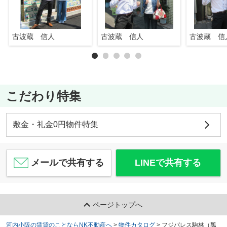
古波蔵 信人
古波蔵 信人
古波蔵 信
こだわり特集
敷金・礼金0円物件特集
メールで共有する
LINEで共有する
ページトップへ
河内小阪の賃貸のことならNK不動産へ
>
物件カタログ
>
フジパレス駒林（瓢