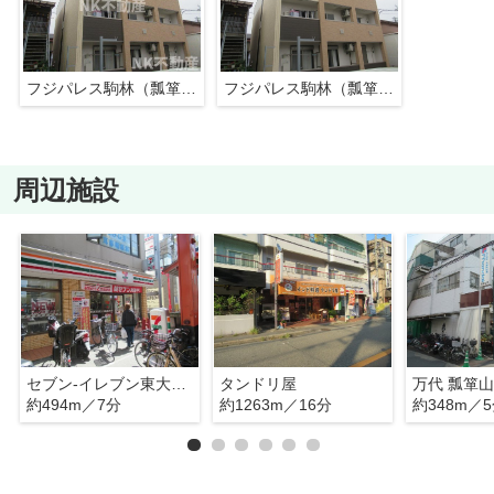
フジパレス駒林（瓢箪山賃貸）
フジパレス駒林（瓢箪山賃貸）
周辺施設
セブン-イレブン東大阪瓢箪山町店
タンドリ屋
万代 瓢箪
約494m／7分
約1263m／16分
約348m／