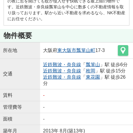
の夜に窓を開けても蚊が侵入せず快眠できる最上階の物件で
す。近鉄難波・奈良線瓢箪山を中心に数多くの不動産情報を取
り扱っております。駅から近い不動産を求めるなら、NK不動産
にお任せください。
物件概要
所在地
大阪府
東大阪市
瓢箪山町
17-3
近鉄難波・奈良線
「
瓢箪山
」駅 徒歩6分
近鉄難波・奈良線
「
枚岡
」駅 徒歩15分
交通
近鉄難波・奈良線
「
東花園
」駅 徒歩26
分
賃料
-
管理費等
-
面積
-
築年月
2013年 8月(築13年)