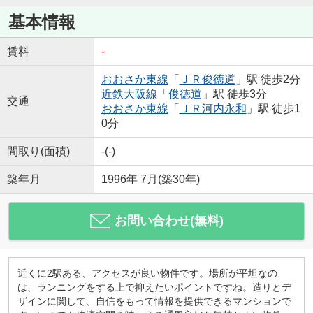
基本情報
賃料
-
おおさか東線
「
ＪＲ俊徳道
」駅 徒歩2分
近鉄大阪線
「
俊徳道
」駅 徒歩3分
交通
おおさか東線
「
ＪＲ河内永和
」駅 徒歩1
0分
間取り(面積)
-(-)
築年月
1996年 7月(築30年)
お問い合わせ(無料)
近くに2駅ある、アクセスが良い物件です。場所が平坦なの
は、ランニングをする上で抑えたいポイントですね。造りとデ
ザインに関して、自信をもって情報を提供できるマンションで