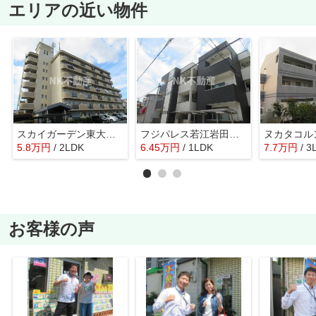
エリアの近い物件
スカイガーデン東大阪（鴻池新田賃貸）
フジパレス若江岩田（若江岩田賃貸）
5.8
万
円
/ 2LDK
6.45
万
円
/ 1LDK
7.7
万
円
/ 3
お客様の声