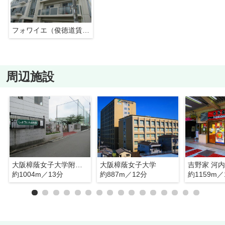
フォワイエ（俊徳道賃貸）
周辺施設
大阪樟蔭女子大学附属幼稚園
大阪樟蔭女子大学
吉野家 河
約1004m／13分
約887m／12分
約1159m／