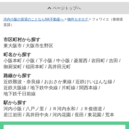
ページトップへ
河内小阪の賃貸のことならNK不動産へ
>
物件カタログ
>
フォワイエ（俊徳道
賃貸）
市区町村から探す
東大阪市
/
大阪市生野区
町名から探す
小阪本町
/
小阪
/
下小阪
/
中小阪
/
菱屋西
/
岩田町
/
吉田
/
御厨栄町
/
稲田本町
/
高井田元町
路線から探す
近鉄難波・奈良線
/
おおさか東線
/
近鉄けいはんな線
/
近鉄大阪線
/
地下鉄中央線
/
片町線
/
関西本線
/
地下鉄千日前線
駅から探す
河内小阪
/
八戸ノ里
/
ＪＲ河内永和
/
ＪＲ俊徳道
/
若江岩田
/
高井田中央
/
河内花園
/
長田
/
東花園
/
荒本