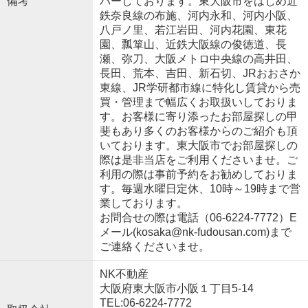
備考
バーしております。東大阪市をはじめ近
鉄奈良線の布施、河内永和、河内小阪、
八戸ノ里、若江岩田、河内花園、東花
園、瓢箪山、近鉄大阪線の俊徳道、長
瀬、弥刀、大阪メトロ中央線の高井田、
長田、荒本、吉田、新石切、JRおおさか
東線、JR学研都市線に特化し賃貸から売
買・管理まで幅広くお取扱いしておりま
す。お客様に寄り添ったお部屋探しの甲
斐もあり多くのお客様からのご紹介も頂
いております。東大阪市でお部屋探しの
際は是非当店をご利用くださいませ。ご
利用の際は事前予約をお勧めしておりま
す。毎週水曜日定休、10時～19時まで営
業しております。
お問合せの際は電話（06-6224-7772）E
メール(kosaka@nk-fudousan.com)まで
ご連絡くださいませ。
NK不動産
大阪府東大阪市小阪１丁目5-14
TEL:06-6224-7772