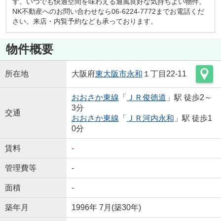
す。いつでも快適空間を味わえる通風良好な気持ちよい物件。
NK不動産へのお問い合わせなら06-6224-7772までお電話くだ
さい。来店・内覧予約なども承っております。
物件概要
所在地
大阪府
東大阪市
永和
１丁目22-11
おおさか東線
「
ＪＲ俊徳道
」駅 徒歩2～
3分
交通
おおさか東線
「
ＪＲ河内永和
」駅 徒歩1
0分
賃料
-
管理費等
-
面積
-
築年月
1996年 7月(築30年)