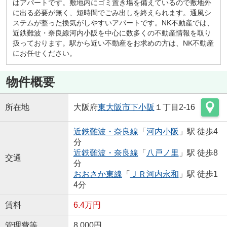
はアパートです。敷地内にゴミ置き場を備えているので敷地外
に出る必要が無く、短時間でごみ出しを終えられます。通風シ
ステムが整った換気がしやすいアパートです。NK不動産では、
近鉄難波・奈良線河内小阪を中心に数多くの不動産情報を取り
扱っております。駅から近い不動産をお求めの方は、NK不動産
にお任せください。
物件概要
所在地
大阪府
東大阪市
下小阪
１丁目2-16
近鉄難波・奈良線
「
河内小阪
」駅 徒歩4
分
近鉄難波・奈良線
「
八戸ノ里
」駅 徒歩8
交通
分
おおさか東線
「
ＪＲ河内永和
」駅 徒歩1
4分
賃料
6.4万円
管理費等
8,000円