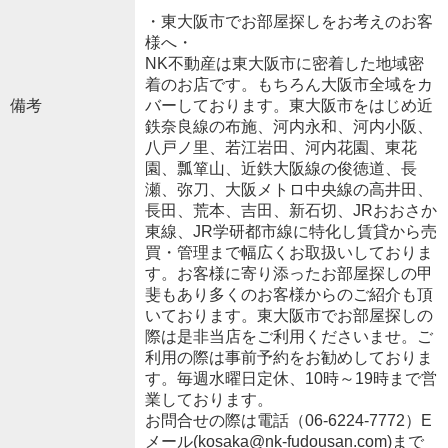
・東大阪市でお部屋探しをお考えのお客
様へ・
NK不動産は東大阪市に密着した地域密
着のお店です。もちろん大阪市全域をカ
備考
バーしております。東大阪市をはじめ近
鉄奈良線の布施、河内永和、河内小阪、
八戸ノ里、若江岩田、河内花園、東花
園、瓢箪山、近鉄大阪線の俊徳道、長
瀬、弥刀、大阪メトロ中央線の高井田、
長田、荒本、吉田、新石切、JRおおさか
東線、JR学研都市線に特化し賃貸から売
買・管理まで幅広くお取扱いしておりま
す。お客様に寄り添ったお部屋探しの甲
斐もあり多くのお客様からのご紹介も頂
いております。東大阪市でお部屋探しの
際は是非当店をご利用くださいませ。ご
利用の際は事前予約をお勧めしておりま
す。毎週水曜日定休、10時～19時まで営
業しております。
お問合せの際は電話（06-6224-7772）E
メール(kosaka@nk-fudousan.com)まで