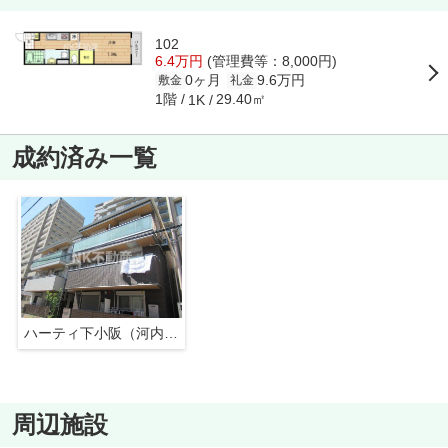
102
6.4万円
(管理費等：8,000円)
0ヶ月
9.6万円
敷金
礼金
1階
29.40㎡
1K
成約済み一覧
ハーティ下小阪（河内小阪賃貸）
周辺施設