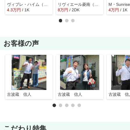
ヴィブレ・ハイム（八戸ノ里賃貸）
リヴィエール菱南（河内小阪賃貸）
4.3
万
円
/ 1K
8
万
円
/ 2DK
4
万
円
/ 1K
お客様の声
古波蔵 信人
古波蔵 信人
古波蔵 信
こだわり特集