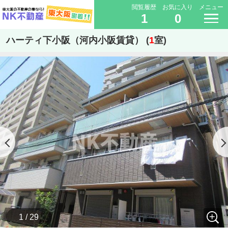
閲覧履歴
お気に入り
メニュー
1
0
ハーティ下小阪（河内小阪賃貸） (
1
室)
1 / 29