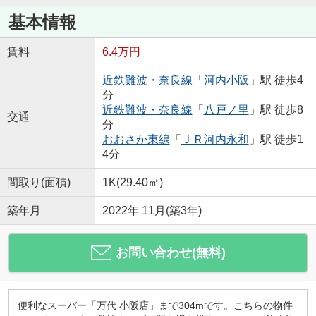
基本情報
賃料
6.4万円
近鉄難波・奈良線
「
河内小阪
」駅 徒歩4
分
近鉄難波・奈良線
「
八戸ノ里
」駅 徒歩8
交通
分
おおさか東線
「
ＪＲ河内永和
」駅 徒歩1
4分
間取り(面積)
1K(29.40㎡)
築年月
2022年 11月(築3年)
お問い合わせ(無料)
便利なスーパー「万代 小阪店」まで304mです。こちらの物件