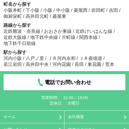
町名から探す
小阪本町
/
下小阪
/
小阪
/
中小阪
/
菱屋西
/
岩田町
/
吉田
/
御厨栄町
/
高井田元町
/
菱屋東
路線から探す
近鉄難波・奈良線
/
おおさか東線
/
近鉄けいはんな線
/
近鉄大阪線
/
地下鉄中央線
/
片町線
/
関西本線
/
地下鉄千日前線
駅から探す
河内小阪
/
八戸ノ里
/
ＪＲ河内永和
/
ＪＲ俊徳道
/
若江岩田
/
高井田中央
/
河内花園
/
長田
/
東花園
/
荒本
電話でお問い合わせ
営業時間：
10:00～19:00
定休日：
水曜日
ホーム
会社概要