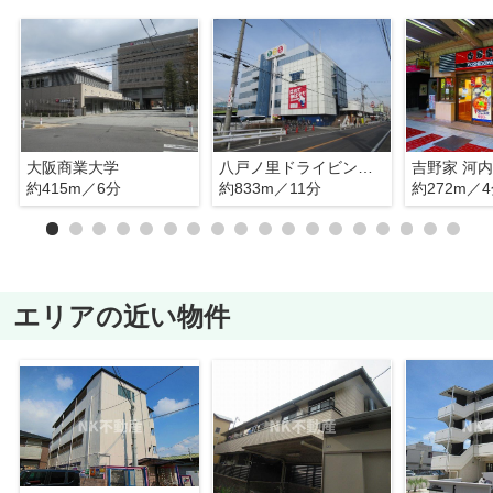
大阪商業大学
八戸ノ里ドライビングスクール
吉野家 河
約415m／6分
約833m／11分
約272m／
エリアの近い物件