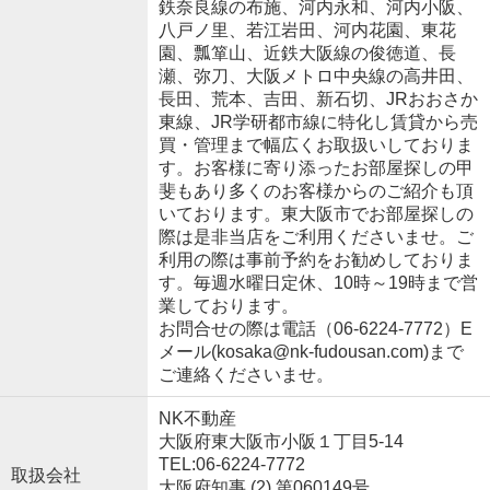
鉄奈良線の布施、河内永和、河内小阪、
八戸ノ里、若江岩田、河内花園、東花
園、瓢箪山、近鉄大阪線の俊徳道、長
瀬、弥刀、大阪メトロ中央線の高井田、
長田、荒本、吉田、新石切、JRおおさか
東線、JR学研都市線に特化し賃貸から売
買・管理まで幅広くお取扱いしておりま
す。お客様に寄り添ったお部屋探しの甲
斐もあり多くのお客様からのご紹介も頂
いております。東大阪市でお部屋探しの
際は是非当店をご利用くださいませ。ご
利用の際は事前予約をお勧めしておりま
す。毎週水曜日定休、10時～19時まで営
業しております。
お問合せの際は電話（06-6224-7772）E
メール(kosaka@nk-fudousan.com)まで
ご連絡くださいませ。
NK不動産
大阪府東大阪市小阪１丁目5-14
TEL:06-6224-7772
取扱会社
大阪府知事 (2) 第060149号