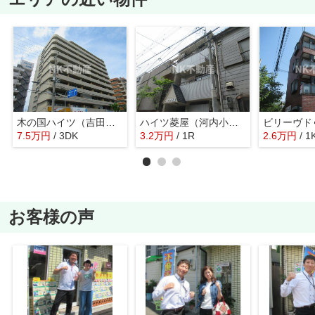
木の国ハイツ（吉田賃貸）
ハイツ菱屋（河内小阪賃貸）
7.5
万
円
/ 3DK
3.2
万
円
/ 1R
2.6
万
円
/ 1
お客様の声