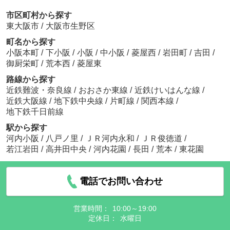
市区町村から探す
東大阪市
/
大阪市生野区
町名から探す
小阪本町
/
下小阪
/
小阪
/
中小阪
/
菱屋西
/
岩田町
/
吉田
/
御厨栄町
/
荒本西
/
菱屋東
路線から探す
近鉄難波・奈良線
/
おおさか東線
/
近鉄けいはんな線
/
近鉄大阪線
/
地下鉄中央線
/
片町線
/
関西本線
/
地下鉄千日前線
駅から探す
河内小阪
/
八戸ノ里
/
ＪＲ河内永和
/
ＪＲ俊徳道
/
若江岩田
/
高井田中央
/
河内花園
/
長田
/
荒本
/
東花園
電話でお問い合わせ
営業時間：
10:00～19:00
定休日：
水曜日