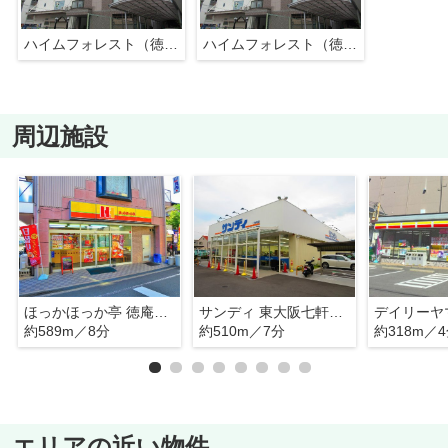
ハイムフォレスト（徳庵賃貸）
ハイムフォレスト（徳庵賃貸）
周辺施設
ほっかほっか亭 徳庵駅前店
サンディ 東大阪七軒家店
約589m／8分
約510m／7分
約318m／
エリアの近い物件