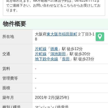
気を味わえます。NK不動産への来店予約は、06-6224-7772ま
でご連絡下さい。お問い合わせなどもこちらからお受けしてお
ります。
物件概要
大阪府
東大阪市
稲田新町
２丁目3-1
所在地
8
片町線
「
徳庵
」駅 徒歩12分
交通
片町線
「
鴻池新田
」駅 徒歩20分
地下鉄中央線
「
長田
」駅 徒歩23分
賃料
-
管理費等
-
面積
-
築年月
2001年 2月(築25年)
種別 / 構造
マンション / 鉄骨造