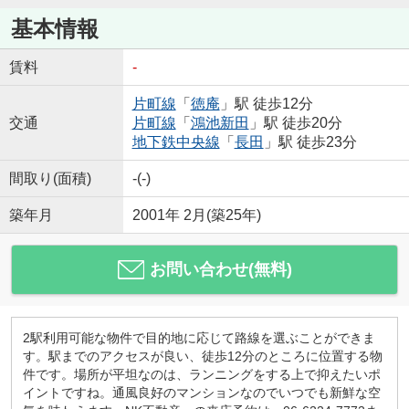
基本情報
賃料
-
片町線
「
徳庵
」駅 徒歩12分
交通
片町線
「
鴻池新田
」駅 徒歩20分
地下鉄中央線
「
長田
」駅 徒歩23分
間取り(面積)
-(-)
築年月
2001年 2月(築25年)
お問い合わせ(無料)
2駅利用可能な物件で目的地に応じて路線を選ぶことができま
す。駅までのアクセスが良い、徒歩12分のところに位置する物
件です。場所が平坦なのは、ランニングをする上で抑えたいポ
イントですね。通風良好のマンションなのでいつでも新鮮な空