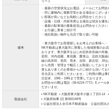
リート
・最新の空室状況はお電話、メールにてお問合
・同じ建物内に複数空室がある場合がございま
い部屋が良いなどお気軽にお問合せください)
・設備・仕様・内装等異なる場合は現況を優先
・最新の駐車場の募集状況はお問合せください
・お引越し業者ご紹介可
・他社取扱い物件も当店で取り扱い可能
・東大阪市でお部屋探しをお考えのお客様へ・
備考
NK不動産は東大阪市に密着した地域密着のお
おります。東大阪市をはじめ近鉄奈良線の布施
岩田、河内花園、東花園、瓢箪山、近鉄大阪線
線の高井田、長田、荒本、吉田、新石切、JRお
から売買・管理まで幅広くお取扱いしておりま
斐もあり多くのお客様からのご紹介も頂いてお
非当店をご利用くださいませ。ご利用の際は事
日定休、10時～19時まで営業しております。
お問合せの際は電話（06-6224-7772）Eメール(kos
ださいませ。
NK不動産
大阪府東大阪市小阪１丁目5-14
大阪府知事 (2) 第060149号
取扱会社
公益社団法人全日本不動産協会 公益社団法