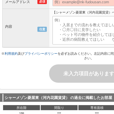
メールアドレス
必須
【シャーメゾン菱屋東（河内花園賃貸）
内容
任意
※
利用規約
及び
プライバシーポリシー
を必ずお読みください。左記内容に同
さい。
未入力項目がありま
シャーメゾン菱屋東（河内花園賃貸）
の過去に掲載したお部屋
所在階
間取り
専有面積
1階
***
***