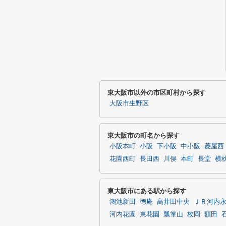
東大阪市以外の市区町村から探す
大阪市生野区
東大阪市の町名から探す
小阪本町
小阪
下小阪
中小阪
菱屋西
花園西町
長田西
川俣
本町
長堂
横
東大阪市にある駅から探す
鴻池新田
徳庵
高井田中央
ＪＲ河内
河内花園
東花園
瓢箪山
枚岡
額田