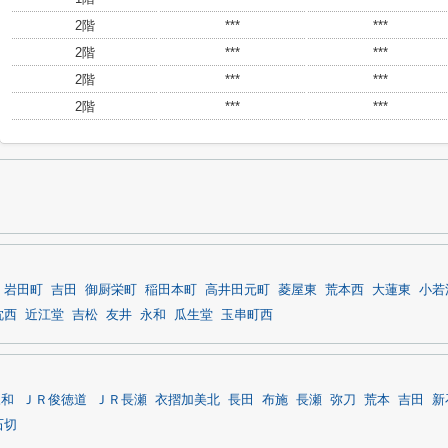
2階
***
***
2階
***
***
2階
***
***
2階
***
***
岩田町
吉田
御厨栄町
稲田本町
高井田元町
菱屋東
荒本西
大蓮東
小若
枕西
近江堂
吉松
友井
永和
瓜生堂
玉串町西
永和
ＪＲ俊徳道
ＪＲ長瀬
衣摺加美北
長田
布施
長瀬
弥刀
荒本
吉田
新
石切