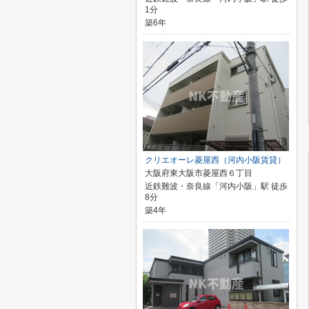
1分
築6年
クリエオーレ菱屋西（河内小阪賃貸）
大阪府東大阪市菱屋西６丁目
近鉄難波・奈良線「河内小阪」駅 徒歩
8分
築4年