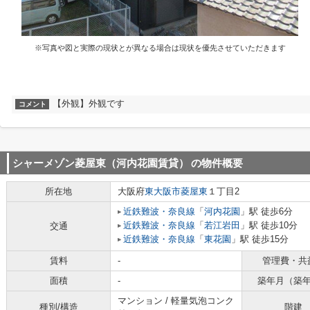
※写真や図と実際の現状とが異なる場合は現状を優先させていただきます
【外観】外観です
コメント
シャーメゾン菱屋東（河内花園賃貸）
の物件概要
所在地
大阪府
東大阪市
菱屋東
１丁目2
近鉄難波・奈良線
「
河内花園
」駅 徒歩6分
近鉄難波・奈良線
「
若江岩田
」駅 徒歩10分
交通
近鉄難波・奈良線
「
東花園
」駅 徒歩15分
賃料
-
管理費・共
面積
-
築年月（築
マンション / 軽量気泡コンク
種別/構造
階建