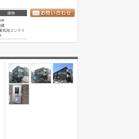
建物
6年
階建
量気泡コンクリ
ト