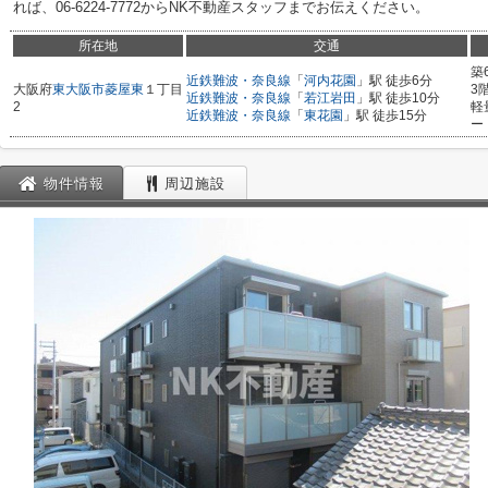
れば、06-6224-7772からNK不動産スタッフまでお伝えください。
所在地
交通
築
近鉄難波・奈良線
「
河内花園
」駅 徒歩6分
大阪府
東大阪市
菱屋東
１丁目
3
近鉄難波・奈良線
「
若江岩田
」駅 徒歩10分
2
軽
近鉄難波・奈良線
「
東花園
」駅 徒歩15分
ー
物件情報
周辺施設