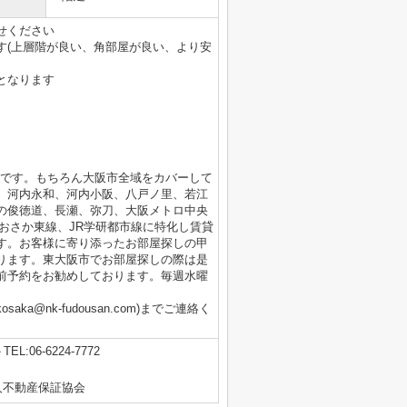
せください
す(上層階が良い、角部屋が良い、より安
となります
店です。もちろん大阪市全域をカバーして
、河内永和、河内小阪、八戸ノ里、若江
の俊徳道、長瀬、弥刀、大阪メトロ中央
おさか東線、JR学研都市線に特化し賃貸
す。お客様に寄り添ったお部屋探しの甲
ります。東大阪市でお部屋探しの際は是
前予約をお勧めしております。毎週水曜
aka@nk-fudousan.com)までご連絡く
TEL:06-6224-7772
人不動産保証協会