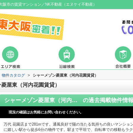
大阪市の賃貸マンション／NK不動産（エヌケイ不動産）
物件カタログ
>
シャーメゾン菱屋東（河内花園賃貸）
ン菱屋東（河内花園賃貸）
シャーメゾン菱屋東（河内花園賃貸）
の過去掲載物件情
現況の確認はお気軽にお問い合わせください。
万代 花園店まで281mです。通風良好で陽の当たる気持ちの良いマンシ
に嬉しい駅から徒歩6分の物件です。駅まで平坦で、自転車での移動もラ