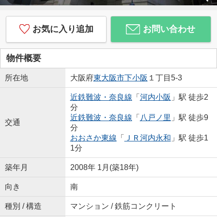
お気に入り追加
お問い合わせ
物件概要
所在地
大阪府
東大阪市
下小阪
１丁目5-3
近鉄難波・奈良線
「
河内小阪
」駅 徒歩2
分
近鉄難波・奈良線
「
八戸ノ里
」駅 徒歩9
交通
分
おおさか東線
「
ＪＲ河内永和
」駅 徒歩1
1分
築年月
2008年 1月(築18年)
向き
南
種別 / 構造
マンション / 鉄筋コンクリート