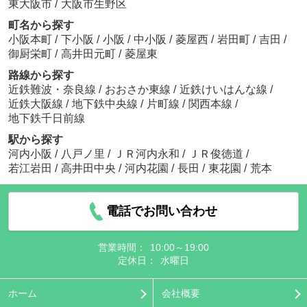
東大阪市
/
大阪市生野区
町名から探す
小阪本町
/
下小阪
/
小阪
/
中小阪
/
菱屋西
/
岩田町
/
吉田
/
御厨栄町
/
高井田元町
/
菱屋東
路線から探す
近鉄難波・奈良線
/
おおさか東線
/
近鉄けいはんな線
/
近鉄大阪線
/
地下鉄中央線
/
片町線
/
関西本線
/
地下鉄千日前線
駅から探す
河内小阪
/
八戸ノ里
/
ＪＲ河内永和
/
ＪＲ俊徳道
/
若江岩田
/
高井田中央
/
河内花園
/
長田
/
東花園
/
荒本
電話でお問い合わせ
営業時間：
10:00～19:00
定休日：
水曜日
ホーム
会社概要