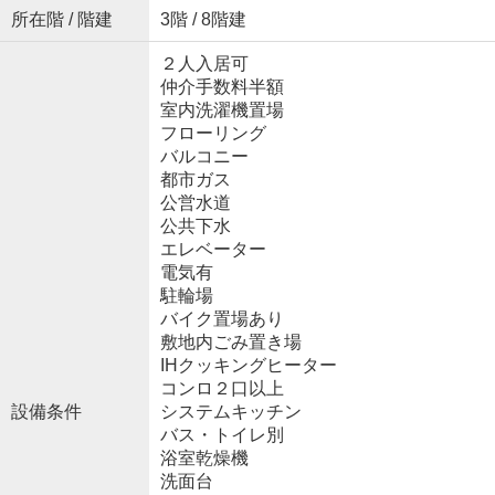
所在階 / 階建
3階 / 8階建
２人入居可
仲介手数料半額
室内洗濯機置場
フローリング
バルコニー
都市ガス
公営水道
公共下水
エレベーター
電気有
駐輪場
バイク置場あり
敷地内ごみ置き場
IHクッキングヒーター
コンロ２口以上
設備条件
システムキッチン
バス・トイレ別
浴室乾燥機
洗面台