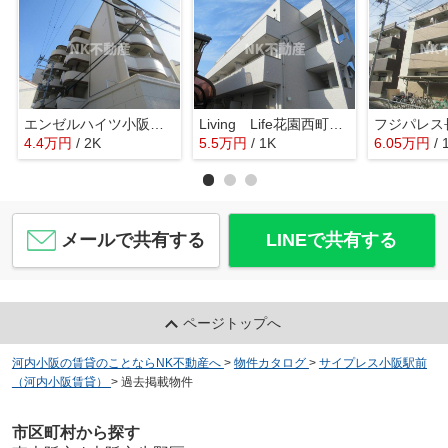
エンゼルハイツ小阪本町（河内小阪賃貸）
Living Life花園西町（リビングライフ花園西町）（河内花園賃貸）
4.4
万
円
/ 2K
5.5
万
円
/ 1K
6.05
万
円
/ 
メールで共有する
LINEで共有する
ページトップへ
河内小阪の賃貸のことならNK不動産へ
>
物件カタログ
>
サイプレス小阪駅前
（河内小阪賃貸）
>
過去掲載物件
市区町村から探す