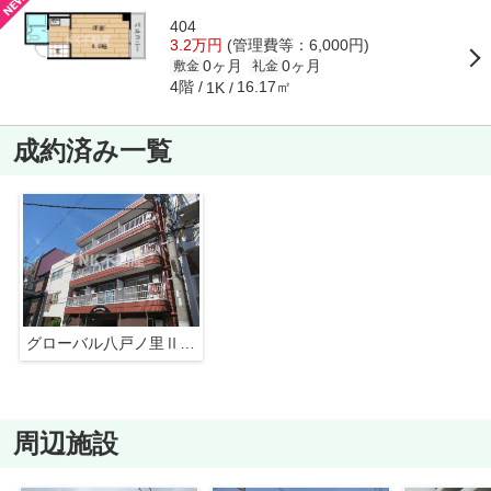
404
3.2万円
(管理費等：6,000円)
0ヶ月
0ヶ月
敷金
礼金
4階
16.17㎡
1K
成約済み一覧
グローバル八戸ノ里Ⅱ（八戸ノ里賃貸）
周辺施設