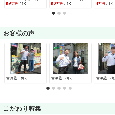
5.6
万
円
/ 1K
5.2
万
円
/ 1K
4
万
円
/ 1K
お客様の声
古波蔵 信人
古波蔵 信人
古波蔵 信
こだわり特集