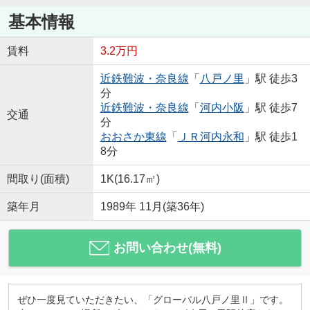
基本情報
賃料
3.2万円
近鉄難波・奈良線
「
八戸ノ里
」駅 徒歩3
分
近鉄難波・奈良線
「
河内小阪
」駅 徒歩7
交通
分
おおさか東線
「
ＪＲ河内永和
」駅 徒歩1
8分
間取り(面積)
1K(16.17㎡)
築年月
1989年 11月(築36年)
お問い合わせ(無料)
ぜひ一度見ていただきたい、「グローバル八戸ノ里Ⅱ」です。