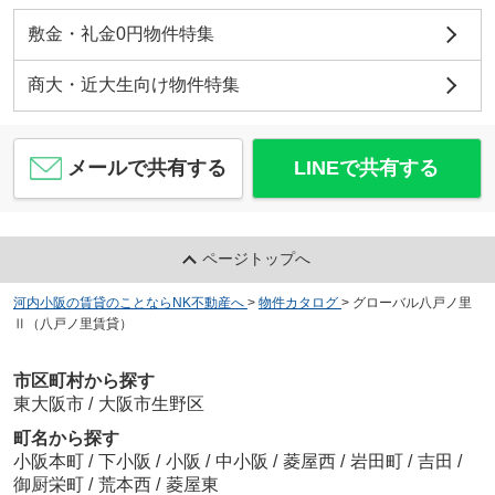
敷金・礼金0円物件特集
商大・近大生向け物件特集
メールで共有する
LINEで共有する
ページトップへ
河内小阪の賃貸のことならNK不動産へ
>
物件カタログ
>
グローバル八戸ノ里
Ⅱ（八戸ノ里賃貸）
市区町村から探す
東大阪市
/
大阪市生野区
町名から探す
小阪本町
/
下小阪
/
小阪
/
中小阪
/
菱屋西
/
岩田町
/
吉田
/
御厨栄町
/
荒本西
/
菱屋東