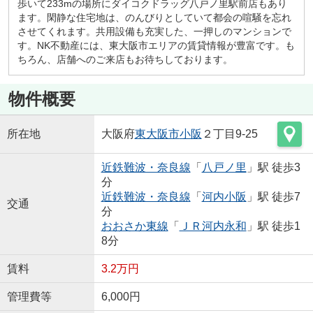
歩いて233mの場所にダイコクドラッグ八戸ノ里駅前店もあり
ます。閑静な住宅地は、のんびりとしていて都会の喧騒を忘れ
させてくれます。共用設備も充実した、一押しのマンションで
す。NK不動産には、東大阪市エリアの賃貸情報が豊富です。も
ちろん、店舗へのご来店もお待ちしております。
物件概要
所在地
大阪府
東大阪市
小阪
２丁目9-25
近鉄難波・奈良線
「
八戸ノ里
」駅 徒歩3
分
近鉄難波・奈良線
「
河内小阪
」駅 徒歩7
交通
分
おおさか東線
「
ＪＲ河内永和
」駅 徒歩1
8分
賃料
3.2万円
管理費等
6,000円