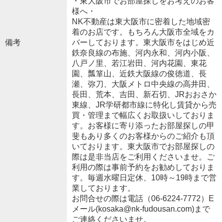
・東大阪市でお部屋探しをお考えのお客
様へ・
NK不動産は東大阪市に密着した地域密
着のお店です。もちろん大阪市全域をカ
備考
バーしております。東大阪市をはじめ近
鉄奈良線の布施、河内永和、河内小阪、
八戸ノ里、若江岩田、河内花園、東花
園、瓢箪山、近鉄大阪線の俊徳道、長
瀬、弥刀、大阪メトロ中央線の高井田、
長田、荒本、吉田、新石切、JRおおさか
東線、JR学研都市線に特化し賃貸から売
買・管理まで幅広くお取扱いしておりま
す。お客様に寄り添ったお部屋探しの甲
斐もあり多くのお客様からのご紹介も頂
いております。東大阪市でお部屋探しの
際は是非当店をご利用くださいませ。ご
利用の際は事前予約をお勧めしておりま
す。毎週水曜日定休、10時～19時まで営
業しております。
お問合せの際は電話（06-6224-7772）E
メール(kosaka@nk-fudousan.com)まで
ご連絡くださいませ。