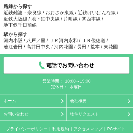
路線から探す
近鉄難波・奈良線
/
おおさか東線
/
近鉄けいはんな線
/
近鉄大阪線
/
地下鉄中央線
/
片町線
/
関西本線
/
地下鉄千日前線
駅から探す
河内小阪
/
八戸ノ里
/
ＪＲ河内永和
/
ＪＲ俊徳道
/
若江岩田
/
高井田中央
/
河内花園
/
長田
/
荒本
/
東花園
電話でお問い合わせ
営業時間：
10:00～19:00
定休日：
水曜日
ホーム
会社概要
お問い合わせ
物件リクエスト
プライバシーポリシー
利用規約
アクセスマップ
PCサイト