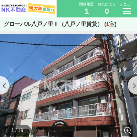
閲覧履歴
お気に入り
メニュー
1
0
グローバル八戸ノ里Ⅱ（八戸ノ里賃貸） (
1
室)
1 / 19