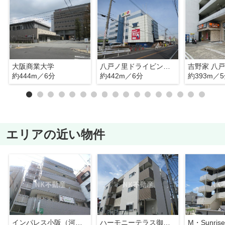
大阪商業大学
八戸ノ里ドライビングスクール
吉野家 八
約444m／6分
約442m／6分
約393m／
エリアの近い物件
インパレス小阪（河内小阪賃貸）
ハーモニーテラス御厨中（八戸ノ里賃貸）