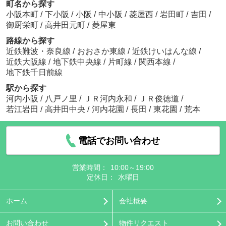
町名から探す
小阪本町
/
下小阪
/
小阪
/
中小阪
/
菱屋西
/
岩田町
/
吉田
/
御厨栄町
/
高井田元町
/
菱屋東
路線から探す
近鉄難波・奈良線
/
おおさか東線
/
近鉄けいはんな線
/
近鉄大阪線
/
地下鉄中央線
/
片町線
/
関西本線
/
地下鉄千日前線
駅から探す
河内小阪
/
八戸ノ里
/
ＪＲ河内永和
/
ＪＲ俊徳道
/
若江岩田
/
高井田中央
/
河内花園
/
長田
/
東花園
/
荒本
電話でお問い合わせ
営業時間：
10:00～19:00
定休日：
水曜日
ホーム
会社概要
お問い合わせ
物件リクエスト