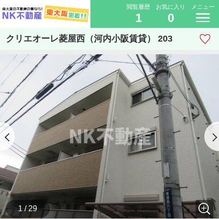
閲覧履歴
お気に入り
メニュー
1
0
クリエオーレ菱屋西（河内小阪賃貸） 203
1 / 29