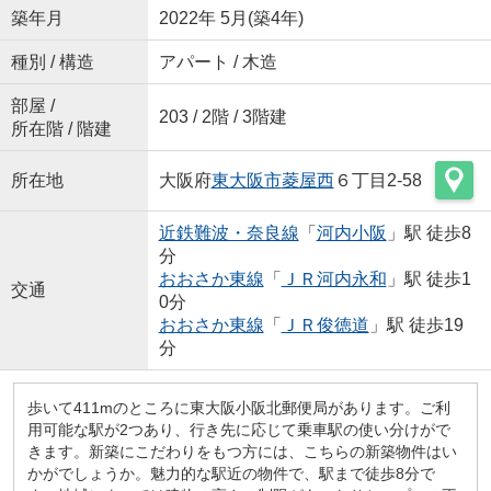
築年月
2022年 5月(築4年)
種別 / 構造
アパート / 木造
部屋 /
203 / 2階 / 3階建
所在階 / 階建
所在地
大阪府
東大阪市
菱屋西
６丁目2-58
近鉄難波・奈良線
「
河内小阪
」駅 徒歩8
分
おおさか東線
「
ＪＲ河内永和
」駅 徒歩1
交通
0分
おおさか東線
「
ＪＲ俊徳道
」駅 徒歩19
分
歩いて411mのところに東大阪小阪北郵便局があります。ご利
用可能な駅が2つあり、行き先に応じて乗車駅の使い分けがで
きます。新築にこだわりをもつ方には、こちらの新築物件はい
かがでしょうか。魅力的な駅近の物件で、駅まで徒歩8分で