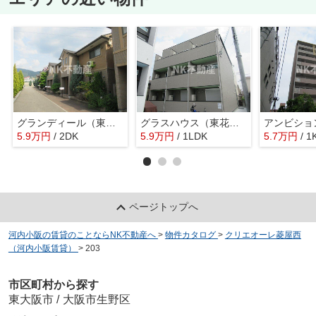
グランディール（東大阪）（新石切賃貸）
グラスハウス（東花園賃貸）
5.9
万
円
/ 2DK
5.9
万
円
/ 1LDK
5.7
万
円
/ 1
ページトップへ
河内小阪の賃貸のことならNK不動産へ
>
物件カタログ
>
クリエオーレ菱屋西
（河内小阪賃貸）
>
203
市区町村から探す
東大阪市
/
大阪市生野区