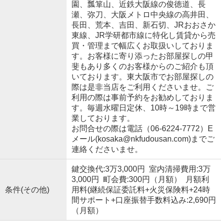
園、瓢箪山、近鉄大阪線の俊徳道、長
瀬、弥刀、大阪メトロ中央線の高井田、
長田、荒本、吉田、新石切、JRおおさか
東線、JR学研都市線に特化し賃貸から売
買・管理まで幅広くお取扱いしておりま
す。お客様に寄り添ったお部屋探しの甲
斐もあり多くのお客様からのご紹介も頂
いております。東大阪市でお部屋探しの
際は是非当店をご利用くださいませ。ご
利用の際は事前予約をお勧めしておりま
す。毎週水曜日定休、10時～19時まで営
業しております。
お問合せの際は電話（06-6224-7772）E
メール(kosaka@nkfudousan.com)までご
連絡くださいませ。
鍵交換代:3万3,000円 室内清掃費用:3万
3,000円 町会費:300円（月額） 月額利
条件(その他)
用料(継続保証委託料+火災保険料+24時
間サポート+口座振替手数料込み:2,690円
（月額）