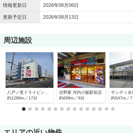
情報更新日
2026年08月06日
更新予定日
2026年08月13日
周辺施設
八戸ノ里ドライビングスクール
吉野家 河内小阪駅前店
サンディ永
約1288m／17分
約699m／9分
約547m／
エリアの近い物件