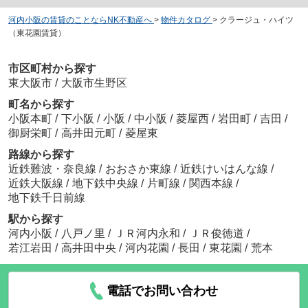
河内小阪の賃貸のことならNK不動産へ
>
物件カタログ
>
クラージュ・ハイツ
（東花園賃貸）
市区町村から探す
東大阪市
/
大阪市生野区
町名から探す
小阪本町
/
下小阪
/
小阪
/
中小阪
/
菱屋西
/
岩田町
/
吉田
/
御厨栄町
/
高井田元町
/
菱屋東
路線から探す
近鉄難波・奈良線
/
おおさか東線
/
近鉄けいはんな線
/
近鉄大阪線
/
地下鉄中央線
/
片町線
/
関西本線
/
地下鉄千日前線
駅から探す
河内小阪
/
八戸ノ里
/
ＪＲ河内永和
/
ＪＲ俊徳道
/
若江岩田
/
高井田中央
/
河内花園
/
長田
/
東花園
/
荒本
電話でお問い合わせ