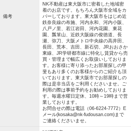
NK不動産は東大阪市に密着した地域密
着のお店です。もちろん大阪市全域をカ
備考
バーしております。東大阪市をはじめ近
鉄奈良線の布施、河内永和、河内小阪、
八戸ノ里、若江岩田、河内花園、東花
園、瓢箪山、近鉄大阪線の俊徳道、長
瀬、弥刀、大阪メトロ中央線の高井田、
長田、荒本、吉田、新石切、JRおおさか
東線、JR学研都市線に特化し賃貸から売
買・管理まで幅広くお取扱いしておりま
す。お客様に寄り添ったお部屋探しの甲
斐もあり多くのお客様からのご紹介も頂
いております。東大阪市でお部屋探しの
際は是非当店をご利用くださいませ。ご
利用の際は事前予約をお勧めしておりま
す。毎週水曜日定休、10時～19時まで営
業しております。
お問合せの際は電話（06-6224-7772）E
メール(kosaka@nk-fudousan.com)まで
ご連絡くださいませ。