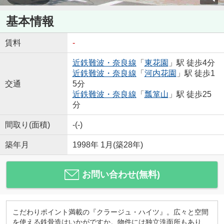
基本情報
賃料
-
近鉄難波・奈良線
「
東花園
」駅 徒歩4分
近鉄難波・奈良線
「
河内花園
」駅 徒歩1
交通
5分
近鉄難波・奈良線
「
瓢箪山
」駅 徒歩25
分
間取り(面積)
-(-)
築年月
1998年 1月(築28年)
お問い合わせ(無料)
こだわりポイント満載の『クラージュ・ハイツ』。広々と空間
を使える鉄骨造はいかがですか。物件には独立洗面所もあり、