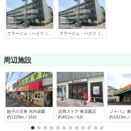
クラージュ・ハイツ（東花園賃貸）
クラージュ・ハイツ（東花園賃貸）
周辺施設
餃子の王将 河内花園駅前店
近商ストア 東花園店
ジャパン 
約1229m／16分
約451m／6分
約1023m／