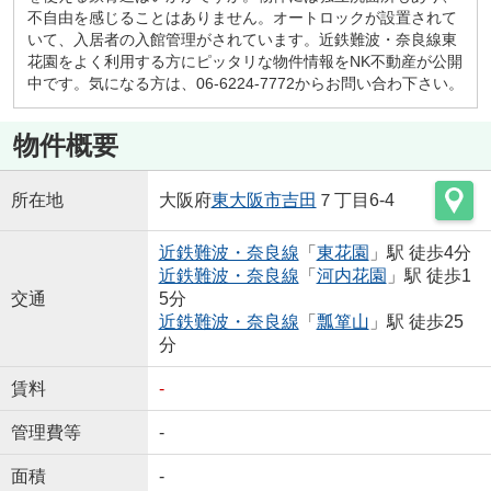
不自由を感じることはありません。オートロックが設置されて
いて、入居者の入館管理がされています。近鉄難波・奈良線東
花園をよく利用する方にピッタリな物件情報をNK不動産が公開
中です。気になる方は、06-6224-7772からお問い合わ下さい。
物件概要
所在地
大阪府
東大阪市
吉田
７丁目6-4
近鉄難波・奈良線
「
東花園
」駅 徒歩4分
近鉄難波・奈良線
「
河内花園
」駅 徒歩1
交通
5分
近鉄難波・奈良線
「
瓢箪山
」駅 徒歩25
分
賃料
-
管理費等
-
面積
-