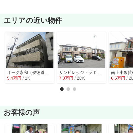
エリアの近い物件
オーク永和（俊徳道賃貸）
サンビレッジ・ラポール（河内小阪賃貸）
5.4
万
円
/ 1K
7.3
万
円
/ 2DK
6.5
万
円
/ 2
お客様の声