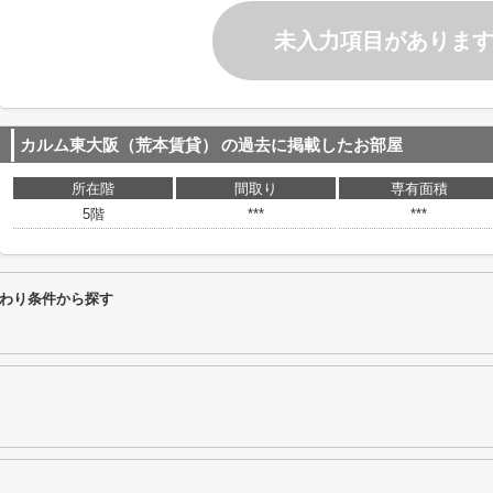
未入力項目がありま
カルム東大阪（荒本賃貸）
の過去に掲載したお部屋
所在階
間取り
専有面積
5階
***
***
わり条件から探す