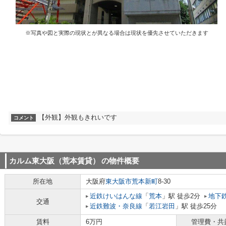
※写真や図と実際の現状とが異なる場合は現状を優先させていただきます
【外観】外観もきれいです
コメント
カルム東大阪（荒本賃貸）
の物件概要
所在地
大阪府
東大阪市
荒本新町
8-30
近鉄けいはんな線
「
荒本
」駅 徒歩2分
地下
交通
近鉄難波・奈良線
「
若江岩田
」駅 徒歩25分
賃料
6万円
管理費・共