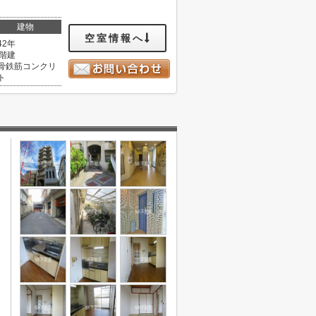
建物
空室情報へ
42年
2階建
骨鉄筋コンクリ
ト