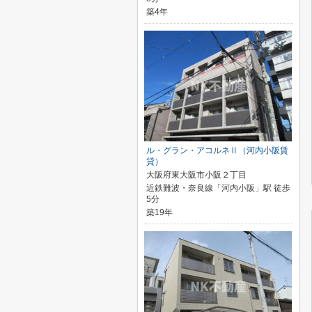
築4年
ル・グラン・アコルネⅡ（河内小阪賃
貸）
大阪府東大阪市小阪２丁目
近鉄難波・奈良線「河内小阪」駅 徒歩
5分
築19年