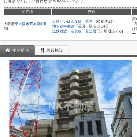
お電話でのお問い合わせは06-6224-7772まで。
所在地
交通
築
近鉄けいはんな線
「
荒本
」駅 徒歩2分
大阪府
東大阪市
荒本新町
8-
1
地下鉄中央線
「
長田
」駅 徒歩14分
30
鉄
近鉄難波・奈良線
「
若江岩田
」駅 徒歩25分
ー
物件情報
周辺施設