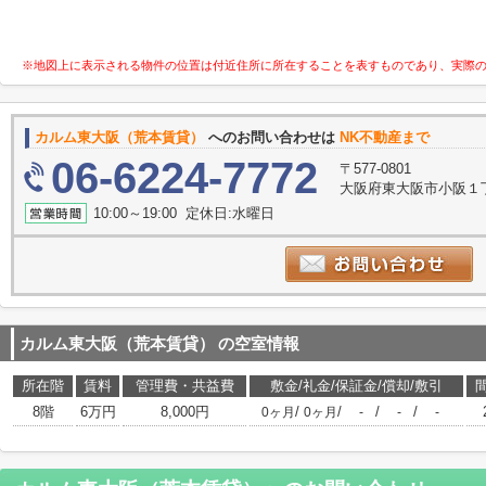
※地図上に表示される物件の位置は付近住所に所在することを表すものであり、実際
カルム東大阪（荒本賃貸）
へのお問い合わせは
NK不動産まで
06-6224-7772
〒577-0801
大阪府東大阪市小阪１丁
10:00～19:00 定休日:水曜日
カルム東大阪（荒本賃貸）
の空室情報
所在階
賃料
管理費・共益費
敷金/礼金/保証金/償却/敷引
8階
6万円
8,000円
/
/
/
/
0ヶ月
0ヶ月
-
-
-