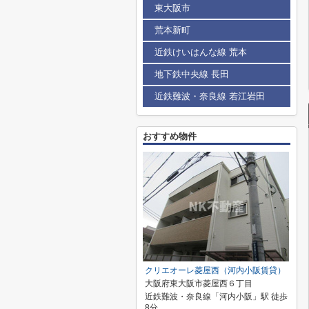
東大阪市
荒本新町
近鉄けいはんな線 荒本
地下鉄中央線 長田
近鉄難波・奈良線 若江岩田
おすすめ物件
クリエオーレ菱屋西（河内小阪賃貸）
大阪府東大阪市菱屋西６丁目
近鉄難波・奈良線「河内小阪」駅 徒歩
8分