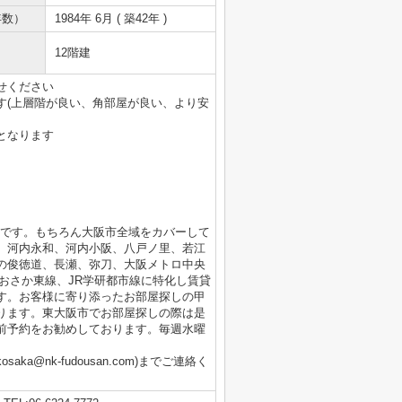
年数）
1984年 6月 ( 築42年 )
12階建
せください
す(上層階が良い、角部屋が良い、より安
となります
店です。もちろん大阪市全域をカバーして
、河内永和、河内小阪、八戸ノ里、若江
の俊徳道、長瀬、弥刀、大阪メトロ中央
おさか東線、JR学研都市線に特化し賃貸
す。お客様に寄り添ったお部屋探しの甲
ります。東大阪市でお部屋探しの際は是
前予約をお勧めしております。毎週水曜
aka@nk-fudousan.com)までご連絡く