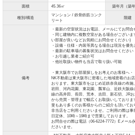
面積
45.36㎡
築年月（築
マンション / 鉄骨鉄筋コンク
種別/構造
階建
リート
・最新の空室状況はお電話、メールにてお問合
・同じ建物内に複数空室がある場合がございま
い部屋が良いなどお気軽にお問合せください)
・設備・仕様・内装等異なる場合は現況を優先
・最新の駐車場の募集状況はお問合せください
・お引越し業者ご紹介可
・他社取扱い物件も当店で取り扱い可能
・東大阪市でお部屋探しをお考えのお客様へ・
備考
NK不動産は東大阪市に密着した地域密着のお
おります。東大阪市をはじめ近鉄奈良線の布施
岩田、河内花園、東花園、瓢箪山、近鉄大阪線
線の高井田、長田、荒本、吉田、新石切、JRお
から売買・管理まで幅広くお取扱いしておりま
斐もあり多くのお客様からのご紹介も頂いてお
非当店をご利用くださいませ。ご利用の際は事
日定休、10時～19時まで営業しております。
お問合せの際は電話（06-6224-7772）Eメール(kos
ださいませ。