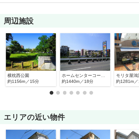
周辺施設
横枕西公園
ホームセンターコーナン フレスポ東大阪稲田店
モリタ屋鴻
約1156m／15分
約1440m／18分
約1281m／
エリアの近い物件