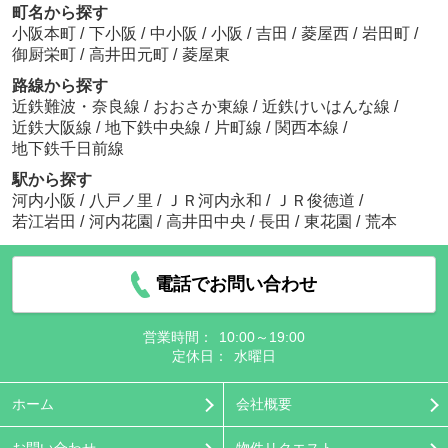
町名から探す
小阪本町
/
下小阪
/
中小阪
/
小阪
/
吉田
/
菱屋西
/
岩田町
/
御厨栄町
/
高井田元町
/
菱屋東
路線から探す
近鉄難波・奈良線
/
おおさか東線
/
近鉄けいはんな線
/
近鉄大阪線
/
地下鉄中央線
/
片町線
/
関西本線
/
地下鉄千日前線
駅から探す
河内小阪
/
八戸ノ里
/
ＪＲ河内永和
/
ＪＲ俊徳道
/
若江岩田
/
河内花園
/
高井田中央
/
長田
/
東花園
/
荒本
電話でお問い合わせ
営業時間：
10:00～19:00
定休日：
水曜日
ホーム
会社概要