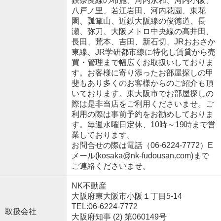
鉄奈良線の布施、河内永和、河内小阪、
八戸ノ里、若江岩田、河内花園、東花
園、瓢箪山、近鉄大阪線の俊徳道、長
瀬、弥刀、大阪メトロ中央線の高井田、
長田、荒本、吉田、新石切、JRおおさか
東線、JR学研都市線に特化し賃貸から売
買・管理まで幅広くお取扱いしておりま
す。お客様に寄り添ったお部屋探しの甲
斐もあり多くのお客様からのご紹介も頂
いております。東大阪市でお部屋探しの
際は是非当店をご利用くださいませ。ご
利用の際は事前予約をお勧めしておりま
す。毎週水曜日定休、10時～19時まで営
業しております。
お問合せの際は電話（06-6224-7772）E
メール(kosaka@nk-fudousan.com)まで
ご連絡くださいませ。
NK不動産
大阪府東大阪市小阪１丁目5-14
TEL:06-6224-7772
取扱会社
大阪府知事 (2) 第060149号