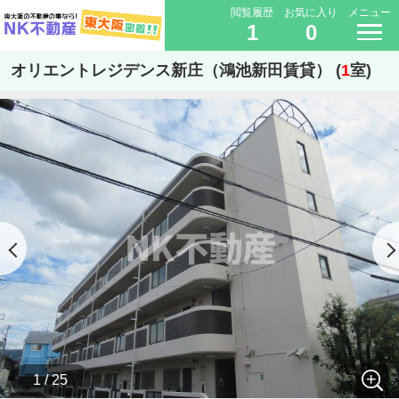
閲覧履歴
お気に入り
メニュー
1
0
オリエントレジデンス新庄（鴻池新田賃貸） (
1
室)
1 / 25