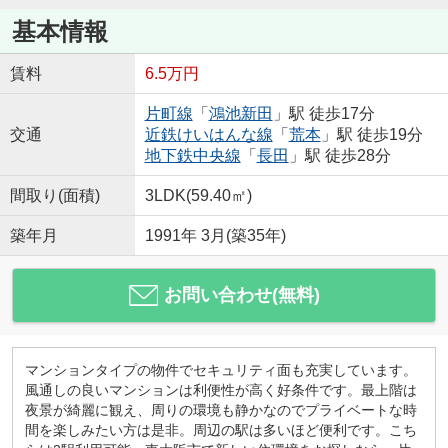
基本情報
賃料
6.5万円
片町線
「
鴻池新田
」駅 徒歩17分
交通
近鉄けいはんな線
「
荒本
」駅 徒歩19分
地下鉄中央線
「
長田
」駅 徒歩28分
間取り(面積)
3LDK(59.40㎡)
築年月
1991年 3月(築35年)
お問い合わせ(無料)
マンションタイプの物件でセキュリティ面も充実しています。
風通しの良いマンションは利便性が高く好条件です。最上階は
夜景が綺麗に観え、周りの環境も静かなのでプライベートな時
間を楽しみたい方は是非。周辺の駅は多いほど便利です。こち