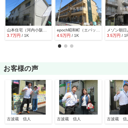
山本住宅（河内小阪賃貸）
epoch昭和町（エパック昭和町）（瓢箪山賃貸）
3.7
万
円
/ 1K
4.5
万
円
/ 1K
3.5
万
円
/ 1
お客様の声
古波蔵 信人
古波蔵 信人
古波蔵 信