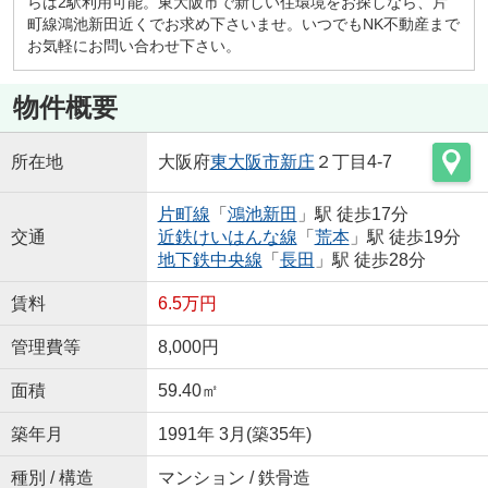
らは2駅利用可能。東大阪市で新しい住環境をお探しなら、片
町線鴻池新田近くでお求め下さいませ。いつでもNK不動産まで
お気軽にお問い合わせ下さい。
物件概要
所在地
大阪府
東大阪市
新庄
２丁目4-7
片町線
「
鴻池新田
」駅 徒歩17分
交通
近鉄けいはんな線
「
荒本
」駅 徒歩19分
地下鉄中央線
「
長田
」駅 徒歩28分
賃料
6.5万円
管理費等
8,000円
面積
59.40㎡
築年月
1991年 3月(築35年)
種別 / 構造
マンション / 鉄骨造