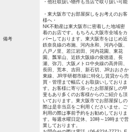
・他社取扱い物件も当店で取り扱い可能
・東大阪市でお部屋探しをお考えのお客
様へ・
NK不動産は東大阪市に密着した地域密
着のお店です。もちろん大阪市全域をカ
備考
バーしております。東大阪市をはじめ近
鉄奈良線の布施、河内永和、河内小阪、
八戸ノ里、若江岩田、河内花園、東花
園、瓢箪山、近鉄大阪線の俊徳道、長
瀬、弥刀、大阪メトロ中央線の高井田、
長田、荒本、吉田、新石切、JRおおさか
東線、JR学研都市線に特化し賃貸から売
買・管理まで幅広くお取扱いしておりま
す。お客様に寄り添ったお部屋探しの甲
斐もあり多くのお客様からのご紹介も頂
いております。東大阪市でお部屋探しの
際は是非当店をご利用くださいませ。ご
利用の際は事前予約をお勧めしておりま
す。毎週水曜日定休、10時～19時まで営
業しております。
お問合せの際は電話（06-6224-7772）E