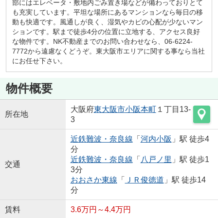
部にはエレベータ・敷地内ごみ置き場などが備わっておりとて
も充実しています。平坦な場所にあるマンションなら毎日の移
動も快適です。風通しが良く、湿気やカビの心配が少ないマン
ションです。駅まで徒歩4分の位置に立地する、アクセス良好
な物件です。NK不動産までのお問い合わせなら、06-6224-
7772から遠慮なくどうぞ。東大阪市エリアに関する事なら当社
にお任せ下さい。
物件概要
大阪府
東大阪市
小阪本町
１丁目13-
所在地
3
近鉄難波・奈良線
「
河内小阪
」駅 徒歩4
分
近鉄難波・奈良線
「
八戸ノ里
」駅 徒歩1
交通
3分
おおさか東線
「
ＪＲ俊徳道
」駅 徒歩14
分
賃料
3.6万円～4.4万円