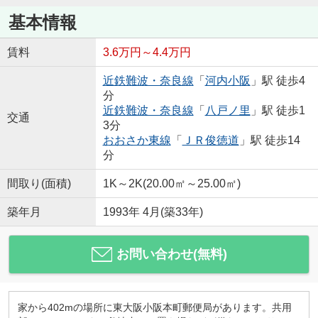
基本情報
賃料
3.6万円～4.4万円
近鉄難波・奈良線
「
河内小阪
」駅 徒歩4
分
近鉄難波・奈良線
「
八戸ノ里
」駅 徒歩1
交通
3分
おおさか東線
「
ＪＲ俊徳道
」駅 徒歩14
分
間取り(面積)
1K～2K(20.00㎡～25.00㎡)
築年月
1993年 4月(築33年)
お問い合わせ(無料)
家から402mの場所に東大阪小阪本町郵便局があります。共用