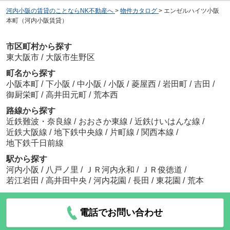
河内小阪の賃貸のことならNK不動産へ
>
物件カタログ
>
エンゼルハイツ小阪
本町（河内小阪賃貸）
市区町村から探す
東大阪市
/
大阪市生野区
町名から探す
小阪本町
/
下小阪
/
中小阪
/
小阪
/
菱屋西
/
岩田町
/
吉田
/
御厨栄町
/
高井田元町
/
荒本西
路線から探す
近鉄難波・奈良線
/
おおさか東線
/
近鉄けいはんな線
/
近鉄大阪線
/
地下鉄中央線
/
片町線
/
関西本線
/
地下鉄千日前線
駅から探す
河内小阪
/
八戸ノ里
/
ＪＲ河内永和
/
ＪＲ俊徳道
/
若江岩田
/
高井田中央
/
河内花園
/
長田
/
東花園
/
荒本
電話でお問い合わせ