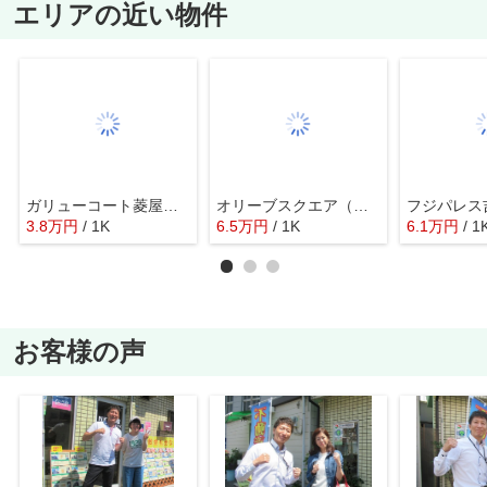
エリアの近い物件
ガリューコート菱屋西（長瀬賃貸）
オリーブスクエア（布施賃貸）
3.8
万
円
/ 1K
6.5
万
円
/ 1K
6.1
万
円
/ 1
お客様の声