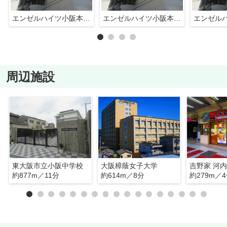
エンゼルハイツ小阪本町（河内小阪賃貸）
エンゼルハイツ小阪本町（河内小阪賃貸）
周辺施設
東大阪市立小阪中学校
大阪樟蔭女子大学
吉野家 河
約877m／11分
約614m／8分
約279m／