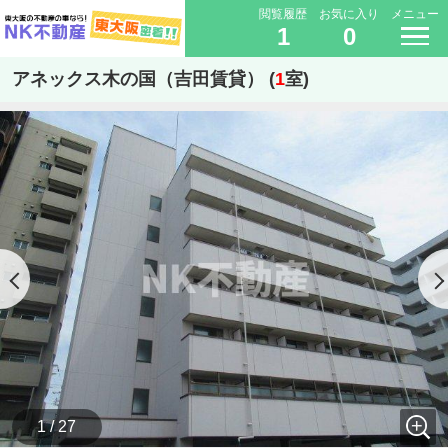
閲覧履歴
お気に入り
メニュー
1
0
アネックス木の国（吉田賃貸） (
1
室)
1 / 27