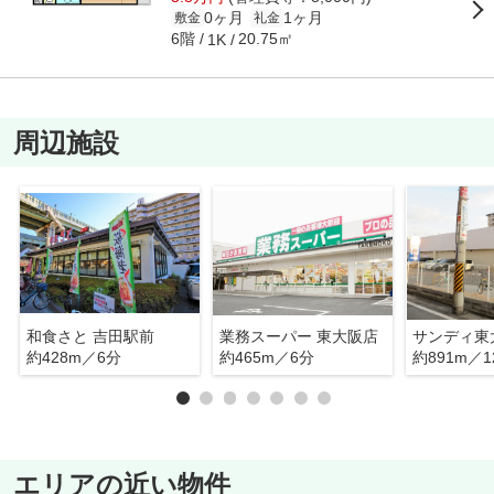
0ヶ月
1ヶ月
敷金
礼金
6階
20.75㎡
1K
周辺施設
和食さと 吉田駅前
業務スーパー 東大阪店
サンディ東
約428m／6分
約465m／6分
約891m／1
エリアの近い物件