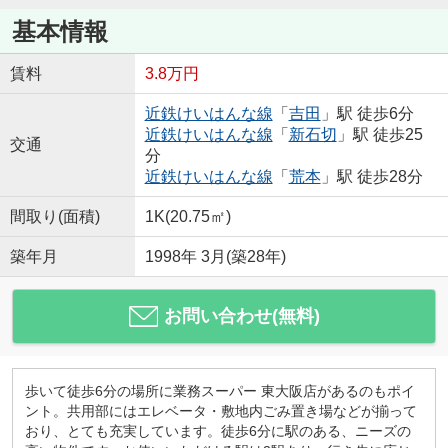
基本情報
賃料
3.8万円
近鉄けいはんな線
「
吉田
」駅 徒歩6分
近鉄けいはんな線
「
新石切
」駅 徒歩25
交通
分
近鉄けいはんな線
「
荒本
」駅 徒歩28分
間取り(面積)
1K(20.75㎡)
築年月
1998年 3月(築28年)
お問い合わせ(無料)
歩いて徒歩6分の場所に業務スーパー 東大阪店があるのもポイ
ント。共用部にはエレベータ・敷地内ごみ置き場などが揃って
おり、とても充実しています。徒歩6分に駅のある、ニーズの