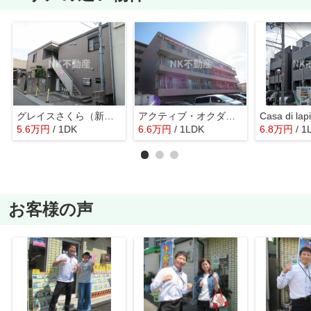
グレイスさくら（新石切賃貸）
アクティブ・オクダ（八戸ノ里賃貸）
5.6
万
円
/ 1DK
6.6
万
円
/ 1LDK
6.8
万
円
/ 1
お客様の声