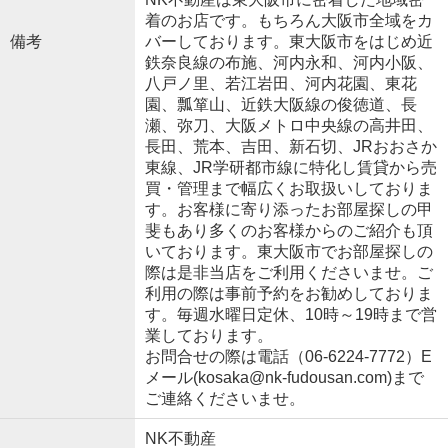
着のお店です。もちろん大阪市全域をカ
備考
バーしております。東大阪市をはじめ近
鉄奈良線の布施、河内永和、河内小阪、
八戸ノ里、若江岩田、河内花園、東花
園、瓢箪山、近鉄大阪線の俊徳道、長
瀬、弥刀、大阪メトロ中央線の高井田、
長田、荒本、吉田、新石切、JRおおさか
東線、JR学研都市線に特化し賃貸から売
買・管理まで幅広くお取扱いしておりま
す。お客様に寄り添ったお部屋探しの甲
斐もあり多くのお客様からのご紹介も頂
いております。東大阪市でお部屋探しの
際は是非当店をご利用くださいませ。ご
利用の際は事前予約をお勧めしておりま
す。毎週水曜日定休、10時～19時まで営
業しております。
お問合せの際は電話（06-6224-7772）E
メール(kosaka@nk-fudousan.com)まで
ご連絡くださいませ。
NK不動産