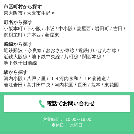
市区町村から探す
東大阪市
/
大阪市生野区
町名から探す
小阪本町
/
下小阪
/
小阪
/
中小阪
/
菱屋西
/
岩田町
/
吉田
/
御厨栄町
/
荒本西
/
菱屋東
路線から探す
近鉄難波・奈良線
/
おおさか東線
/
近鉄けいはんな線
/
近鉄大阪線
/
地下鉄中央線
/
片町線
/
関西本線
/
地下鉄千日前線
駅から探す
河内小阪
/
八戸ノ里
/
ＪＲ河内永和
/
ＪＲ俊徳道
/
若江岩田
/
高井田中央
/
河内花園
/
長田
/
荒本
/
東花園
電話でお問い合わせ
営業時間：
10:00～19:00
定休日：
水曜日