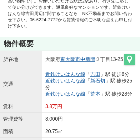
高い物件です。お使いいただける駅は2駅あり、行き先に応じ
て使い分けができます。通風良好なマンションです。近鉄けい
はんな線吉田周辺に関することなら、NK不動産までお問い合わ
せ下さい。06-6224-7772から賃貸情報のご不明な点をお申し付
け下さい。
物件概要
所在地
大阪府
東大阪市
中新開
２丁目13-25
近鉄けいはんな線
「
吉田
」駅 徒歩6分
近鉄けいはんな線
「
新石切
」駅 徒歩25
交通
分
近鉄けいはんな線
「
荒本
」駅 徒歩28分
賃料
3.8万円
管理費等
8,000円
面積
20.75㎡