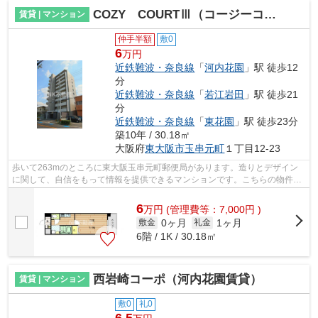
COZY COURTⅢ（コージーコートスリー）（河内花園賃貸）
賃貸 | マンション
仲手半額
敷0
6
万円
近鉄難波・奈良線
「
河内花園
」駅 徒歩12
分
近鉄難波・奈良線
「
若江岩田
」駅 徒歩21
分
近鉄難波・奈良線
「
東花園
」駅 徒歩23分
築10年 / 30.18㎡
大阪府
東大阪市
玉串元町
１丁目12-23
歩いて263mのところに東大阪玉串元町郵便局があります。造りとデザイン
に関して、自信をもって情報を提供できるマンションです。こちらの物件に
は自走式駐車場があります。道が平坦だ...
6
万
円
(管理費等：7,000円 )
0ヶ月
1ヶ月
敷金
礼金
6階 / 1K / 30.18㎡
西岩崎コーポ（河内花園賃貸）
賃貸 | マンション
敷0
礼0