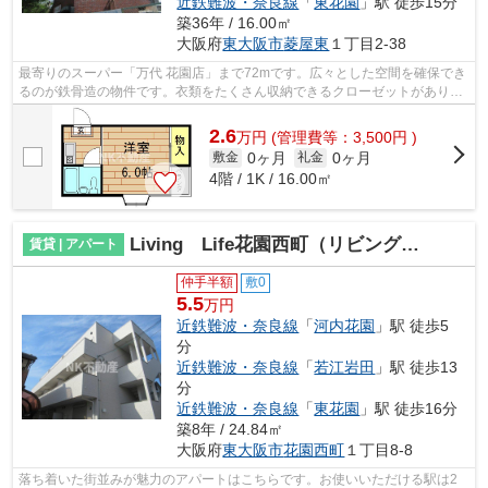
近鉄難波・奈良線
「
東花園
」駅 徒歩15分
築36年 / 16.00㎡
大阪府
東大阪市
菱屋東
１丁目2-38
最寄りのスーパー「万代 花園店」まで72mです。広々とした空間を確保でき
るのが鉄骨造の物件です。衣類をたくさん収納できるクローゼットがありま
す。お掃除も楽々な、フローリングが...
2.6
万
円
(管理費等：3,500円 )
0ヶ月
0ヶ月
敷金
礼金
4階 / 1K / 16.00㎡
Living Life花園西町（リビングライフ花園西町）（河内花園賃貸）
賃貸 | アパート
仲手半額
敷0
5.5
万円
近鉄難波・奈良線
「
河内花園
」駅 徒歩5
分
近鉄難波・奈良線
「
若江岩田
」駅 徒歩13
分
近鉄難波・奈良線
「
東花園
」駅 徒歩16分
築8年 / 24.84㎡
大阪府
東大阪市
花園西町
１丁目8-8
落ち着いた街並みが魅力のアパートはこちらです。お使いいただける駅は2