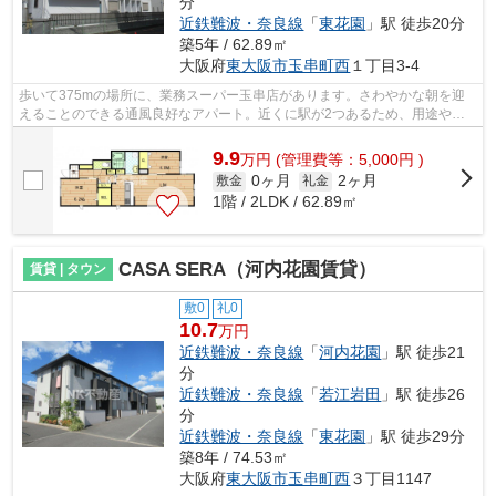
分
近鉄難波・奈良線
「
東花園
」駅 徒歩20分
築5年 / 62.89㎡
大阪府
東大阪市
玉串町西
１丁目3-4
歩いて375mの場所に、業務スーパー玉串店があります。さわやかな朝を迎
えることのできる通風良好なアパート。近くに駅が2つあるため、用途や行
き先によって経路を選べる物件です。こち...
9.9
万
円
(管理費等：5,000円 )
0ヶ月
2ヶ月
敷金
礼金
1階 / 2LDK / 62.89㎡
CASA SERA（河内花園賃貸）
賃貸 | タウン
敷0
礼0
10.7
万円
近鉄難波・奈良線
「
河内花園
」駅 徒歩21
分
近鉄難波・奈良線
「
若江岩田
」駅 徒歩26
分
近鉄難波・奈良線
「
東花園
」駅 徒歩29分
築8年 / 74.53㎡
大阪府
東大阪市
玉串町西
３丁目1147