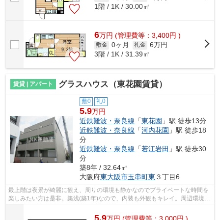
1階 / 1K / 30.00㎡
6
万
円
(管理費等：3,400円 )
0ヶ月
6万円
敷金
礼金
3階 / 1K / 31.39㎡
グラスハウス（東花園賃貸）
賃貸 | アパート
敷0
礼0
5.9
万円
近鉄難波・奈良線
「
東花園
」駅 徒歩13分
近鉄難波・奈良線
「
河内花園
」駅 徒歩18
分
近鉄難波・奈良線
「
若江岩田
」駅 徒歩30
分
築8年 / 32.64㎡
大阪府
東大阪市
玉串町東
３丁目6
最上階は夜景が綺麗に観え、周りの環境も静かなのでプライベートな時間を
楽しみたい方は是非。築浅(築1年)なので、内装も外観もキレイ。周辺環境が
整っていることの多い、充実のアパー...
5.9
万
円
(管理費等：3,000円 )