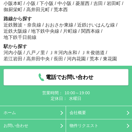
小阪本町
/
小阪
/
下小阪
/
中小阪
/
菱屋西
/
吉田
/
岩田町
/
御厨栄町
/
高井田元町
/
荒本西
路線から探す
近鉄難波・奈良線
/
おおさか東線
/
近鉄けいはんな線
/
近鉄大阪線
/
地下鉄中央線
/
片町線
/
関西本線
/
地下鉄千日前線
駅から探す
河内小阪
/
八戸ノ里
/
ＪＲ河内永和
/
ＪＲ俊徳道
/
若江岩田
/
高井田中央
/
長田
/
河内花園
/
荒本
/
東花園
電話でお問い合わせ
営業時間：
10:00～19:00
定休日：
水曜日
ホーム
会社概要
お問い合わせ
物件リクエスト