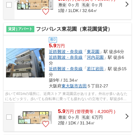
0ヶ月
0ヶ月
敷金
礼金
1階 / 1LDK / 32.64㎡
フジパレス東花園（東花園賃貸）
賃貸 | アパート
敷0
5.9
万円
近鉄難波・奈良線
「
東花園
」駅 徒歩6分
近鉄難波・奈良線
「
河内花園
」駅 徒歩6
分
近鉄難波・奈良線
「
若江岩田
」駅 徒歩15
分
築9年 / 31.34㎡
大阪府
東大阪市
吉田
５丁目2‐27
歩いて401mの場所に、近商ストア 東花園店があります。外出が多いあなた
にもピッタリ。歩いても自転車に乗っても疲れないの立地です。駅徒歩6分
に駅が立地する物件なので、電車を多く...
5.9
万
円
(管理費等：4,200円 )
0ヶ月
6万円
敷金
礼金
2階 / 1DK / 31.34㎡