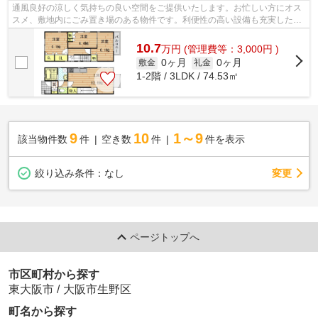
通風良好の涼しく気持ちの良い空間をご提供いたします。お忙しい方にオス
スメ、敷地内にごみ置き場のある物件です。利便性の高い設備も充実した、
高ニーズな2018年築の物件です。最上...
10.7
万
円
(管理費等：3,000円 )
0ヶ月
0ヶ月
敷金
礼金
1-2階 / 3LDK / 74.53㎡
9
10
1～9
該当物件数
件
空き数
件
件を表示
変更
絞り込み条件：
なし
ページトップへ
市区町村から探す
東大阪市
/
大阪市生野区
町名から探す