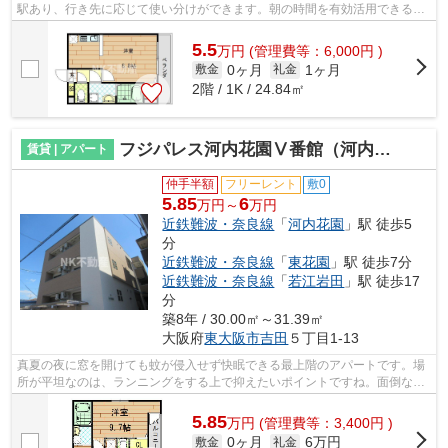
駅あり、行き先に応じて使い分けができます。朝の時間を有効活用できる敷
地内ごみ置き場のある物件です。駅まで...
5.5
万
円
(管理費等：6,000円 )
0ヶ月
1ヶ月
敷金
礼金
2階 / 1K / 24.84㎡
フジパレス河内花園Ⅴ番館（河内花園賃貸）
賃貸 | アパート
仲手半額
フリーレント
敷0
5.85
6
万円～
万円
近鉄難波・奈良線
「
河内花園
」駅 徒歩5
分
近鉄難波・奈良線
「
東花園
」駅 徒歩7分
近鉄難波・奈良線
「
若江岩田
」駅 徒歩17
分
築8年 / 30.00㎡～31.39㎡
大阪府
東大阪市
吉田
５丁目1-13
真夏の夜に窓を開けても蚊が侵入せず快眠できる最上階のアパートです。場
所が平坦なのは、ランニングをする上で抑えたいポイントですね。面倒なゴ
ミ捨ての負担を軽減させることができ...
5.85
万
円
(管理費等：3,400円 )
0ヶ月
6万円
敷金
礼金