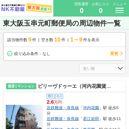
閲覧履歴
お気に入り
メニュー
0
0
東大阪玉串元町郵便局の周辺物件一覧
9
10
1～9
該当物件数
件
空き数
件
件を表示
変更
絞り込み条件：
なし
ビリーヴドゥーエ（河内花園賃貸）
賃貸 | マンション
敷0
礼0
2.6
万円
近鉄難波・奈良線
「
河内花園
」駅 徒歩5
分
近鉄難波・奈良線
「
若江岩田
」駅 徒歩11
分