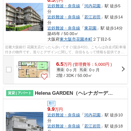
6.5
万円
近鉄難波・奈良線
「
河内花園
」駅 徒歩5
分
近鉄難波・奈良線
「
若江岩田
」駅 徒歩14
分
近鉄難波・奈良線
「
東花園
」駅 徒歩14分
築45年 / 50.00㎡
大阪府
東大阪市
花園本町
２丁目2-5
近畿大阪銀行 花園支店だったら歩いてすぐ(徒歩4分)。こちらは自走式駐車場
付きの物件です。造りとデザインに関して、自信をもって情報を提供できる
マンションです。敷地内にはキレイ...
6.5
万
円
(管理費等：5,000円 )
0ヶ月
0ヶ月
敷金
礼金
2階 / 3DK / 50.00㎡
Helena GARDEN（ヘレナガーデン） 玉串町西Ⅲ（河内花園賃貸）
賃貸 | アパート
敷0
9.9
万円
近鉄難波・奈良線
「
河内花園
」駅 徒歩10
分
近鉄難波・奈良線
「
若江岩田
」駅 徒歩18