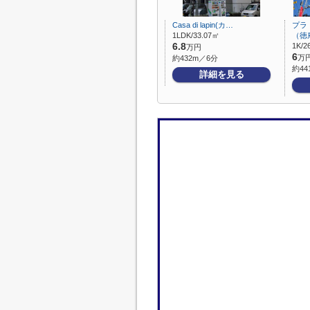
Casa di lapin(カ…
プラ
1LDK/33.07㎡
（徳
6.8
1K/2
万円
6
万
約432m／6分
約44
詳細を見る