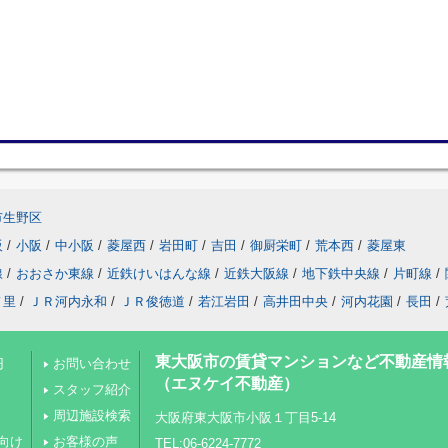
市生野区
阪
/
小阪
/
中小阪
/
菱屋西
/
岩田町
/
吉田
/
御厨栄町
/
荒本西
/
菱屋東
線
/
おおさか東線
/
近鉄けいはんな線
/
近鉄大阪線
/
地下鉄中央線
/
片町線
/
ノ里
/
ＪＲ河内永和
/
ＪＲ俊徳道
/
若江岩田
/
高井田中央
/
河内花園
/
長田
/
東大阪市の賃貸マンションなど不動産情
円
お問い合わせ
（エヌケイ不動産）
スタッフ紹介
周辺施設検索
大阪府東大阪市小阪１丁目5-14
向け
お客様の声
TEL:06-6224-7772