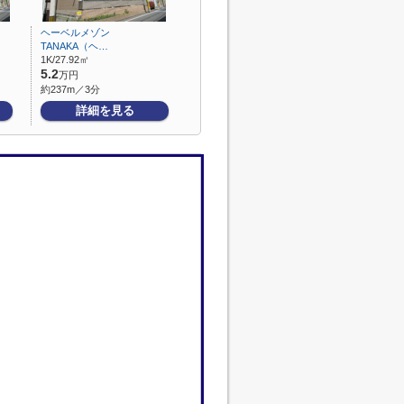
ヘーベルメゾン
TANAKA（ヘ…
1K/27.92㎡
5.2
万円
約237m／3分
詳細を見る