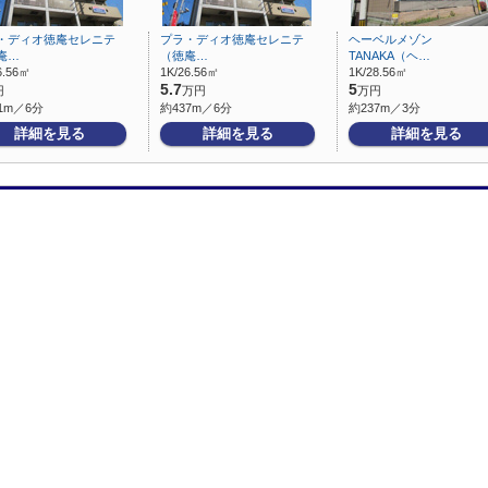
・ディオ徳庵セレニテ
プラ・ディオ徳庵セレニテ
ヘーベルメゾン
庵…
（徳庵…
TANAKA（ヘ…
6.56㎡
1K/26.56㎡
1K/28.56㎡
5.7
5
円
万円
万円
1m／6分
約437m／6分
約237m／3分
詳細を見る
詳細を見る
詳細を見る