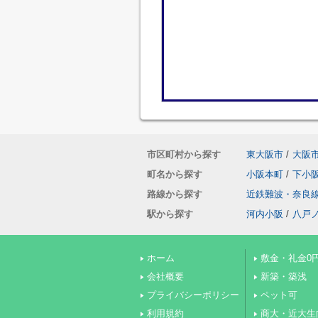
市区町村から探す
東大阪市
/
大阪
町名から探す
小阪本町
/
下小
路線から探す
近鉄難波・奈良
駅から探す
河内小阪
/
八戸
ホーム
敷金・礼金0
会社概要
新築・築浅
プライバシーポリシー
ペット可
利用規約
商大・近大生