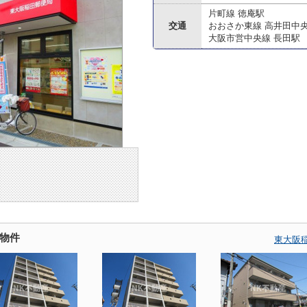
片町線 徳庵駅
交通
おおさか東線 高井田中
大阪市営中央線 長田駅
物件
東大阪