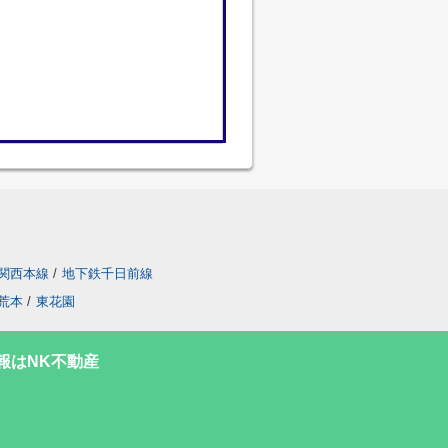
関西本線
/
地下鉄千日前線
荒本
/
東花園
報はNK不動産