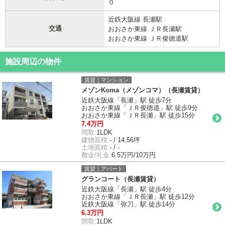
０
近鉄大阪線 長瀬駅
交通
おおさか東線 ＪＲ長瀬駅
おおさか東線 ＪＲ俊徳道駅
施設周辺の物件
賃貸｜マンション
メゾンKoma（メゾンコマ）（長瀬賃貸）
近鉄大阪線「長瀬」駅 徒歩7分
おおさか東線「ＪＲ俊徳道」駅 徒歩9分
おおさか東線「ＪＲ長瀬」駅 徒歩15分
7.4万円
間取:
1LDK
建物面積:
- / 14.56坪
土地面積:
- / -
敷金/礼金:
6.5万円/10万円
賃貸｜アパート
グランコート（長瀬賃貸）
近鉄大阪線「長瀬」駅 徒歩4分
おおさか東線「ＪＲ長瀬」駅 徒歩12分
近鉄大阪線「弥刀」駅 徒歩14分
6.3万円
間取:
1LDK