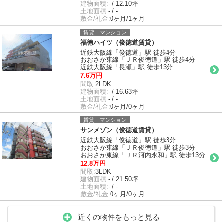
建物面積:
- / 12.10坪
土地面積:
- / -
敷金/礼金:
0ヶ月/1ヶ月
賃貸｜マンション
福徳ハイツ（俊徳道賃貸）
近鉄大阪線「俊徳道」駅 徒歩4分
おおさか東線「ＪＲ俊徳道」駅 徒歩4分
近鉄大阪線「長瀬」駅 徒歩13分
7.6万円
間取:
2LDK
建物面積:
- / 16.63坪
土地面積:
- / -
敷金/礼金:
0ヶ月/0ヶ月
賃貸｜マンション
サンメゾン（俊徳道賃貸）
近鉄大阪線「俊徳道」駅 徒歩3分
おおさか東線「ＪＲ俊徳道」駅 徒歩3分
おおさか東線「ＪＲ河内永和」駅 徒歩13分
12.8万円
間取:
3LDK
建物面積:
- / 21.50坪
土地面積:
- / -
敷金/礼金:
0ヶ月/0ヶ月
近くの物件をもっと見る