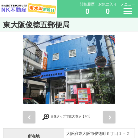
閲覧履歴
お気に入り
メニュー
0
0
東大阪俊徳五郵便局
前
次
画像タップで拡大表示【
1
/1】
大阪府東大阪市俊徳町５丁目１－２
所在地