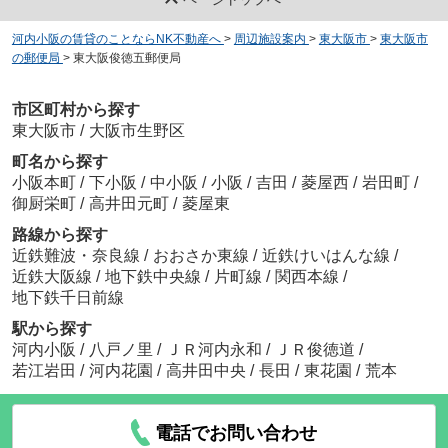
河内小阪の賃貸のことならNK不動産へ
>
周辺施設案内
>
東大阪市
>
東大阪市
の郵便局
>
東大阪俊徳五郵便局
市区町村から探す
東大阪市
/
大阪市生野区
町名から探す
小阪本町
/
下小阪
/
中小阪
/
小阪
/
吉田
/
菱屋西
/
岩田町
/
御厨栄町
/
高井田元町
/
菱屋東
路線から探す
近鉄難波・奈良線
/
おおさか東線
/
近鉄けいはんな線
/
近鉄大阪線
/
地下鉄中央線
/
片町線
/
関西本線
/
地下鉄千日前線
駅から探す
河内小阪
/
八戸ノ里
/
ＪＲ河内永和
/
ＪＲ俊徳道
/
若江岩田
/
河内花園
/
高井田中央
/
長田
/
東花園
/
荒本
電話でお問い合わせ