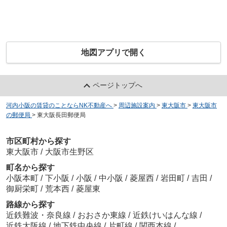
地図アプリで開く
ページトップへ
河内小阪の賃貸のことならNK不動産へ
>
周辺施設案内
>
東大阪市
>
東大阪市
の郵便局
>
東大阪長田郵便局
市区町村から探す
東大阪市
/
大阪市生野区
町名から探す
小阪本町
/
下小阪
/
小阪
/
中小阪
/
菱屋西
/
岩田町
/
吉田
/
御厨栄町
/
荒本西
/
菱屋東
路線から探す
近鉄難波・奈良線
/
おおさか東線
/
近鉄けいはんな線
/
近鉄大阪線
/
地下鉄中央線
/
片町線
/
関西本線
/