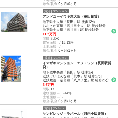
敷金/礼金:
0ヶ月/0ヶ月
賃貸｜マンション
アンドユーイワキ東大阪（長田賃貸）
地下鉄中央線「長田」駅 徒歩12分
おおさか東線「高井田中央」駅 徒歩15分
地下鉄中央線「高井田」駅 徒歩15分
11.5万円
間取:
3LDK
建物面積:
- / 19.13坪
土地面積:
- / -
敷金/礼金:
0ヶ月/1ヶ月
賃貸｜マンション
イマザキマンション エヌ・ワン（長田駅賃
貸）
地下鉄中央線「長田」駅 徒歩1分
近鉄けいはんな線「荒本」駅 徒歩17分
近鉄難波・奈良線「八戸ノ里」駅 徒歩26分
3.6万円
間取:
1K
建物面積:
- / 5.44坪
土地面積:
- / -
敷金/礼金:
0ヶ月/1ヶ月
賃貸｜アパート
サンビレッジ・ラポール（河内小阪賃貸）