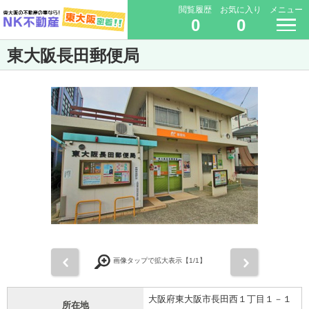
閲覧履歴
お気に入り
メニュー
0
0
東大阪長田郵便局
前
次
画像タップで拡大表示【
1
/1】
大阪府東大阪市長田西１丁目１－１
所在地