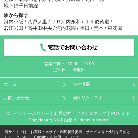
地下鉄千日前線
駅から探す
河内小阪
/
八戸ノ里
/
ＪＲ河内永和
/
ＪＲ俊徳道
/
若江岩田
/
高井田中央
/
河内花園
/
長田
/
荒本
/
東花園
電話でお問い合わせ
営業時間：
10:00～19:00
定休日：
水曜日
ホーム
会社概要
お問い合わせ
物件リクエスト
プライバシーポリシー
利用規約
アクセスマップ
PCサイト
Copyright(c) NK不動産 All rights reserved.
当サイトでは、お客様の当サイト利用状況把握、サービス向上検討を目的と
して、クッキー（Cookie）を使用しています。