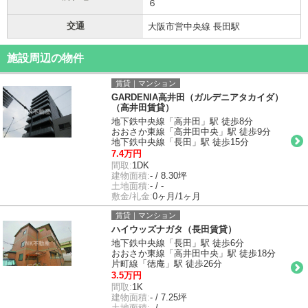
６
交通
大阪市営中央線 長田駅
施設周辺の物件
賃貸｜マンション
GARDENIA高井田（ガルデニアタカイダ）
（高井田賃貸）
地下鉄中央線「高井田」駅 徒歩8分
おおさか東線「高井田中央」駅 徒歩9分
地下鉄中央線「長田」駅 徒歩15分
7.4万円
間取:
1DK
建物面積:
- / 8.30坪
土地面積:
- / -
敷金/礼金:
0ヶ月/1ヶ月
賃貸｜マンション
ハイウッズナガタ（長田賃貸）
地下鉄中央線「長田」駅 徒歩6分
おおさか東線「高井田中央」駅 徒歩18分
片町線「徳庵」駅 徒歩26分
3.5万円
間取:
1K
建物面積:
- / 7.25坪
土地面積:
- / -