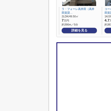
ラ・フォーレ高井田（高井
コー
田賃貸…
田賃
2LDK/49.50㎡
1K/2
7
4.7
万円
約390m／5分
約38
詳細を見る