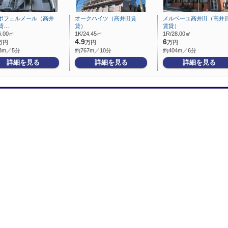
ポフェルメール（高井
オークハイツ（高井田賃
メルベーユ高井田（高井
貸…
貸）
賃貸）
6.00㎡
1K/24.45㎡
1R/28.00㎡
4.9
6
万円
万円
万円
3m／5分
約767m／10分
約404m／6分
詳細を見る
詳細を見る
詳細を見る