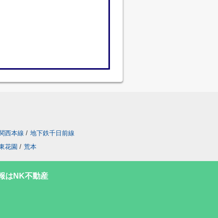
関西本線
/
地下鉄千日前線
東花園
/
荒本
報はNK不動産