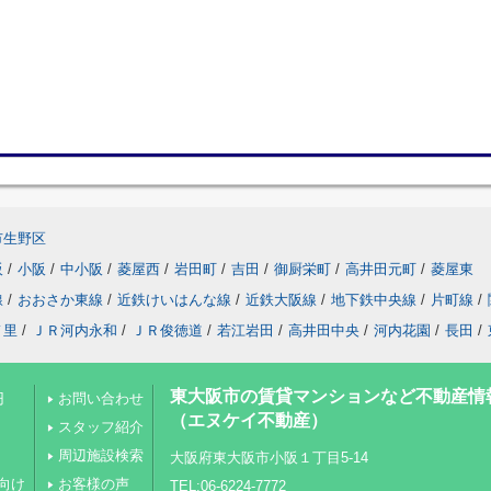
市生野区
阪
/
小阪
/
中小阪
/
菱屋西
/
岩田町
/
吉田
/
御厨栄町
/
高井田元町
/
菱屋東
線
/
おおさか東線
/
近鉄けいはんな線
/
近鉄大阪線
/
地下鉄中央線
/
片町線
/
ノ里
/
ＪＲ河内永和
/
ＪＲ俊徳道
/
若江岩田
/
高井田中央
/
河内花園
/
長田
/
東大阪市の賃貸マンションなど不動産情
円
お問い合わせ
（エヌケイ不動産）
スタッフ紹介
周辺施設検索
大阪府東大阪市小阪１丁目5-14
向け
お客様の声
TEL:06-6224-7772