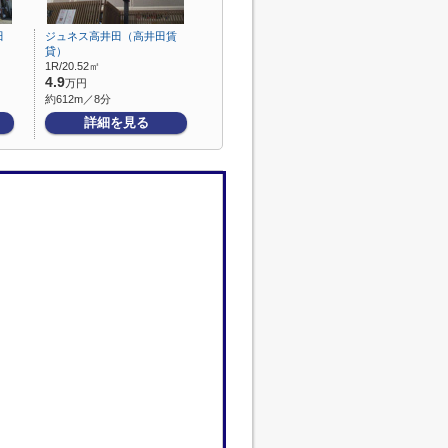
田
ジュネス高井田（高井田賃
貸）
1R/20.52㎡
4.9
万円
約612m／8分
詳細を見る