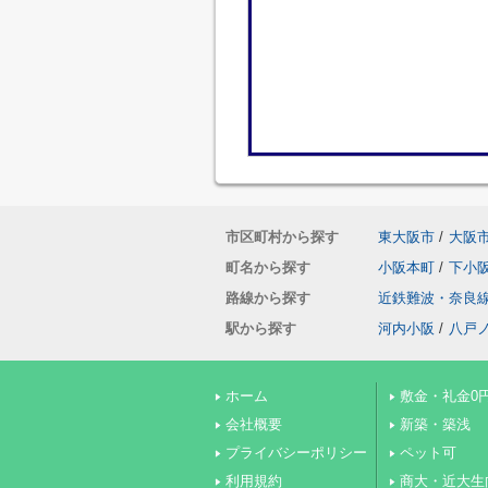
市区町村から探す
東大阪市
/
大阪
町名から探す
小阪本町
/
下小
路線から探す
近鉄難波・奈良
駅から探す
河内小阪
/
八戸
ホーム
敷金・礼金0
会社概要
新築・築浅
プライバシーポリシー
ペット可
利用規約
商大・近大生