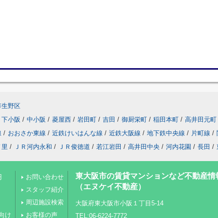
市生野区
下小阪
/
中小阪
/
菱屋西
/
岩田町
/
吉田
/
御厨栄町
/
稲田本町
/
高井田元町
線
/
おおさか東線
/
近鉄けいはんな線
/
近鉄大阪線
/
地下鉄中央線
/
片町線
/
ノ里
/
ＪＲ河内永和
/
ＪＲ俊徳道
/
若江岩田
/
高井田中央
/
河内花園
/
長田
/
東大阪市の賃貸マンションなど不動産情
円
お問い合わせ
（エヌケイ不動産）
スタッフ紹介
周辺施設検索
大阪府東大阪市小阪１丁目5-14
向け
お客様の声
TEL:06-6224-7772