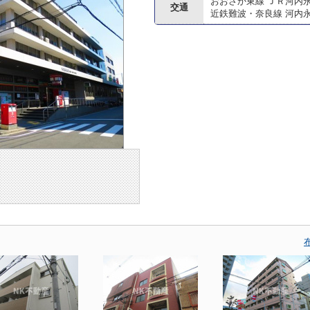
おおさか東線 ＪＲ河内
交通
近鉄難波・奈良線 河内