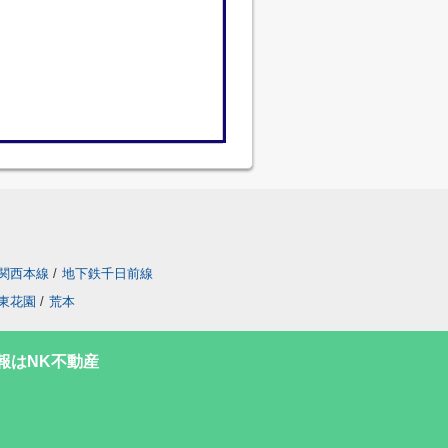
関西本線
/
地下鉄千日前線
東花園
/
荒本
報はNK不動産