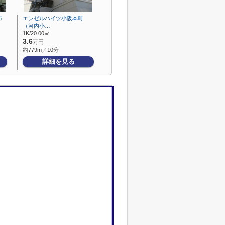
布
エンゼルハイツ小阪本町
（河内小…
1K/20.00㎡
3.6
万円
約779m／10分
詳細を見る