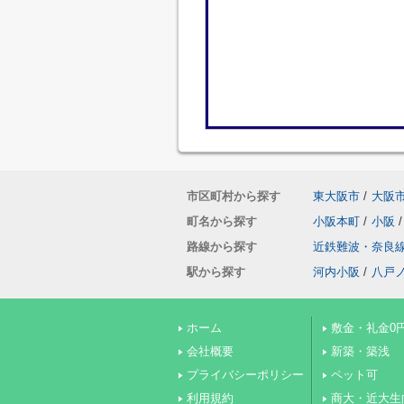
市区町村から探す
東大阪市
/
大阪
町名から探す
小阪本町
/
小阪
/
路線から探す
近鉄難波・奈良
駅から探す
河内小阪
/
八戸
ホーム
敷金・礼金0
会社概要
新築・築浅
プライバシーポリシー
ペット可
利用規約
商大・近大生