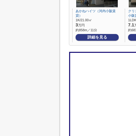
あかねハイツ（河内小阪賃
クリ
貸）
小阪
1K/21.00㎡
1LDK
3
7.1
万円
約858m／11分
約68
詳細を見る