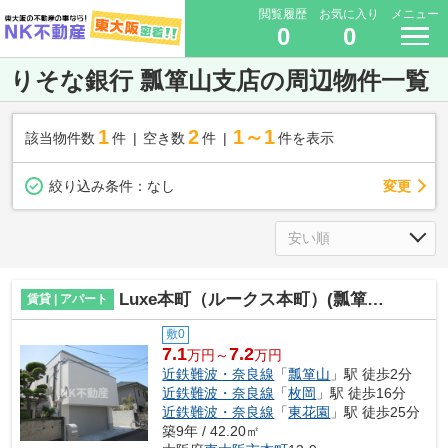
閲覧履歴
お気に入り
メニュー
0
0
りそな銀行 瓢箪山支店の周辺物件一覧
1
2
1～1
該当物件数
件
空き数
件
件を表示
変更
絞り込み条件：
なし
Luxe本町（ルークス本町）(瓢箪山賃貸）
賃貸 | アパート
敷0
7.1
7.2
万円～
万円
近鉄難波・奈良線
「
瓢箪山
」駅 徒歩2分
近鉄難波・奈良線
「
枚岡
」駅 徒歩16分
近鉄難波・奈良線
「
東花園
」駅 徒歩25分
築9年 / 42.20㎡