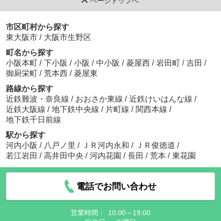
ページトップへ
市区町村から探す
東大阪市
/
大阪市生野区
町名から探す
小阪本町
/
下小阪
/
小阪
/
中小阪
/
菱屋西
/
岩田町
/
吉田
/
御厨栄町
/
荒本西
/
菱屋東
路線から探す
近鉄難波・奈良線
/
おおさか東線
/
近鉄けいはんな線
/
近鉄大阪線
/
地下鉄中央線
/
片町線
/
関西本線
/
地下鉄千日前線
駅から探す
河内小阪
/
八戸ノ里
/
ＪＲ河内永和
/
ＪＲ俊徳道
/
若江岩田
/
高井田中央
/
河内花園
/
長田
/
荒本
/
東花園
電話でお問い合わせ
営業時間：
10:00～19:00