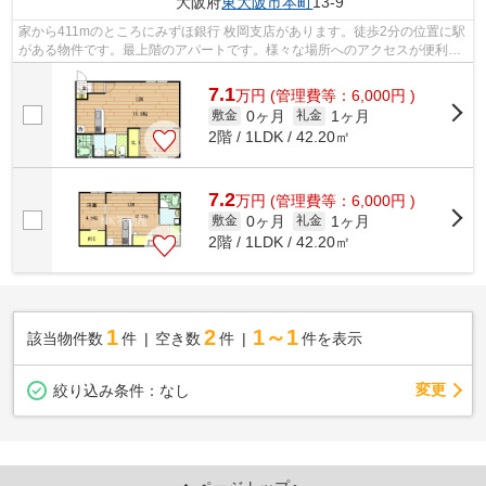
大阪府
東大阪市
本町
13-9
家から411mのところにみずほ銀行 枚岡支店があります。徒歩2分の位置に駅
がある物件です。最上階のアパートです。様々な場所へのアクセスが便利に
なる、2駅利用可能なアパートです。NK...
7.1
万
円
(管理費等：6,000円 )
0ヶ月
1ヶ月
敷金
礼金
2階 / 1LDK / 42.20㎡
7.2
万
円
(管理費等：6,000円 )
0ヶ月
1ヶ月
敷金
礼金
2階 / 1LDK / 42.20㎡
1
2
1～1
該当物件数
件
空き数
件
件を表示
変更
絞り込み条件：
なし