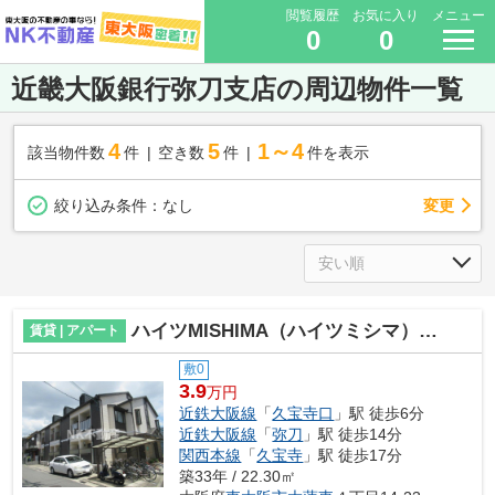
閲覧履歴
お気に入り
メニュー
0
0
近畿大阪銀行弥刀支店の周辺物件一覧
4
5
1～4
該当物件数
件
空き数
件
件を表示
変更
絞り込み条件：
なし
ハイツMISHIMA（ハイツミシマ）（久宝寺口賃貸）
賃貸 | アパート
敷0
3.9
万円
近鉄大阪線
「
久宝寺口
」駅 徒歩6分
近鉄大阪線
「
弥刀
」駅 徒歩14分
関西本線
「
久宝寺
」駅 徒歩17分
築33年 / 22.30㎡