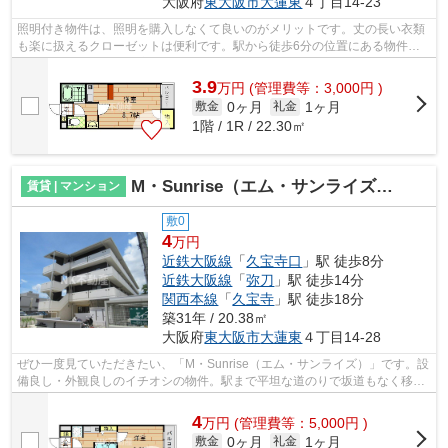
大阪府
東大阪市
大蓮東
４丁目14-23
照明付き物件は、照明を購入しなくて良いのがメリットです。丈の長い衣類
も楽に扱えるクローゼットは便利です。駅から徒歩6分の位置にある物件な
ので、電車の利用も快適です。バルコニ...
3.9
万
円
(管理費等：3,000円 )
0ヶ月
1ヶ月
敷金
礼金
1階 / 1R / 22.30㎡
M・Sunrise（エム・サンライズ）（久宝寺口賃貸）
賃貸 | マンション
敷0
4
万円
近鉄大阪線
「
久宝寺口
」駅 徒歩8分
近鉄大阪線
「
弥刀
」駅 徒歩14分
関西本線
「
久宝寺
」駅 徒歩18分
築31年 / 20.38㎡
大阪府
東大阪市
大蓮東
４丁目14-28
ぜひ一度見ていただきたい、「M・Sunrise（エム・サンライズ）」です。設
備良し・外観良しのイチオシの物件。駅まで平坦な道のりで坂道もなく移動
しやすくなっています。こちらの物件...
4
万
円
(管理費等：5,000円 )
0ヶ月
1ヶ月
敷金
礼金