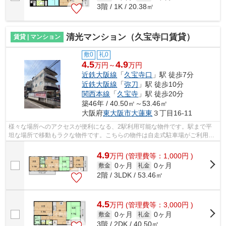
3階 / 1K / 20.38㎡
清光マンション（久宝寺口賃貸）
賃貸 | マンション
敷0
礼0
4.5
4.9
万円～
万円
近鉄大阪線
「
久宝寺口
」駅 徒歩7分
近鉄大阪線
「
弥刀
」駅 徒歩10分
関西本線
「
久宝寺
」駅 徒歩20分
築46年 / 40.50㎡～53.46㎡
大阪府
東大阪市
大蓮東
３丁目16-11
様々な場所へのアクセスが便利になる、2駅利用可能な物件です。駅まで平
坦な場所で移動もラクな物件です。こちらの物件は自走式駐車場がご利用い
ただけます。好評の駅近物件となってお...
4.9
万
円
(管理費等：1,000円 )
0ヶ月
0ヶ月
敷金
礼金
2階 / 3LDK / 53.46㎡
4.5
万
円
(管理費等：3,000円 )
0ヶ月
0ヶ月
敷金
礼金
3階 / 2DK / 40.50㎡