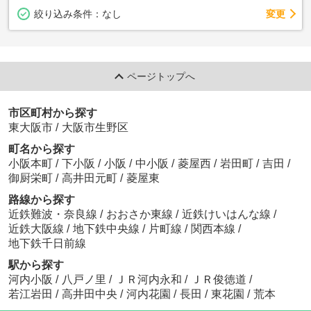
変更
絞り込み条件：
なし
ページトップへ
市区町村から探す
東大阪市
/
大阪市生野区
町名から探す
小阪本町
/
下小阪
/
小阪
/
中小阪
/
菱屋西
/
岩田町
/
吉田
/
御厨栄町
/
高井田元町
/
菱屋東
路線から探す
近鉄難波・奈良線
/
おおさか東線
/
近鉄けいはんな線
/
近鉄大阪線
/
地下鉄中央線
/
片町線
/
関西本線
/
地下鉄千日前線
駅から探す
河内小阪
/
八戸ノ里
/
ＪＲ河内永和
/
ＪＲ俊徳道
/
若江岩田
/
高井田中央
/
河内花園
/
長田
/
東花園
/
荒本