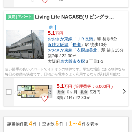
Living Life NAGASE(リビングライフ長瀬）（長瀬賃貸）
賃貸 | アパート
敷0
5.1
万円
おおさか東線
「
ＪＲ長瀬
」駅 徒歩8分
近鉄大阪線
「
長瀬
」駅 徒歩13分
おおさか東線
「
衣摺加美北
」駅 徒歩15分
築7年 / 22.30㎡
大阪府
東大阪市
衣摺
３丁目1-3
使い勝手の良いアパートでイチオシの物件です。平坦な場所にある物件なら
毎日の移動も快適です。日頃から電車をよく利用するなら2駅利用可能な物
件はいかがでしょうか。2019年築のコチ...
5.1
万
円
(管理費等：6,000円 )
0ヶ月
5万円
敷金
礼金
3階 / 1R / 22.30㎡
4
5
1～4
該当物件数
件
空き数
件
件を表示