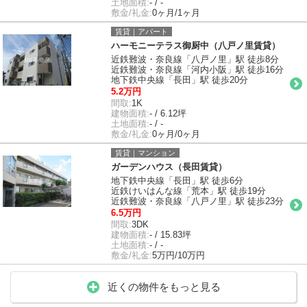
土地面積:
- / -
敷金/礼金:
0ヶ月/1ヶ月
賃貸｜アパート
ハーモニーテラス御厨中（八戸ノ里賃貸）
近鉄難波・奈良線「八戸ノ里」駅 徒歩8分
近鉄難波・奈良線「河内小阪」駅 徒歩16分
地下鉄中央線「長田」駅 徒歩20分
5.2万円
間取:
1K
建物面積:
- / 6.12坪
土地面積:
- / -
敷金/礼金:
0ヶ月/0ヶ月
賃貸｜マンション
ガーデンハウス（長田賃貸）
地下鉄中央線「長田」駅 徒歩6分
近鉄けいはんな線「荒本」駅 徒歩19分
近鉄難波・奈良線「八戸ノ里」駅 徒歩23分
6.5万円
間取:
3DK
建物面積:
- / 15.83坪
土地面積:
- / -
敷金/礼金:
5万円/10万円
近くの物件をもっと見る