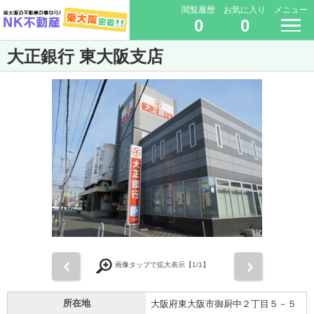
閲覧履歴
お気に入り
メニュー
0
0
大正銀行 東大阪支店
前
次
画像タップで拡大表示【
1
/1】
所在地
大阪府東大阪市御厨中２丁目５－５