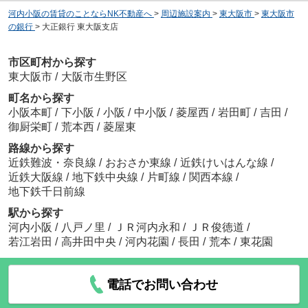
河内小阪の賃貸のことならNK不動産へ
>
周辺施設案内
>
東大阪市
>
東大阪市
の銀行
>
大正銀行 東大阪支店
市区町村から探す
東大阪市
/
大阪市生野区
町名から探す
小阪本町
/
下小阪
/
小阪
/
中小阪
/
菱屋西
/
岩田町
/
吉田
/
御厨栄町
/
荒本西
/
菱屋東
路線から探す
近鉄難波・奈良線
/
おおさか東線
/
近鉄けいはんな線
/
近鉄大阪線
/
地下鉄中央線
/
片町線
/
関西本線
/
地下鉄千日前線
駅から探す
河内小阪
/
八戸ノ里
/
ＪＲ河内永和
/
ＪＲ俊徳道
/
若江岩田
/
高井田中央
/
河内花園
/
長田
/
荒本
/
東花園
電話でお問い合わせ