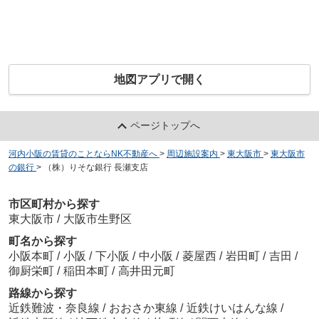
地図アプリで開く
ページトップへ
河内小阪の賃貸のことならNK不動産へ
>
周辺施設案内
>
東大阪市
>
東大阪市
の銀行
>
（株）りそな銀行 長瀬支店
市区町村から探す
東大阪市
/
大阪市生野区
町名から探す
小阪本町
/
小阪
/
下小阪
/
中小阪
/
菱屋西
/
岩田町
/
吉田
/
御厨栄町
/
稲田本町
/
高井田元町
路線から探す
近鉄難波・奈良線
/
おおさか東線
/
近鉄けいはんな線
/