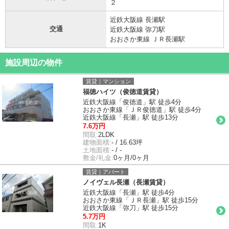
２
近鉄大阪線 長瀬駅
交通
近鉄大阪線 弥刀駅
おおさか東線 ＪＲ長瀬駅
施設周辺の物件
賃貸｜マンション
福徳ハイツ（俊徳道賃貸）
近鉄大阪線「俊徳道」駅 徒歩4分
おおさか東線「ＪＲ俊徳道」駅 徒歩4分
近鉄大阪線「長瀬」駅 徒歩13分
7.6万円
間取:
2LDK
建物面積:
- / 16.63坪
土地面積:
- / -
敷金/礼金:
0ヶ月/0ヶ月
賃貸｜アパート
ノイヴェル長瀬（長瀬賃貸）
近鉄大阪線「長瀬」駅 徒歩4分
おおさか東線「ＪＲ長瀬」駅 徒歩15分
近鉄大阪線「弥刀」駅 徒歩15分
5.7万円
間取:
1K