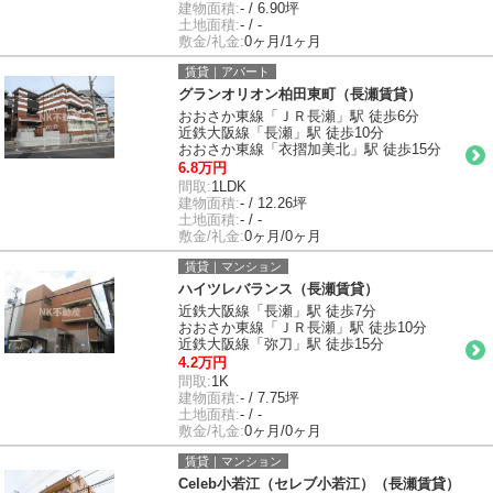
建物面積:
- / 6.90坪
土地面積:
- / -
敷金/礼金:
0ヶ月/1ヶ月
賃貸｜アパート
グランオリオン柏田東町（長瀬賃貸）
おおさか東線「ＪＲ長瀬」駅 徒歩6分
近鉄大阪線「長瀬」駅 徒歩10分
おおさか東線「衣摺加美北」駅 徒歩15分
6.8万円
間取:
1LDK
建物面積:
- / 12.26坪
土地面積:
- / -
敷金/礼金:
0ヶ月/0ヶ月
賃貸｜マンション
ハイツレバランス（長瀬賃貸）
近鉄大阪線「長瀬」駅 徒歩7分
おおさか東線「ＪＲ長瀬」駅 徒歩10分
近鉄大阪線「弥刀」駅 徒歩15分
4.2万円
間取:
1K
建物面積:
- / 7.75坪
土地面積:
- / -
敷金/礼金:
0ヶ月/0ヶ月
賃貸｜マンション
Celeb小若江（セレブ小若江）（長瀬賃貸）