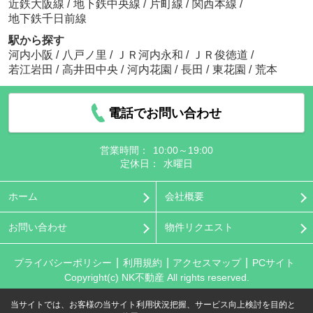
近鉄大阪線
/
地下鉄中央線
/
片町線
/
関西本線
/
地下鉄千日前線
駅から探す
河内小阪
/
八戸ノ里
/
ＪＲ河内永和
/
ＪＲ俊徳道
/
若江岩田
/
高井田中央
/
河内花園
/
長田
/
東花園
/
荒本
電話でお問い合わせ
営業時間：
10:00～19:00
定休日：
水曜日
ホーム
会社概要
お問い合わせ
物件リクエスト
プライバシーポリシー
利用規約
アクセスマップ
PCサイト
Copyright(c) NK不動産 All rights reserved.
当サイトでは、お客様の当サイト利用状況把握、サービス向上検討を目的と