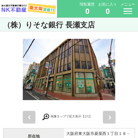
閲覧履歴
お気に入り
メニュー
0
0
（株）りそな銀行 長瀬支店
前
次
画像タップで拡大表示【
1
/1】
大阪府東大阪市菱屋西１丁目１８－
所在地