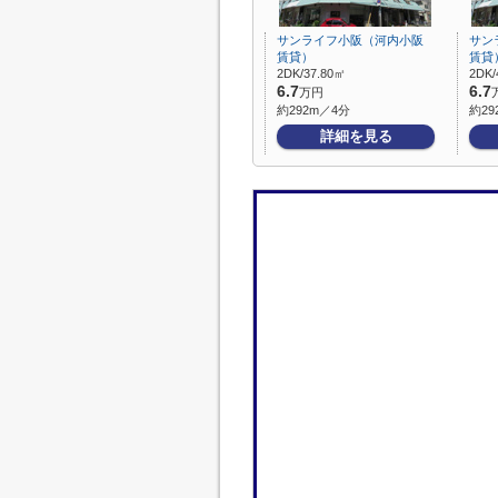
サンライフ小阪（河内小阪
サン
賃貸）
賃貸
2DK/37.80㎡
2DK/
6.7
6.7
万円
約292m／4分
約29
詳細を見る