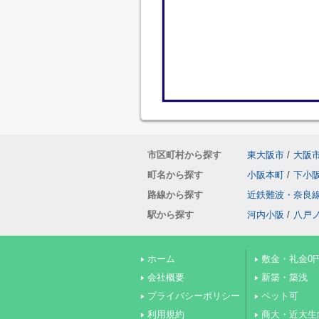
市区町村から探す
東大阪市
/
大阪
町名から探す
小阪本町
/
下小
路線から探す
近鉄難波・奈良
駅から探す
河内小阪
/
八戸
ホーム
敷金・礼金0
会社概要
新築・築浅
プライバシーポリシー
ペット可
利用規約
商大・近大生