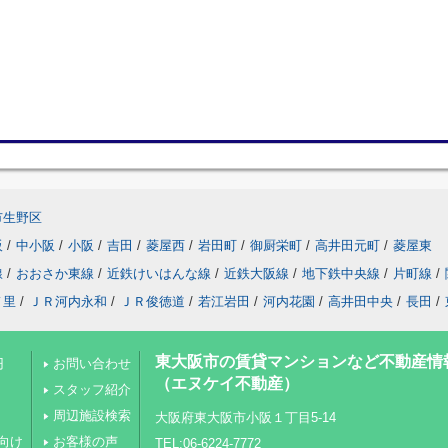
市生野区
阪
/
中小阪
/
小阪
/
吉田
/
菱屋西
/
岩田町
/
御厨栄町
/
高井田元町
/
菱屋東
線
/
おおさか東線
/
近鉄けいはんな線
/
近鉄大阪線
/
地下鉄中央線
/
片町線
/
ノ里
/
ＪＲ河内永和
/
ＪＲ俊徳道
/
若江岩田
/
河内花園
/
高井田中央
/
長田
/
東大阪市の賃貸マンションなど不動産情
円
お問い合わせ
（エヌケイ不動産）
スタッフ紹介
周辺施設検索
大阪府東大阪市小阪１丁目5-14
向け
お客様の声
TEL:06-6224-7772