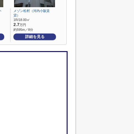
小
メゾン松村（河内小阪賃
貸）
1R/18.00㎡
2.7
万円
約595m／8分
詳細を見る