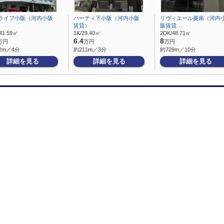
ライフ小阪（河内小阪
ハーティ下小阪（河内小阪
リヴィエール菱南（河内
）
賃貸）
阪賃貸…
41.59㎡
1K/29.40㎡
2DK/48.71㎡
6.4
8
万円
万円
万円
2m／4分
約211m／3分
約729m／10分
詳細を見る
詳細を見る
詳細を見る