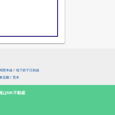
関西本線
/
地下鉄千日前線
東花園
/
荒本
報はNK不動産