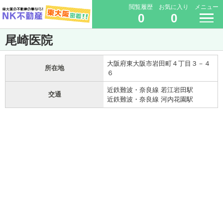
閲覧履歴
お気に入り
メニュー
0
0
尾崎医院
大阪府東大阪市岩田町４丁目３－４
所在地
６
近鉄難波・奈良線 若江岩田駅
交通
近鉄難波・奈良線 河内花園駅