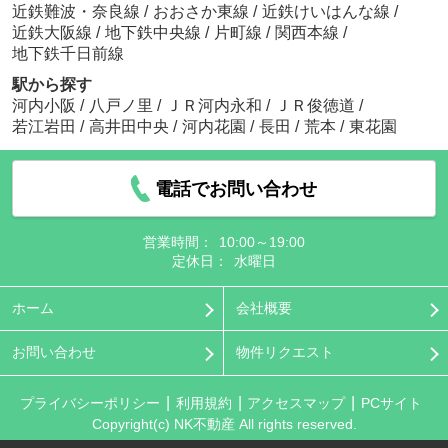
近鉄難波・奈良線
/
おおさか東線
/
近鉄けいはんな線
/
近鉄大阪線
/
地下鉄中央線
/
片町線
/
関西本線
/
地下鉄千日前線
駅から探す
河内小阪
/
八戸ノ里
/
ＪＲ河内永和
/
ＪＲ俊徳道
/
若江岩田
/
高井田中央
/
河内花園
/
長田
/
荒本
/
東花園
電話でお問い合わせ
営業時間：
10:00～19:00
定休日：
水曜日
ホーム
会社概要
お問い合わせ
物件リクエスト
プライバシーポリシー
利用規約
アクセスマップ
PCサイト
Copyright(c) NK不動産 All rights reserved.