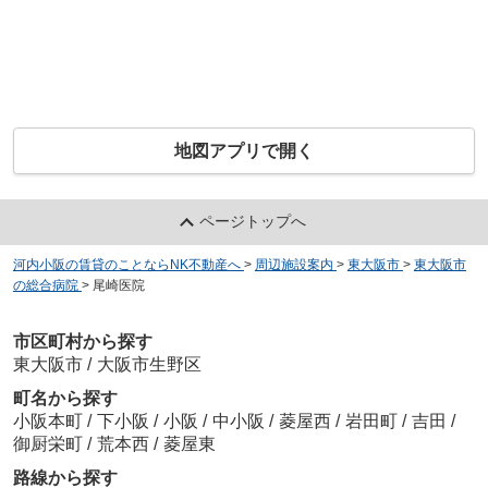
地図アプリで開く
ページトップへ
河内小阪の賃貸のことならNK不動産へ
>
周辺施設案内
>
東大阪市
>
東大阪市
の総合病院
>
尾崎医院
市区町村から探す
東大阪市
/
大阪市生野区
町名から探す
小阪本町
/
下小阪
/
小阪
/
中小阪
/
菱屋西
/
岩田町
/
吉田
/
御厨栄町
/
荒本西
/
菱屋東
路線から探す