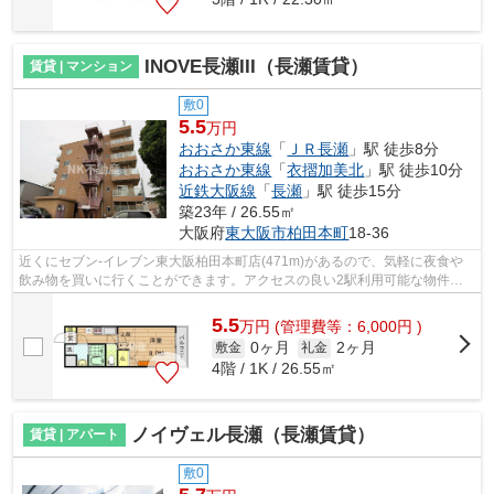
INOVE長瀬III（長瀬賃貸）
賃貸 | マンション
敷0
5.5
万円
おおさか東線
「
ＪＲ長瀬
」駅 徒歩8分
おおさか東線
「
衣摺加美北
」駅 徒歩10分
近鉄大阪線
「
長瀬
」駅 徒歩15分
築23年 / 26.55㎡
大阪府
東大阪市
柏田本町
18-36
近くにセブン-イレブン東大阪柏田本町店(471m)があるので、気軽に夜食や
飲み物を買いに行くことができます。アクセスの良い2駅利用可能な物件と
なっています。上階の方も安心のエレベ...
5.5
万
円
(管理費等：6,000円 )
0ヶ月
2ヶ月
敷金
礼金
4階 / 1K / 26.55㎡
ノイヴェル長瀬（長瀬賃貸）
賃貸 | アパート
敷0