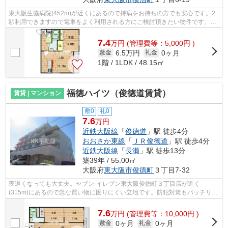
東大阪生協病院(452m)が近くにあるので持病をお持ちの方でも安心です。2
駅利用できますので電車をよく利用される方にご検討頂きたい物件です。注
目を集めているのが、敷地内ごみ置き場...
7.4
万
円
(管理費等：5,000円 )
6.5万円
0ヶ月
敷金
礼金
1階 / 1LDK / 48.15㎡
福徳ハイツ（俊徳道賃貸）
賃貸 | マンション
敷0
礼0
7.6
万円
近鉄大阪線
「
俊徳道
」駅 徒歩4分
おおさか東線
「
ＪＲ俊徳道
」駅 徒歩4分
近鉄大阪線
「
長瀬
」駅 徒歩13分
築39年 / 55.00㎡
大阪府
東大阪市
俊徳町
３丁目7-32
夜遅くなっても大丈夫。セブン-イレブン東大阪俊徳町３丁目店が近く
(315m)にあるので急な買い物に困りにくい立地です。防犯対策もバッチリな
マンションタイプの物件です。敷地内ごみ置...
7.6
万
円
(管理費等：10,000円 )
0ヶ月
0ヶ月
敷金
礼金