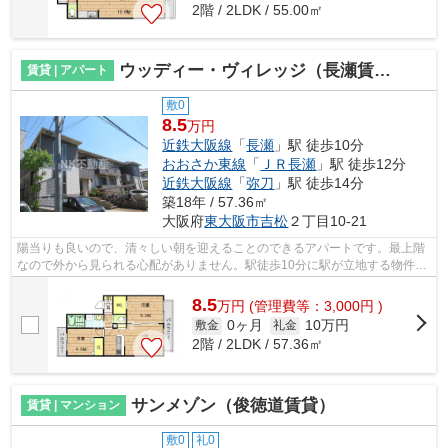
2階 / 2LDK / 55.00㎡
ウッディー・ヴィレッジ（長瀬賃貸）
賃貸 | アパート
敷0
8.5
万円
近鉄大阪線
「
長瀬
」駅 徒歩10分
おおさか東線
「
ＪＲ長瀬
」駅 徒歩12分
近鉄大阪線
「
弥刀
」駅 徒歩14分
築18年 / 57.36㎡
大阪府
東大阪市
吉松
２丁目10-21
陽当りも良いので、清々しい朝を迎えることのできるアパートです。最上階
なので外から見られる心配がありません。駅徒歩10分に駅が立地する物件な
ので、電車を多く利用する方にとって...
8.5
万
円
(管理費等：3,000円 )
0ヶ月
10万円
敷金
礼金
2階 / 2LDK / 57.36㎡
サンメゾン（俊徳道賃貸）
賃貸 | マンション
敷0
礼0