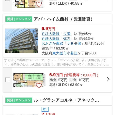
1階 / 1LDK / 40.55㎡
アバ・ハイム西村（長瀬賃貸）
賃貸 | マンション
6.9
万円
近鉄大阪線
「
長瀬
」駅 徒歩8分
近鉄大阪線
「
弥刀
」駅 徒歩13分
おおさか東線
「
ＪＲ長瀬
」駅 徒歩20分
築35年 / 63.90㎡
大阪府
東大阪市
小若江
２丁目9-33
すぐ近くの場所にスーパーマーケット「サンディ小若江店」(1m)がありま
す。好条件のひとつの洗面化粧台は、使い勝手が良いです。鉄筋コンクリー
ト構造なので震災や火災の際にも信頼性...
6.9
万
円
(管理費等：8,000円 )
5万円
10万円
敷金
礼金
4階 / 3LDK / 63.90㎡
ル・グランアコルネ・アネックス（長瀬賃貸）
賃貸 | マンション
敷0
7.1
万円