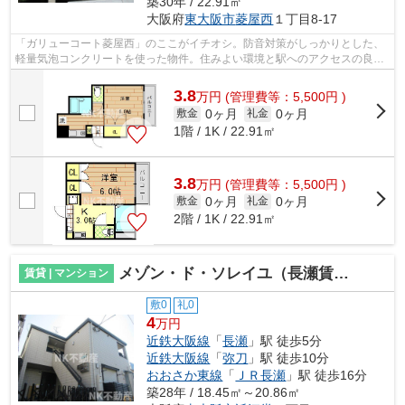
築30年 / 22.91㎡
大阪府
東大阪市
菱屋西
１丁目8-17
「ガリューコート菱屋西」のここがイチオシ。防音対策がしっかりとした、
軽量気泡コンクリートを使った物件。住みよい環境と駅へのアクセスの良さ
が魅力の徒歩9分の物件。設備良し・外...
3.8
万
円
(管理費等：5,500円 )
0ヶ月
0ヶ月
敷金
礼金
1階 / 1K / 22.91㎡
3.8
万
円
(管理費等：5,500円 )
0ヶ月
0ヶ月
敷金
礼金
2階 / 1K / 22.91㎡
メゾン・ド・ソレイユ（長瀬賃貸）
賃貸 | マンション
敷0
礼0
4
万円
近鉄大阪線
「
長瀬
」駅 徒歩5分
近鉄大阪線
「
弥刀
」駅 徒歩10分
おおさか東線
「
ＪＲ長瀬
」駅 徒歩16分
築28年 / 18.45㎡～20.86㎡