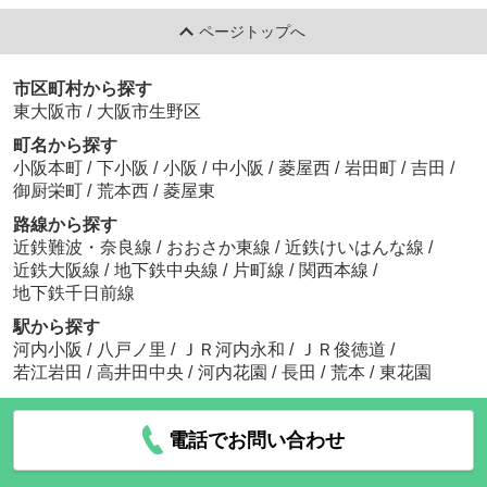
ページトップへ
市区町村から探す
東大阪市
/
大阪市生野区
町名から探す
小阪本町
/
下小阪
/
小阪
/
中小阪
/
菱屋西
/
岩田町
/
吉田
/
御厨栄町
/
荒本西
/
菱屋東
路線から探す
近鉄難波・奈良線
/
おおさか東線
/
近鉄けいはんな線
/
近鉄大阪線
/
地下鉄中央線
/
片町線
/
関西本線
/
地下鉄千日前線
駅から探す
河内小阪
/
八戸ノ里
/
ＪＲ河内永和
/
ＪＲ俊徳道
/
若江岩田
/
高井田中央
/
河内花園
/
長田
/
荒本
/
東花園
電話でお問い合わせ