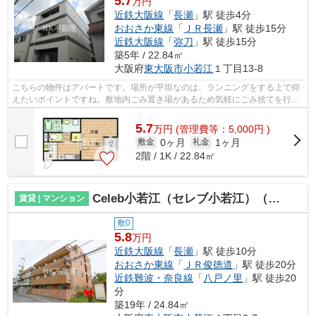
5.7
万円
近鉄大阪線
「
長瀬
」駅 徒歩4分
おおさか東線
「
ＪＲ長瀬
」駅 徒歩15分
近鉄大阪線
「
弥刀
」駅 徒歩15分
築5年 / 22.84㎡
大阪府
東大阪市
小若江
１丁目13-8
こちらの物件はアパートです。場所が平坦なのは、ランニングをする上で抑
えたいポイントですね。敷地内ごみ置き場があるため気軽にごみ捨てを行う
ことができ、ゴミの多い時も安心です...
5.7
万
円
(管理費等：5,000円 )
0ヶ月
1ヶ月
敷金
礼金
2階 / 1K / 22.84㎡
Celeb小若江（セレブ小若江）（長瀬賃貸）
賃貸 | マンション
敷0
5.8
万円
近鉄大阪線
「
長瀬
」駅 徒歩10分
おおさか東線
「
ＪＲ俊徳道
」駅 徒歩20分
近鉄難波・奈良線
「
八戸ノ里
」駅 徒歩20
分
築19年 / 24.84㎡