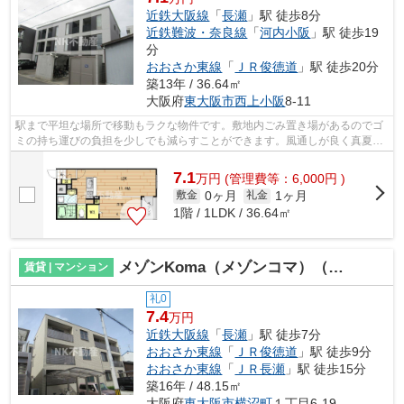
近鉄大阪線
「
長瀬
」駅 徒歩8分
近鉄難波・奈良線
「
河内小阪
」駅 徒歩19
分
おおさか東線
「
ＪＲ俊徳道
」駅 徒歩20分
築13年 / 36.64㎡
大阪府
東大阪市
西上小阪
8-11
駅まで平坦な場所で移動もラクな物件です。敷地内ごみ置き場があるのでゴ
ミの持ち運びの負担を少しでも減らすことができます。風通しが良く真夏の
暑い日も快適に過ごせる物件です。目...
7.1
万
円
(管理費等：6,000円 )
0ヶ月
1ヶ月
敷金
礼金
1階 / 1LDK / 36.64㎡
メゾンKoma（メゾンコマ）（長瀬賃貸）
賃貸 | マンション
礼0
7.4
万円
近鉄大阪線
「
長瀬
」駅 徒歩7分
おおさか東線
「
ＪＲ俊徳道
」駅 徒歩9分
おおさか東線
「
ＪＲ長瀬
」駅 徒歩15分
築16年 / 48.15㎡
大阪府
東大阪市
横沼町
１丁目6-19