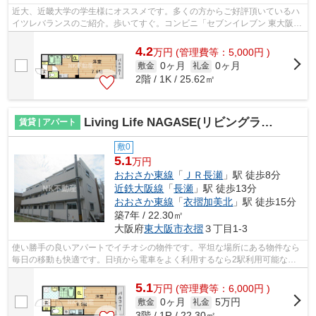
近大、近畿大学の学生様にオススメです。多くの方からご好評頂いているハ
イツレバランスのご紹介。歩いてすぐ。コンビニ「セブンイレブン 東大阪吉
松2丁目店」まで150m。風通しが良く...
4.2
万
円
(管理費等：5,000円 )
0ヶ月
0ヶ月
敷金
礼金
2階 / 1K / 25.62㎡
Living Life NAGASE(リビングライフ長瀬）（長瀬賃貸）
賃貸 | アパート
敷0
5.1
万円
おおさか東線
「
ＪＲ長瀬
」駅 徒歩8分
近鉄大阪線
「
長瀬
」駅 徒歩13分
おおさか東線
「
衣摺加美北
」駅 徒歩15分
築7年 / 22.30㎡
大阪府
東大阪市
衣摺
３丁目1-3
使い勝手の良いアパートでイチオシの物件です。平坦な場所にある物件なら
毎日の移動も快適です。日頃から電車をよく利用するなら2駅利用可能な物
件はいかがでしょうか。2019年築のコチ...
5.1
万
円
(管理費等：6,000円 )
0ヶ月
5万円
敷金
礼金
3階 / 1R / 22.30㎡