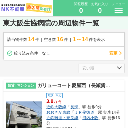
閲覧履歴
お気に入り
メニュー
0
0
東大阪生協病院の周辺物件一覧
14
16
1～14
該当物件数
件
空き数
件
件を表示
変更
絞り込み条件：
なし
ガリューコート菱屋西（長瀬賃貸）
賃貸 | マンション
敷0
礼0
3.8
万円
近鉄大阪線
「
長瀬
」駅 徒歩9分
おおさか東線
「
ＪＲ俊徳道
」駅 徒歩14分
近鉄難波・奈良線
「
河内小阪
」駅 徒歩16
分