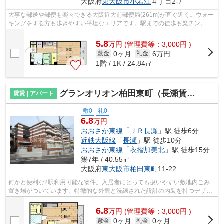
大阪府
東大阪市
小若江
４丁目2-7
大事な郵送や郵便も楽々できる大阪近大前郵便局(261m)が直ぐ近く。ウォー
キングをする方も歩きやすい平坦なエリアです。駅までの徒歩も楽チン。徒
歩でのアクセスも快適な、10分に駅が...
5.8
万
円
(管理費等：3,000円 )
0ヶ月
6万円
敷金
礼金
1階 / 1K / 24.84㎡
グランオリオン柏田東町（長瀬賃貸）
賃貸 | アパート
敷0
礼0
6.8
万円
おおさか東線
「
ＪＲ長瀬
」駅 徒歩6分
近鉄大阪線
「
長瀬
」駅 徒歩10分
おおさか東線
「
衣摺加美北
」駅 徒歩15分
築7年 / 40.55㎡
大阪府
東大阪市
柏田東町
11-22
何かと便利な2駅利用可能な物件。入居者にとっても扱いやすい敷地内ごみ
置き場がついています。特徴的な外観と洗練された設計の内装を持つデザイ
ナーズ。駅から徒歩6分以内の物件なら...
6.8
万
円
(管理費等：3,000円 )
0ヶ月
0ヶ月
敷金
礼金