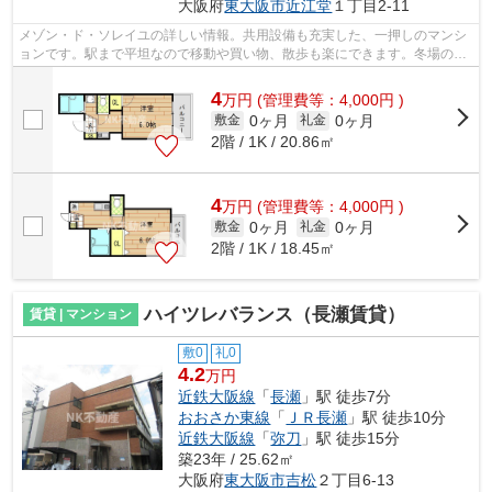
大阪府
東大阪市
近江堂
１丁目2-11
メゾン・ド・ソレイユの詳しい情報。共用設備も充実した、一押しのマンシ
ョンです。駅まで平坦なので移動や買い物、散歩も楽にできます。冬場の換
気にも適した、風通しの良い湿気が溜...
4
万
円
(管理費等：4,000円 )
0ヶ月
0ヶ月
敷金
礼金
2階 / 1K / 20.86㎡
4
万
円
(管理費等：4,000円 )
0ヶ月
0ヶ月
敷金
礼金
2階 / 1K / 18.45㎡
ハイツレバランス（長瀬賃貸）
賃貸 | マンション
敷0
礼0
4.2
万円
近鉄大阪線
「
長瀬
」駅 徒歩7分
おおさか東線
「
ＪＲ長瀬
」駅 徒歩10分
近鉄大阪線
「
弥刀
」駅 徒歩15分
築23年 / 25.62㎡
大阪府
東大阪市
吉松
２丁目6-13