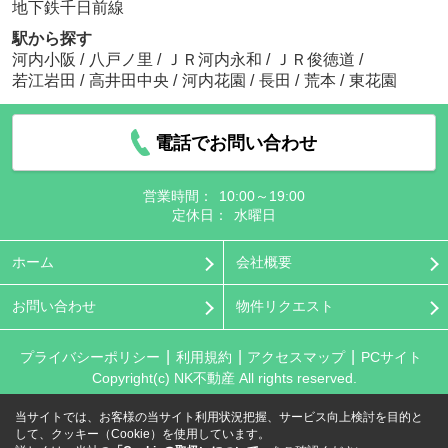
地下鉄千日前線
駅から探す
河内小阪
/
八戸ノ里
/
ＪＲ河内永和
/
ＪＲ俊徳道
/
若江岩田
/
高井田中央
/
河内花園
/
長田
/
荒本
/
東花園
電話でお問い合わせ
営業時間：
10:00～19:00
定休日：
水曜日
ホーム
会社概要
お問い合わせ
物件リクエスト
プライバシーポリシー
利用規約
アクセスマップ
PCサイト
Copyright(c) NK不動産 All rights reserved.
当サイトでは、お客様の当サイト利用状況把握、サービス向上検討を目的と
して、クッキー（Cookie）を使用しています。