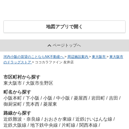
地図アプリで開く
ページトップへ
河内小阪の賃貸のことならNK不動産へ
>
周辺施設案内
>
東大阪市
>
東大阪市
のドラッグストア
>
ココカラファイン 友井店
市区町村から探す
東大阪市
/
大阪市生野区
町名から探す
小阪本町
/
下小阪
/
小阪
/
中小阪
/
菱屋西
/
岩田町
/
吉田
/
御厨栄町
/
荒本西
/
菱屋東
路線から探す
近鉄難波・奈良線
/
おおさか東線
/
近鉄けいはんな線
/
近鉄大阪線
/
地下鉄中央線
/
片町線
/
関西本線
/