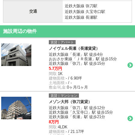
近鉄大阪線 弥刀駅
交通
近鉄大阪線 久宝寺口駅
近鉄大阪線 長瀬駅
施設周辺の物件
賃貸｜アパート
ノイヴェル長瀬（長瀬賃貸）
近鉄大阪線「長瀬」駅 徒歩4分
おおさか東線「ＪＲ長瀬」駅 徒歩15分
近鉄大阪線「弥刀」駅 徒歩15分
5.7万円
間取:
1K
建物面積:
- / 6.90坪
土地面積:
- / -
敷金/礼金:
0ヶ月/1ヶ月
賃貸｜マンション
メゾン大邦（弥刀賃貸）
近鉄大阪線「弥刀」駅 徒歩12分
近鉄大阪線「久宝寺口」駅 徒歩15分
近鉄大阪線「長瀬」駅 徒歩21分
8万円
間取:
4LDK
建物面積:
- / 21.17坪