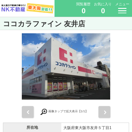
閲覧履歴
お気に入り
メニュー
0
0
ココカラファイン 友井店
前
次
画像タップで拡大表示【
1
/1】
所在地
大阪府東大阪市友井５丁目1