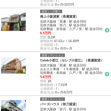
土地面積:
- / -
敷金/礼金:
0ヶ月/10万円
賃貸｜一戸建て
南上小阪貸家（長瀬賃貸）
近鉄大阪線「長瀬」駅 徒歩18分
近鉄大阪線「弥刀」駅 徒歩19分
近鉄難波・奈良線「八戸ノ里」駅 徒歩23分
6.5万円
間取:
2LDK
建物面積:
47.63㎡ / 14.40坪
土地面積:
- / -
敷金/礼金:
0ヶ月/0ヶ月
賃貸｜マンション
Celeb小若江（セレブ小若江）（長瀬賃貸）
近鉄大阪線「長瀬」駅 徒歩10分
おおさか東線「ＪＲ俊徳道」駅 徒歩20分
近鉄難波・奈良線「八戸ノ里」駅 徒歩20分
5.8万円
間取:
1K
建物面積:
- / 7.51坪
土地面積:
- / -
敷金/礼金:
0ヶ月/6万円
賃貸｜マンション
バーズハウス（弥刀賃貸）
近鉄大阪線「弥刀」駅 徒歩10分