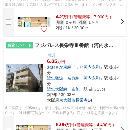
風良好の涼しく気持ちの良い空間をご提供いたします。メンテナンスの手間
いらずで嬉しい、外観タイル張りを採用...
4.2
万
円
(管理費等：7,000円 )
0ヶ月
1ヶ月
敷金
礼金
2階 / 1K / 20.00㎡
フジパレス長栄寺Ⅲ番館（河内永和賃貸）
賃貸 | アパート
敷0
6.05
万円
おおさか東線
「
ＪＲ河内永和
」駅 徒歩4
分
近鉄難波・奈良線
「
河内永和
」駅 徒歩4
分
近鉄大阪線
「
布施
」駅 徒歩13分
築7年 / 30.03㎡
大阪府
東大阪市
長栄寺
14
山口医院まで195mです。駅まで徒歩4分の立地が魅力的な、利便性の高い物
件です。2駅利用可能なので、用途や行き先に応じて経路を選択できます。
通風良好の涼しく気持ちの良い空間をご...
6.05
万
円
(管理費等：4,400円 )