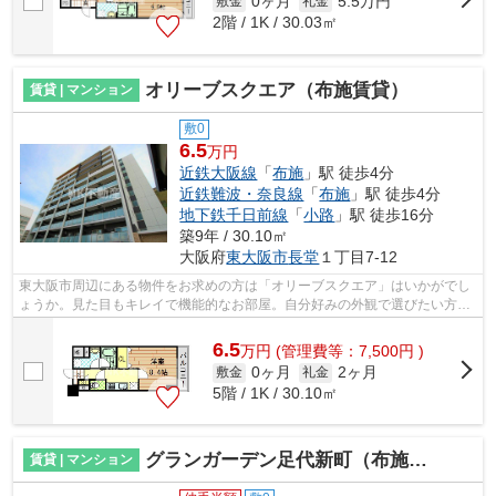
0ヶ月
5.5万円
敷金
礼金
2階 / 1K / 30.03㎡
オリーブスクエア（布施賃貸）
賃貸 | マンション
敷0
6.5
万円
近鉄大阪線
「
布施
」駅 徒歩4分
近鉄難波・奈良線
「
布施
」駅 徒歩4分
地下鉄千日前線
「
小路
」駅 徒歩16分
築9年 / 30.10㎡
大阪府
東大阪市
長堂
１丁目7-12
東大阪市周辺にある物件をお求めの方は「オリーブスクエア」はいかがでし
ょうか。見た目もキレイで機能的なお部屋。自分好みの外観で選びたい方、
鉄筋コンクリート構造がベストです。...
6.5
万
円
(管理費等：7,500円 )
0ヶ月
2ヶ月
敷金
礼金
5階 / 1K / 30.10㎡
グランガーデン足代新町（布施賃貸）
賃貸 | マンション