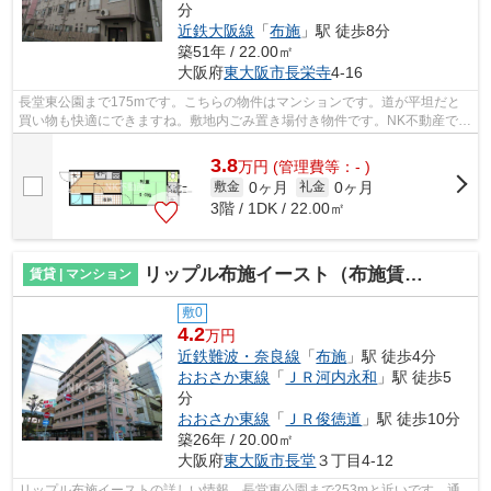
分
近鉄大阪線
「
布施
」駅 徒歩8分
築51年 / 22.00㎡
大阪府
東大阪市
長栄寺
4-16
長堂東公園まで175mです。こちらの物件はマンションです。道が平坦だと
買い物も快適にできますね。敷地内ごみ置き場付き物件です。NK不動産では
近鉄難波・奈良線河内永和に近く、交通...
3.8
万
円
(管理費等：- )
0ヶ月
0ヶ月
敷金
礼金
3階 / 1DK / 22.00㎡
リップル布施イースト（布施賃貸）
賃貸 | マンション
敷0
4.2
万円
近鉄難波・奈良線
「
布施
」駅 徒歩4分
おおさか東線
「
ＪＲ河内永和
」駅 徒歩5
分
おおさか東線
「
ＪＲ俊徳道
」駅 徒歩10分
築26年 / 20.00㎡
大阪府
東大阪市
長堂
３丁目4-12
リップル布施イーストの詳しい情報。長堂東公園まで253mと近いです。通