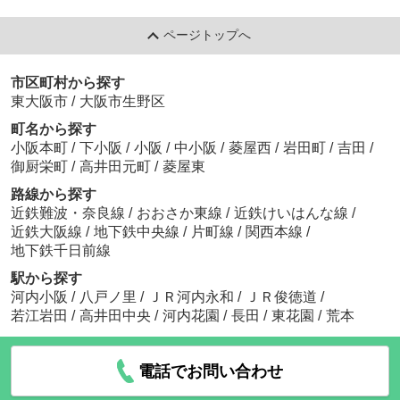
ページトップへ
市区町村から探す
東大阪市
/
大阪市生野区
町名から探す
小阪本町
/
下小阪
/
小阪
/
中小阪
/
菱屋西
/
岩田町
/
吉田
/
御厨栄町
/
高井田元町
/
菱屋東
路線から探す
近鉄難波・奈良線
/
おおさか東線
/
近鉄けいはんな線
/
近鉄大阪線
/
地下鉄中央線
/
片町線
/
関西本線
/
地下鉄千日前線
駅から探す
河内小阪
/
八戸ノ里
/
ＪＲ河内永和
/
ＪＲ俊徳道
/
若江岩田
/
高井田中央
/
河内花園
/
長田
/
東花園
/
荒本
電話でお問い合わせ