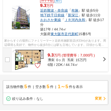
仲手半額
敷0
9.3
万円
近鉄難波・奈良線
「
布施
」駅 徒歩5分
地下鉄千日前線
「
新深江
」駅 徒歩11分
おおさか東線
「
ＪＲ河内永和
」駅 徒歩17
分
築17年 / 44.74㎡
大阪府
東大阪市
足代新町
15番5号
家からすぐの場所にファミリーマート近鉄布施駅前店(433m)があります。周
辺環境も良好で、物件から徒歩5分には駅も立地しています。日頃から電車
をよく利用するなら2駅利用可物件をお...
9.3
万
円
(管理費等：7,000円 )
0ヶ月
15万円
敷金
礼金
6階 / 2DK / 44.74㎡
5
5
1～5
該当物件数
件
空き数
件
件を表示
変更
絞り込み条件：
なし