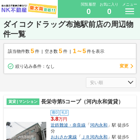
閲覧履歴
お気に入り
メニュー
0
0
ダイコクドラッグ布施駅前店の周辺物
件一覧
5
5
1～5
該当物件数
件
空き数
件
件を表示
変更
絞り込み条件：
なし
長栄寺第5コープ（河内永和賃貸）
賃貸 | マンション
敷0
礼0
3.8
万円
近鉄難波・奈良線
「
河内永和
」駅 徒歩5
分
おおさか東線
「
ＪＲ河内永和
」駅 徒歩5