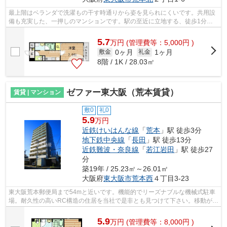
最上階はベランダで洗濯もの干す時通りから姿を見られにくいです。共用設
備も充実した、一押しのマンションです。駅の至近に立地する、徒歩1分の
快適な環境にある物件です。地上10階建...
5.7
万
円
(管理費等：5,000円 )
0ヶ月
1ヶ月
敷金
礼金
8階 / 1K / 28.03㎡
ゼファー東大阪（荒本賃貸）
賃貸 | マンション
敷0
礼0
5.9
万円
近鉄けいはんな線
「
荒本
」駅 徒歩3分
地下鉄中央線
「
長田
」駅 徒歩13分
近鉄難波・奈良線
「
若江岩田
」駅 徒歩27
分
築19年 / 25.23㎡～26.01㎡
大阪府
東大阪市
荒本西
４丁目3-23
東大阪荒本郵便局まで54mと近いです。機能的でリーズナブルな機械式駐車
場。耐久性の高いRC構造の住居を当社で是非とも見つけて下さい。移動が快
適な生活をしたい方に、こちらは駅から...
5.9
万
円
(管理費等：8,000円 )