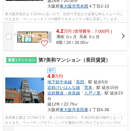
築28年 / 20.00㎡
大阪府
東大阪市
荒本西
４丁目2-13
東大阪市役所まで203mと近いので、役所で手続きが必要な時もスムーズに
行えます。マンションタイプの物件でセキュリティ面も充実しています。頻
繁にご利用の駅までの道が平坦だと、膝...
4.2
万
円
(管理費等：7,000円 )
0ヶ月
0ヶ月
敷金
礼金
8階 / 1K / 20.00㎡
第7美和マンション（長田賃貸）
賃貸 | マンション
敷0
4.9
万円
地下鉄中央線
「
長田
」駅 徒歩5分
近鉄けいはんな線
「
荒本
」駅 徒歩15分
近鉄難波・奈良線
「
八戸ノ里
」駅 徒歩23
分
築12年 / 22.79㎡
大阪府
東大阪市
長田東
１丁目6-38
長田東公園まで276mです。多くの方に好評の、平成26年築の物件となって
おります。ウォーキングやランニングが趣味の方に住んでもらいたいのが平
坦な場所にある物件です。徒歩5分の位置...