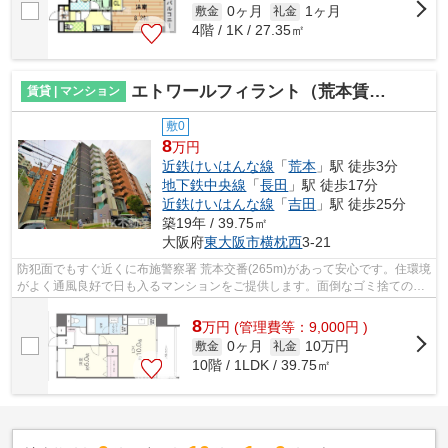
0ヶ月
1ヶ月
敷金
礼金
4階 / 1K / 27.35㎡
エトワールフィラント（荒本賃貸）
賃貸 | マンション
敷0
8
万円
近鉄けいはんな線
「
荒本
」駅 徒歩3分
地下鉄中央線
「
長田
」駅 徒歩17分
近鉄けいはんな線
「
吉田
」駅 徒歩25分
築19年 / 39.75㎡
大阪府
東大阪市
横枕西
3‐21
防犯面でもすぐ近くに布施警察署 荒本交番(265m)があって安心です。住環境
がよく通風良好で日も入るマンションをご提供します。面倒なゴミ捨ての負
担を軽減させることができるのが敷地...
8
万
円
(管理費等：9,000円 )
0ヶ月
10万円
敷金
礼金
10階 / 1LDK / 39.75㎡