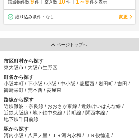
9
10
1～9
該当物件数
件
空き数
件
件を表示
変更
絞り込み条件：
なし
ページトップへ
市区町村から探す
東大阪市
/
大阪市生野区
町名から探す
小阪本町
/
下小阪
/
小阪
/
中小阪
/
菱屋西
/
岩田町
/
吉田
/
御厨栄町
/
荒本西
/
菱屋東
路線から探す
近鉄難波・奈良線
/
おおさか東線
/
近鉄けいはんな線
/
近鉄大阪線
/
地下鉄中央線
/
片町線
/
関西本線
/
地下鉄千日前線
駅から探す
河内小阪
/
八戸ノ里
/
ＪＲ河内永和
/
ＪＲ俊徳道
/