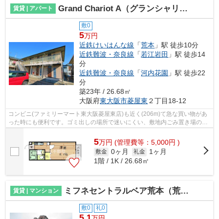
Grand Chariot A（グランシャリオA)（荒本賃貸）
賃貸 | アパート
敷0
5
万円
近鉄けいはんな線
「
荒本
」駅 徒歩10分
近鉄難波・奈良線
「
若江岩田
」駅 徒歩14
分
近鉄難波・奈良線
「
河内花園
」駅 徒歩22
分
築23年 / 26.68㎡
大阪府
東大阪市
菱屋東
２丁目18-12
コンビニ(ファミリーマート東大阪菱屋東店)も近く(206m)て急な買い物があ
った時にも便利です。ゴミ出しの場所で迷いにくい、敷地内ごみ置き場のあ
る物件です。駅から徒歩10分の物件な...
5
万
円
(管理費等：5,000円 )
0ヶ月
1ヶ月
敷金
礼金
1階 / 1K / 26.68㎡
ミフネセントラルベア荒本（荒本賃貸）
賃貸 | マンション
敷0
礼0
5.1
万円