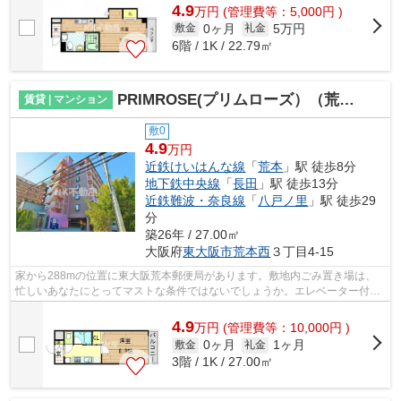
4.9
万
円
(管理費等：5,000円 )
0ヶ月
5万円
敷金
礼金
6階 / 1K / 22.79㎡
PRIMROSE(プリムローズ）（荒本賃貸）
賃貸 | マンション
敷0
4.9
万円
近鉄けいはんな線
「
荒本
」駅 徒歩8分
地下鉄中央線
「
長田
」駅 徒歩13分
近鉄難波・奈良線
「
八戸ノ里
」駅 徒歩29
分
築26年 / 27.00㎡
大阪府
東大阪市
荒本西
３丁目4-15
家から288mの位置に東大阪荒本郵便局があります。敷地内ごみ置き場は、
忙しいあなたにとってマストな条件ではないでしょうか。エレベーター付き
物件は、様々なニーズにお応えできる快...
4.9
万
円
(管理費等：10,000円 )
0ヶ月
1ヶ月
敷金
礼金
3階 / 1K / 27.00㎡