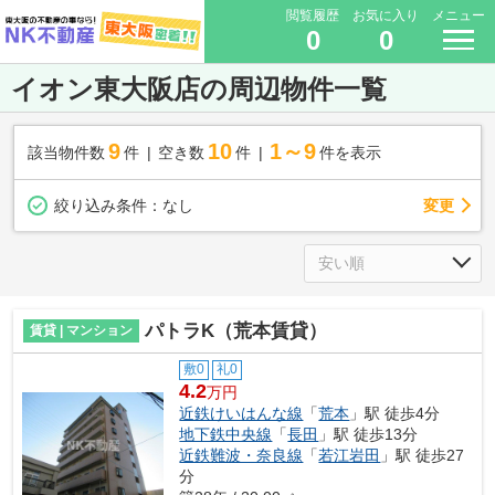
閲覧履歴
お気に入り
メニュー
0
0
イオン東大阪店の周辺物件一覧
9
10
1～9
該当物件数
件
空き数
件
件を表示
変更
絞り込み条件：
なし
パトラK（荒本賃貸）
賃貸 | マンション
敷0
礼0
4.2
万円
近鉄けいはんな線
「
荒本
」駅 徒歩4分
地下鉄中央線
「
長田
」駅 徒歩13分
近鉄難波・奈良線
「
若江岩田
」駅 徒歩27
分