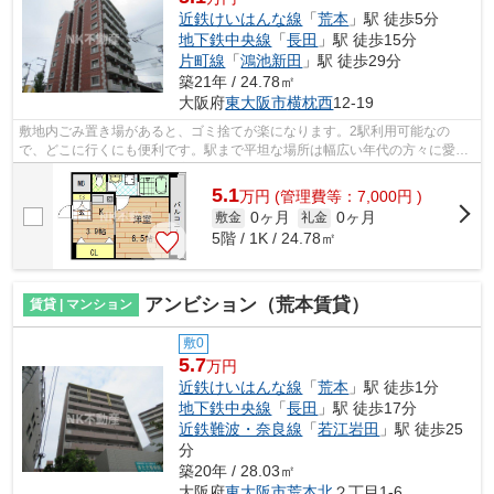
近鉄けいはんな線
「
荒本
」駅 徒歩5分
地下鉄中央線
「
長田
」駅 徒歩15分
片町線
「
鴻池新田
」駅 徒歩29分
築21年 / 24.78㎡
大阪府
東大阪市
横枕西
12-19
敷地内ごみ置き場があると、ゴミ捨てが楽になります。2駅利用可能なの
で、どこに行くにも便利です。駅まで平坦な場所は幅広い年代の方々に愛さ
れ続けています。設備が充実したマンショ...
5.1
万
円
(管理費等：7,000円 )
0ヶ月
0ヶ月
敷金
礼金
5階 / 1K / 24.78㎡
アンビション（荒本賃貸）
賃貸 | マンション
敷0
5.7
万円
近鉄けいはんな線
「
荒本
」駅 徒歩1分
地下鉄中央線
「
長田
」駅 徒歩17分
近鉄難波・奈良線
「
若江岩田
」駅 徒歩25
分
築20年 / 28.03㎡
大阪府
東大阪市
荒本北
２丁目1-6