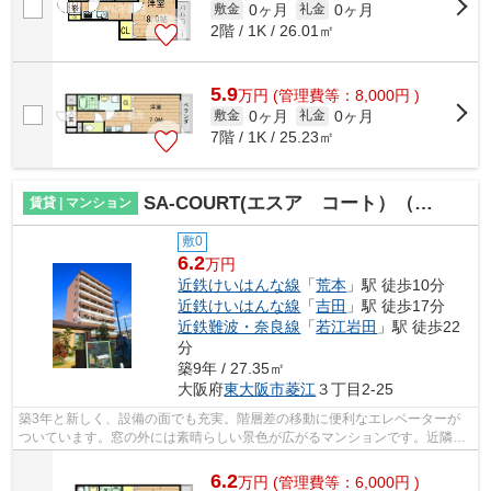
0ヶ月
0ヶ月
敷金
礼金
2階 / 1K / 26.01㎡
5.9
万
円
(管理費等：8,000円 )
0ヶ月
0ヶ月
敷金
礼金
7階 / 1K / 25.23㎡
SA-COURT(エスア コート）（荒本賃貸）
賃貸 | マンション
敷0
6.2
万円
近鉄けいはんな線
「
荒本
」駅 徒歩10分
近鉄けいはんな線
「
吉田
」駅 徒歩17分
近鉄難波・奈良線
「
若江岩田
」駅 徒歩22
分
築9年 / 27.35㎡
大阪府
東大阪市
菱江
３丁目2-25
築3年と新しく、設備の面でも充実。階層差の移動に便利なエレベーターが
ついています。窓の外には素晴らしい景色が広がるマンションです。近隣住
民にとっても快適になる敷地内ごみ置き...
6.2
万
円
(管理費等：6,000円 )