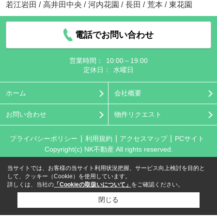
若江岩田
/
高井田中央
/
河内花園
/
長田
/
荒本
/
東花園
電話でお問い合わせ
営業時間：
10:00～19:00
定休日：
水曜日
ホーム
会社概要
お問い合わせ
物件リクエスト
プライバシーポリシー
利用規約
アクセスマップ
PCサイト
Copyright(c) NK不動産 All rights reserved.
当サイトでは、お客様の当サイト利用状況把握、サービス向上検討を目的と
して、クッキー（Cookie）を使用しています。
詳しくは、当社の
「Cookieの取扱いについて」
をご確認ください。
閉じる