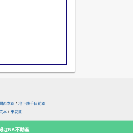
関西本線
/
地下鉄千日前線
荒本
/
東花園
報はNK不動産