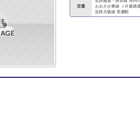
近鉄難波・奈良線 河内
交通
おおさか東線 ＪＲ俊徳
近鉄大阪線 長瀬駅