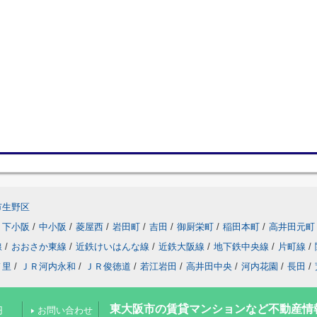
市生野区
下小阪
/
中小阪
/
菱屋西
/
岩田町
/
吉田
/
御厨栄町
/
稲田本町
/
高井田元町
線
/
おおさか東線
/
近鉄けいはんな線
/
近鉄大阪線
/
地下鉄中央線
/
片町線
/
ノ里
/
ＪＲ河内永和
/
ＪＲ俊徳道
/
若江岩田
/
高井田中央
/
河内花園
/
長田
/
東大阪市の賃貸マンションなど不動産情
円
お問い合わせ