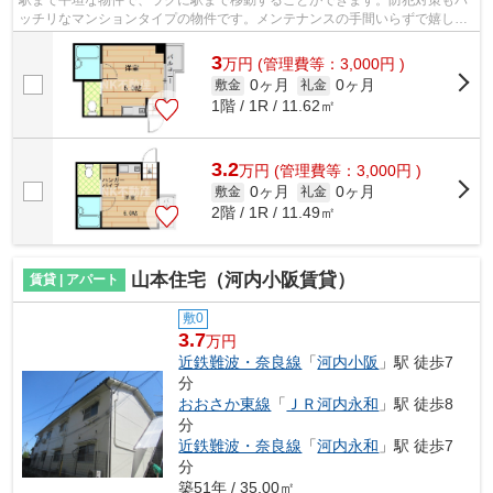
ッチリなマンションタイプの物件です。メンテナンスの手間いらずで嬉し
い、外観タイル張りを採用しております...
3
万
円
(管理費等：3,000円 )
0ヶ月
0ヶ月
敷金
礼金
1階 / 1R / 11.62㎡
3.2
万
円
(管理費等：3,000円 )
0ヶ月
0ヶ月
敷金
礼金
2階 / 1R / 11.49㎡
山本住宅（河内小阪賃貸）
賃貸 | アパート
敷0
3.7
万円
近鉄難波・奈良線
「
河内小阪
」駅 徒歩7
分
おおさか東線
「
ＪＲ河内永和
」駅 徒歩8
分
近鉄難波・奈良線
「
河内永和
」駅 徒歩7
分
築51年 / 35.00㎡