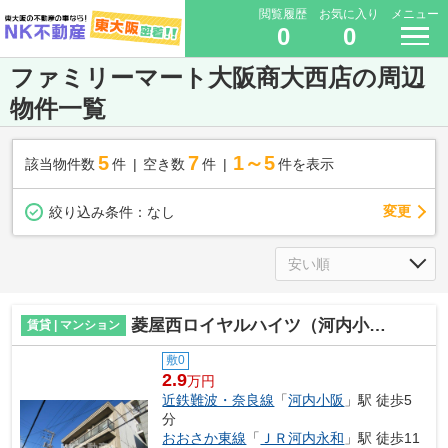
閲覧履歴
お気に入り
メニュー
0
0
ファミリーマート大阪商大西店の周辺
物件一覧
5
7
1～5
該当物件数
件
空き数
件
件を表示
変更
絞り込み条件：
なし
菱屋西ロイヤルハイツ（河内小阪賃貸）
賃貸 | マンション
敷0
2.9
万円
近鉄難波・奈良線
「
河内小阪
」駅 徒歩5
分
おおさか東線
「
ＪＲ河内永和
」駅 徒歩11