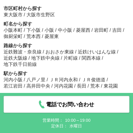
市区町村から探す
東大阪市
/
大阪市生野区
町名から探す
小阪本町
/
下小阪
/
小阪
/
中小阪
/
菱屋西
/
岩田町
/
吉田
/
御厨栄町
/
荒本西
/
菱屋東
路線から探す
近鉄難波・奈良線
/
おおさか東線
/
近鉄けいはんな線
/
近鉄大阪線
/
地下鉄中央線
/
片町線
/
関西本線
/
地下鉄千日前線
駅から探す
河内小阪
/
八戸ノ里
/
ＪＲ河内永和
/
ＪＲ俊徳道
/
若江岩田
/
高井田中央
/
河内花園
/
長田
/
荒本
/
東花園
電話でお問い合わせ
営業時間：
10:00～19:00
定休日：
水曜日