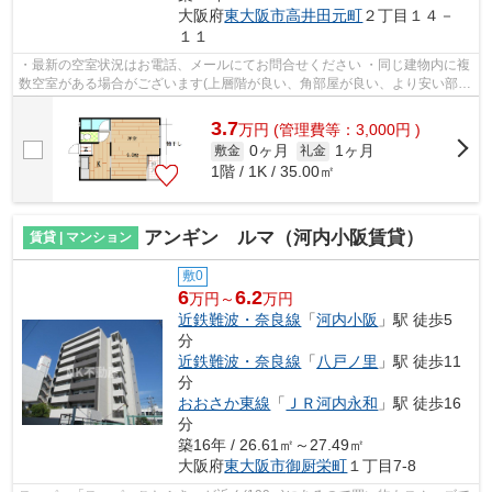
大阪府
東大阪市
高井田元町
２丁目１４－
１１
・最新の空室状況はお電話、メールにてお問合せください ・同じ建物内に複
数空室がある場合がございます(上層階が良い、角部屋が良い、より安い部屋
が良いなどお気軽にお問合せくださ...
3.7
万
円
(管理費等：3,000円 )
0ヶ月
1ヶ月
敷金
礼金
1階 / 1K / 35.00㎡
アンギン ルマ（河内小阪賃貸）
賃貸 | マンション
敷0
6
6.2
万円～
万円
近鉄難波・奈良線
「
河内小阪
」駅 徒歩5
分
近鉄難波・奈良線
「
八戸ノ里
」駅 徒歩11
分
おおさか東線
「
ＪＲ河内永和
」駅 徒歩16
分
築16年 / 26.61㎡～27.49㎡
大阪府
東大阪市
御厨栄町
１丁目7-8