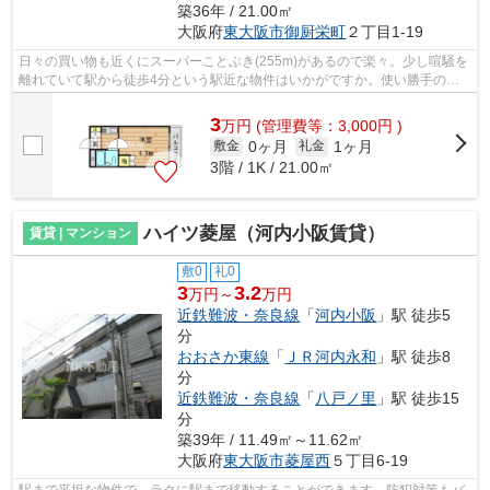
築36年 / 21.00㎡
大阪府
東大阪市
御厨栄町
２丁目1-19
日々の買い物も近くにスーパーことぶき(255m)があるので楽々。少し喧騒を
離れていて駅から徒歩4分という駅近な物件はいかがですか。使い勝手の良
いエレベーターが嬉しい物件となってい...
3
万
円
(管理費等：3,000円 )
0ヶ月
1ヶ月
敷金
礼金
3階 / 1K / 21.00㎡
ハイツ菱屋（河内小阪賃貸）
賃貸 | マンション
敷0
礼0
3
3.2
万円～
万円
近鉄難波・奈良線
「
河内小阪
」駅 徒歩5
分
おおさか東線
「
ＪＲ河内永和
」駅 徒歩8
分
近鉄難波・奈良線
「
八戸ノ里
」駅 徒歩15
分
築39年 / 11.49㎡～11.62㎡
大阪府
東大阪市
菱屋西
５丁目6-19
駅まで平坦な物件で、ラクに駅まで移動することができます。防犯対策もバ