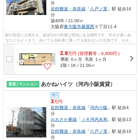
分
近鉄難波・奈良線
「
八戸ノ里
」駅 徒歩16
分
築40年 / 21.00㎡
大阪府
東大阪市
菱屋西
５丁目11-4
駅の至近に立地する、徒歩5分の快適な環境にある物件です。外出が多いあ
なたにもピッタリ。歩いても自転車に乗っても疲れないの立地です。セキュ
リティ設備がしっかりしているマンショ...
2.9
万
円
(管理費等：6,000円 )
0ヶ月
1ヶ月
敷金
礼金
1階 / 1K / 21.00㎡
あかねハイツ（河内小阪賃貸）
賃貸 | マンション
敷0
3
万円
近鉄難波・奈良線
「
河内小阪
」駅 徒歩4
分
おおさか東線
「
ＪＲ河内永和
」駅 徒歩13
分
近鉄難波・奈良線
「
八戸ノ里
」駅 徒歩15
分