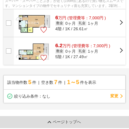
スーパー「スーパーことぶき」が近く(199m)にあるので買い物もスムーズで
す。マンションタイプの物件でセキュリティ面も充実しています。2駅利用
できる場所にあり、アクセスが便利です...
6
万
円
(管理費等：7,000円 )
0ヶ月
1ヶ月
敷金
礼金
4階 / 1K / 26.61㎡
6.2
万
円
(管理費等：7,000円 )
0ヶ月
1ヶ月
敷金
礼金
5階 / 1K / 27.49㎡
5
7
1～5
該当物件数
件
空き数
件
件を表示
変更
絞り込み条件：
なし
ページトップへ