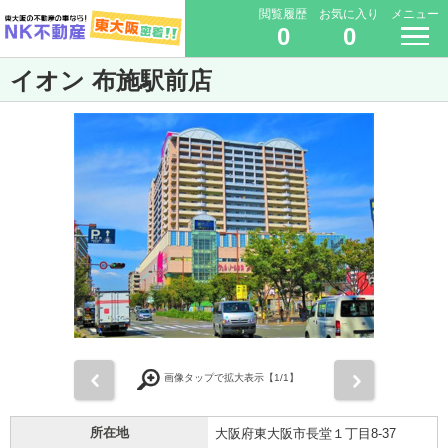
閲覧履歴
お気に入り
メニュー
0
0
イオン 布施駅前店
前
次
画像タップで拡大表示【
1
/1】
所在地
大阪府東大阪市長堂１丁目8-37