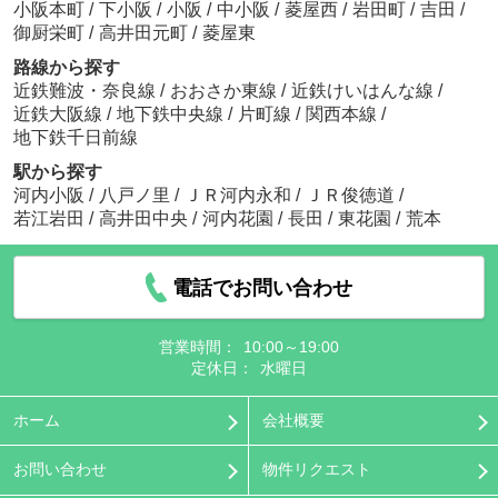
小阪本町
/
下小阪
/
小阪
/
中小阪
/
菱屋西
/
岩田町
/
吉田
/
御厨栄町
/
高井田元町
/
菱屋東
路線から探す
近鉄難波・奈良線
/
おおさか東線
/
近鉄けいはんな線
/
近鉄大阪線
/
地下鉄中央線
/
片町線
/
関西本線
/
地下鉄千日前線
駅から探す
河内小阪
/
八戸ノ里
/
ＪＲ河内永和
/
ＪＲ俊徳道
/
若江岩田
/
高井田中央
/
河内花園
/
長田
/
東花園
/
荒本
電話でお問い合わせ
営業時間：
10:00～19:00
定休日：
水曜日
ホーム
会社概要
お問い合わせ
物件リクエスト