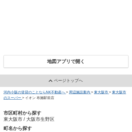
地図アプリで開く
ページトップへ
河内小阪の賃貸のことならNK不動産へ
>
周辺施設案内
>
東大阪市
>
東大阪市
のスーパー
>
イオン 布施駅前店
市区町村から探す
東大阪市
/
大阪市生野区
町名から探す